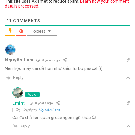
This site uses Akismet to reduce spam.
Learn how your comment
data is processed.
11
COMMENTS
oldest
Nguyễn Lam
8 years ago
Nên học mấy cái dễ hơn như kiểu Turbo pascal :))
Reply
Author
Lmint
8 years ago
Reply to
Nguyễn Lam
Cái đó chả liên quan gì các ngôn ngữ khác 😀
Reply