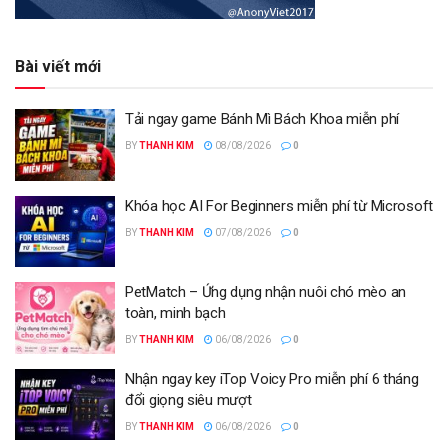
Bài viết mới
Tải ngay game Bánh Mì Bách Khoa miễn phí
BY
THANH KIM
08/08/2026
0
Khóa học AI For Beginners miễn phí từ Microsoft
BY
THANH KIM
07/08/2026
0
PetMatch – Ứng dụng nhận nuôi chó mèo an
toàn, minh bạch
BY
THANH KIM
06/08/2026
0
Nhận ngay key iTop Voicy Pro miễn phí 6 tháng
đổi giọng siêu mượt
BY
THANH KIM
06/08/2026
0