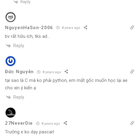
Reply
NguyenHaSon-2006
8 years ago
bv rất hữu ích, tks ad…
Reply
Đức Nguyễn
8 years ago
tại sao là C mà ko phải python, em mất gốc muốn học lại ae
cho xin ý kiến ạ
Reply
27NeverDie
8 years ago
Trường e ko dạy pascarl