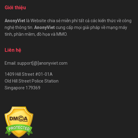
Giới thiệu
AnonyViet
là Website chia sẻ miễn phí tất cả các kiến thức về công
nghệ thông tin.
AnonyViet
cung cấp mọi giải pháp về mạng máy
tính, phần mềm, đồ họa và MMO.
Liên hệ
Email: support[@]anonyviet.com
1409 Hill Street #01-01A
Old Hill Street Police Station
Singapore 179369