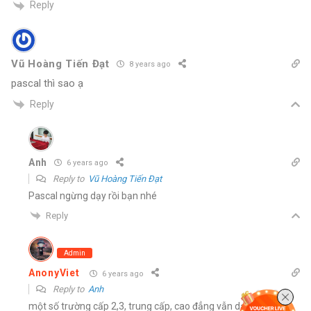
Reply
Vũ Hoàng Tiến Đạt
8 years ago
pascal thì sao ạ
Reply
Anh
6 years ago
Reply to
Vũ Hoàng Tiến Đạt
Pascal ngừng dạy rồi bạn nhé
Reply
Admin
AnonyViet
6 years ago
Reply to
Anh
một số trường cấp 2,3, trung cấp, cao đẳng vẫn dạy nha bạn