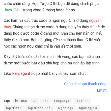
chắc chắn rằng. Học được C thì bạn dễ dàng chinh phục
Java, C#,…
trong vòng 2 tháng hoặc ít hơn.
Các hàm và cấu trúc code ở ngôn ngữ C là ở dạng
nguyên
thủy.
Chúng ta học được code ở dạng nguyên thủy thì sẽ dễ
dàng học được code ở dạng mới. Bạn chớ nên nản chí nếu
thấy C khó học. Bạn cố gắng đến khi thành thạo C thì việc
học các ngôn ngữ khác chỉ là vấn đề thời gian.
Đây là ý kiến của cá nhân mình. Hi vọng, các bạn sẽ chọn
được một bước bắt đầu phù hợp cho sự nghiệp lập trình.
Like
Fanpage
để cập nhật bài viết hay sớm nhất.
Chúc các bạn thành công.
Lmint.
Tags:
bắt đầu
C+
học
Language
lập trình
lập trình C
lập trình từ đâu
Ngôn ngữ
ngôn ngữ C