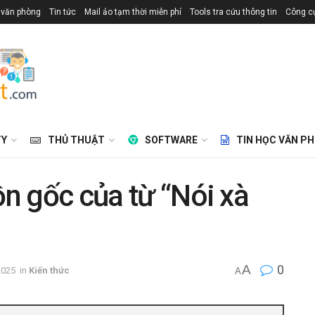
 văn phòng
Tin tức
Mail ảo tạm thời miễn phí
Tools tra cứu thông tin
Công cụ
TY
THỦ THUẬT
SOFTWARE
TIN HỌC VĂN P
ồn gốc của từ “Nói xà
A
0
2025
in
Kiến thức
A