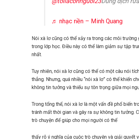
@toilaconnguoi23
Dung dịch rửa
♬ nhạc nền – Minh Quang
Nói xà lơ cũng có thể xảy ra trong các môi trường 
trong lớp học. Điều này có thể làm giảm sự tập tr
nhất.
Tuy nhiên, nói xà lơ cũng có thể có một câu nói tí
thẳng. Nhưng, quá nhiều “nói xà lơ” có thể khiến c
không tin tưởng và thiếu sự tôn trọng giữa mọi ngư
Trong tổng thể, nói xà lơ là một vấn đề phổ biến 
tránh mất thời gian và gây ra sự không tin tưởng.
trò chuyện để giúp cho mọi người có thể
thấy rõ ý nghĩa của cuộc trò chuyện và giải quyết 