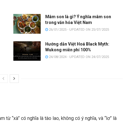
Mâm son là gì? Ý nghĩa mâm son
trong văn hóa Việt Nam
26/01/2025 - UPDATED ON 25/07/2025
Hướng dẫn Việt Hoá Black Myth:
Wukong miễn phí 100%
24/08/2024 - UPDATED ON 24/07/2025
 từ “xà” có nghĩa là tào lao, không có ý nghĩa, và “lơ” là