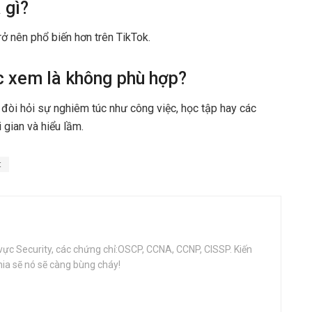
 gì?
trở nên phổ biến hơn trên TikTok.
ược xem là không phù hợp?
 đòi hỏi sự nghiêm túc như công việc, học tập hay các
 gian và hiểu lầm.
t
vực Security, các chứng chỉ:OSCP, CCNA, CCNP, CISSP. Kiến
ia sẽ nó sẽ càng bùng cháy!