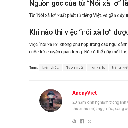
Nguồn gốc của từ “Nói xà lơ” là
Từ “Nói xà lơ” xuất phát từ tiếng Việt, và gần đây 
Khi nào thì việc “nói xà lơ” đ
Việc “nói xà lơ” không phù hợp trong các ngữ cảnh
cuộc trò chuyện quan trọng. Nó có thể gây mất thời
Tags:
kiến thức
Ngôn ngữ
nói xà lơ
tiếng việ
AnonyViet
20 năm kinh nghiệm trong lĩnh 
thức như một ngọn lửa, càng ch