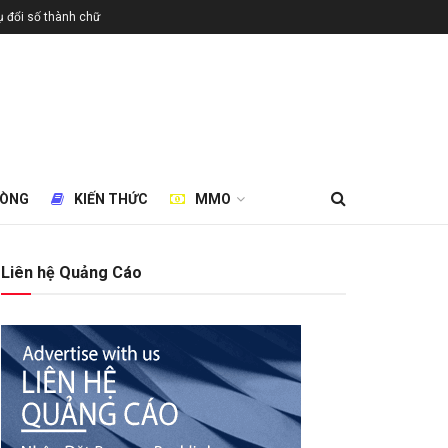
 đổi số thành chữ
HÒNG
KIẾN THỨC
MMO
Liên hệ Quảng Cáo