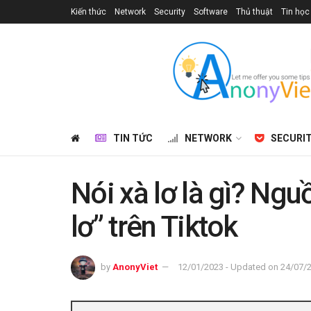
Kiến thức
Network
Security
Software
Thủ thuật
Tin học
TIN TỨC
NETWORK
SECURI
Nói xà lơ là gì? Ngu
lơ” trên Tiktok
by
AnonyViet
12/01/2023 - Updated on 24/07/