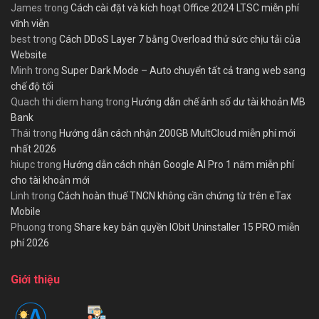
James
trong
Cách cài đặt và kích hoạt Office 2024 LTSC miễn phí
vĩnh viễn
best
trong
Cách DDoS Layer 7 bằng Overload thử sức chịu tải của
Website
Minh
trong
Super Dark Mode – Auto chuyển tất cả trang web sang
chế độ tối
Quach thi diem hang
trong
Hướng dẫn chế ảnh số dư tài khoản MB
Bank
Thái
trong
Hướng dẫn cách nhận 200GB MultCloud miễn phí mới
nhất 2026
hiupc
trong
Hướng dẫn cách nhận Google AI Pro 1 năm miễn phí
cho tài khoản mới
Linh
trong
Cách hoàn thuế TNCN không cần chứng từ trên eTax
Mobile
Phuong
trong
Share key bản quyền IObit Uninstaller 15 PRO miễn
phí 2026
Giới thiệu