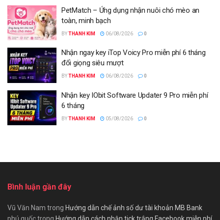
PetMatch – Ứng dụng nhận nuôi chó mèo an
toàn, minh bạch
BY
THANH KIM
06/08/2026
0
Nhận ngay key iTop Voicy Pro miễn phí 6 tháng
đổi giọng siêu mượt
BY
THANH KIM
06/08/2026
0
Nhận key IObit Software Updater 9 Pro miễn phí
6 tháng
BY
THANH KIM
05/08/2026
0
Bình luận gần đây
Vũ Văn Nam
trong
Hướng dẫn chế ảnh số dư tài khoản MB Bank
phú quốc
trong
Hướng dẫn cách nhận tick trắng Facebook miễn phí