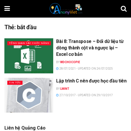
Thẻ:
bắt đầu
Bài 8: Transpose – Đổi dữ liệu từ
TỔNG QUAN CÁC CHỨC NĂNG
dòng thành cột và ngược lại –
Excel cơ bản
BY
WDCHOCOPIE
28/07/2021 - UPDATED ON 24/07/2025
Lập trình C nên được học đầu tiên
TIN TỨC
BY
LMINT
27/10/2017 - UPDATED ON 29/10/2017
Liên hệ Quảng Cáo