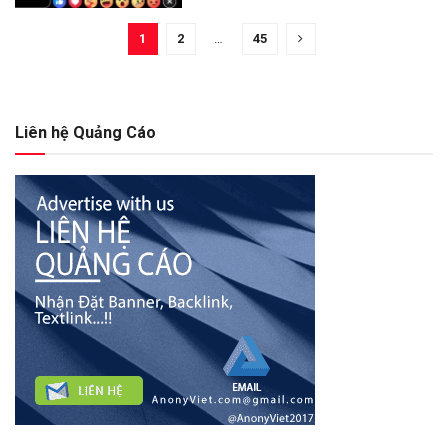
1
2
…
45
Liên hệ Quảng Cáo