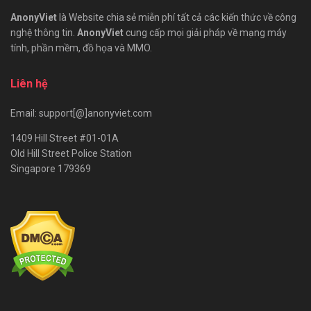
AnonyViet
là Website chia sẻ miễn phí tất cả các kiến thức về công
nghệ thông tin.
AnonyViet
cung cấp mọi giải pháp về mạng máy
tính, phần mềm, đồ họa và MMO.
Liên hệ
Email: support[@]anonyviet.com
1409 Hill Street #01-01A
Old Hill Street Police Station
Singapore 179369