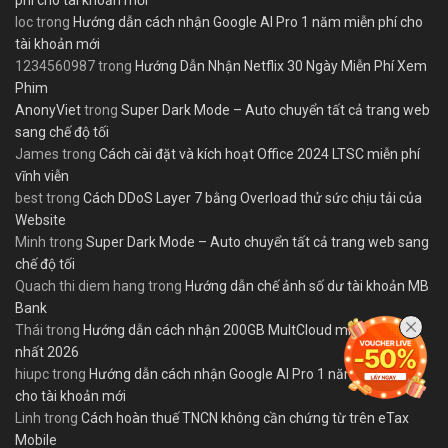
phí cho tài khoản mới
loc
trong
Hướng dẫn cách nhận Google AI Pro 1 năm miễn phí cho
tài khoản mới
1234560987
trong
Hướng Dẫn Nhận Netflix 30 Ngày Miễn Phí Xem
Phim
AnonyViet
trong
Super Dark Mode – Auto chuyển tất cả trang web
sang chế độ tối
James
trong
Cách cài đặt và kích hoạt Office 2024 LTSC miễn phí
vĩnh viễn
best
trong
Cách DDoS Layer 7 bằng Overload thử sức chịu tải của
Website
Minh
trong
Super Dark Mode – Auto chuyển tất cả trang web sang
chế độ tối
Quach thi diem hang
trong
Hướng dẫn chế ảnh số dư tài khoản MB
Bank
Thái
trong
Hướng dẫn cách nhận 200GB MultCloud miễn phí mới
nhất 2026
hiupc
trong
Hướng dẫn cách nhận Google AI Pro 1 năm miễn phí
cho tài khoản mới
Linh
trong
Cách hoàn thuế TNCN không cần chứng từ trên eTax
Mobile