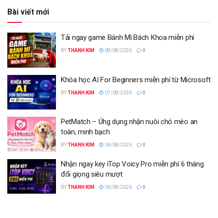
Bài viết mới
Tải ngay game Bánh Mì Bách Khoa miễn phí
BY
THANH KIM
08/08/2026
0
Khóa học AI For Beginners miễn phí từ Microsoft
BY
THANH KIM
07/08/2026
0
PetMatch – Ứng dụng nhận nuôi chó mèo an
toàn, minh bạch
BY
THANH KIM
06/08/2026
0
Nhận ngay key iTop Voicy Pro miễn phí 6 tháng
đổi giọng siêu mượt
BY
THANH KIM
06/08/2026
0