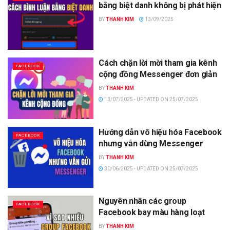
bằng biệt danh không bị phát hiện
BY
THANH KIM
13/09/2025
Cách chặn lời mời tham gia kênh
FACEBOOK
cộng đồng Messenger đơn giản
BY
THANH KIM
13/07/2025 - UPDATED ON 25/07/2025
Hướng dẫn vô hiệu hóa Facebook
FACEBOOK
nhưng vẫn dùng Messenger
BY
THANH KIM
30/06/2025 - UPDATED ON 25/07/2025
Nguyên nhân các group
FACEBOOK
Facebook bay màu hàng loạt
BY
THANH KIM