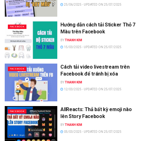
25/06/2025 - UPDATED ON 25/07/2025
Hướng dẫn cách tải Sticker Thỏ 7
FACEBOOK
Màu trên Facebook
BY
THANH KIM
15/03/2025 - UPDATED ON 25/07/2025
Cách tải video livestream trên
FACEBOOK
Facebook để tránh bị xóa
BY
THANH KIM
12/03/2025 - UPDATED ON 25/07/2025
AllReacts: Thả bất kỳ emoji nào
FACEBOOK
lên Story Facebook
BY
THANH KIM
05/03/2025 - UPDATED ON 25/07/2025