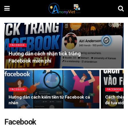
FACEBOOK
Hướng dẫn cách nhận tick trắng
Facebook miễn phí
FACEBOOK
FACEBOOK
Hướng dẫn cách kiếm tiền từ Facebook cá
Cách thêm t
nhân
để tua vide
Facebook