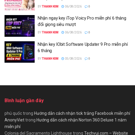
BY
THANH KIM
06/08/2026
0
Nhận ngay key iTop Voicy Pro miễn phí 6 tháng
đổi giọng siêu mượt
BY
THANH KIM
06/08/2026
0
Nhận key IObit Software Updater 9 Pro miễn phí
6 tháng
BY
THANH KIM
05/08/2026
0
Bình luận gần đây
phú quốc
trong
Hướng dẫn cách nhận tick trắng Facebook miễn phí
AnonyViet
trong
Hướng dẫn cách nhận Norton 360 Deluxe 1 năm
miễn phí
Colonia del Sacramento Lighthouse
trong
Techvui.com – Website