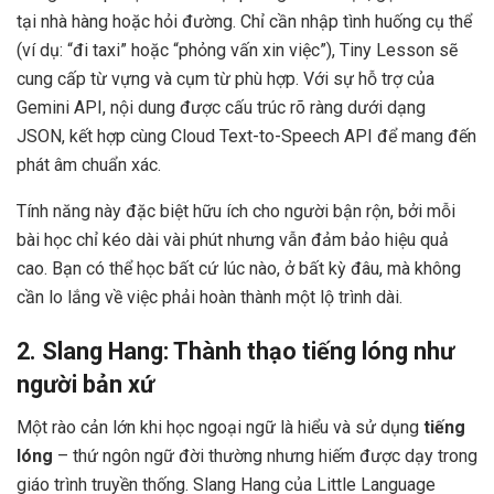
tại nhà hàng hoặc hỏi đường. Chỉ cần nhập tình huống cụ thể
(ví dụ: “đi taxi” hoặc “phỏng vấn xin việc”), Tiny Lesson sẽ
cung cấp từ vựng và cụm từ phù hợp. Với sự hỗ trợ của
Gemini API, nội dung được cấu trúc rõ ràng dưới dạng
JSON, kết hợp cùng Cloud Text-to-Speech API để mang đến
phát âm chuẩn xác.
Tính năng này đặc biệt hữu ích cho người bận rộn, bởi mỗi
bài học chỉ kéo dài vài phút nhưng vẫn đảm bảo hiệu quả
cao. Bạn có thể học bất cứ lúc nào, ở bất kỳ đâu, mà không
cần lo lắng về việc phải hoàn thành một lộ trình dài.
2. Slang Hang: Thành thạo tiếng lóng như
người bản xứ
Một rào cản lớn khi học ngoại ngữ là hiểu và sử dụng
tiếng
lóng
– thứ ngôn ngữ đời thường nhưng hiếm được dạy trong
giáo trình truyền thống. Slang Hang của Little Language