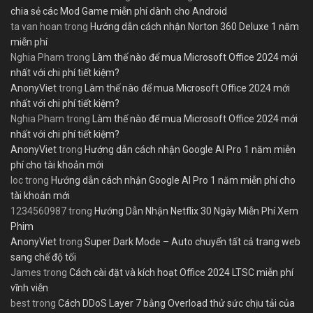
chia sẻ các Mod Game miễn phí dành cho Android
ta van hoan
trong
Hướng dẫn cách nhận Norton 360 Deluxe 1 năm
miễn phí
Nghia Pham
trong
Làm thế nào để mua Microsoft Office 2024 mới
nhất với chi phí tiết kiệm?
AnonyViet
trong
Làm thế nào để mua Microsoft Office 2024 mới
nhất với chi phí tiết kiệm?
Nghia Pham
trong
Làm thế nào để mua Microsoft Office 2024 mới
nhất với chi phí tiết kiệm?
AnonyViet
trong
Hướng dẫn cách nhận Google AI Pro 1 năm miễn
phí cho tài khoản mới
loc
trong
Hướng dẫn cách nhận Google AI Pro 1 năm miễn phí cho
tài khoản mới
1234560987
trong
Hướng Dẫn Nhận Netflix 30 Ngày Miễn Phí Xem
Phim
AnonyViet
trong
Super Dark Mode – Auto chuyển tất cả trang web
sang chế độ tối
James
trong
Cách cài đặt và kích hoạt Office 2024 LTSC miễn phí
vĩnh viễn
best
trong
Cách DDoS Layer 7 bằng Overload thử sức chịu tải của