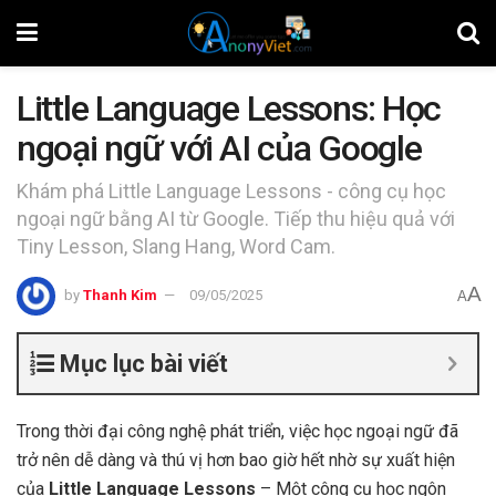
Little Language Lessons: Học
ngoại ngữ với AI của Google
Khám phá Little Language Lessons - công cụ học
ngoại ngữ bằng AI từ Google. Tiếp thu hiệu quả với
Tiny Lesson, Slang Hang, Word Cam.
A
by
Thanh Kim
09/05/2025
A
Mục lục bài viết
Trong thời đại công nghệ phát triển, việc học ngoại ngữ đã
trở nên dễ dàng và thú vị hơn bao giờ hết nhờ sự xuất hiện
của
Little Language Lessons
– Một công cụ học ngôn