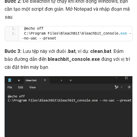
Bước 2:
Để BleachBit tự chạy khi khởi động Windows, bạn
cần tạo một script đơn giản. Mở Notepad và nhập đoạn mã
sau:
@echo off
C:\Program Files\BleachBit\bleachbit_console.
exe
 -
-no-uac --preset
Bước 3:
Lưu tệp này với đuôi
.bat
, ví dụ:
clean.bat
. Đảm
bảo đường dẫn đến
bleachbit_console.exe
đúng với vị trí
cài đặt trên máy bạn.