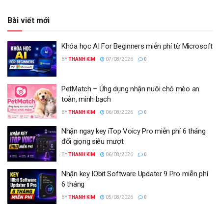
Bài viết mới
Khóa học AI For Beginners miễn phí từ Microsoft
BY
THANH KIM
07/08/2026
0
PetMatch – Ứng dụng nhận nuôi chó mèo an
toàn, minh bạch
BY
THANH KIM
06/08/2026
0
Nhận ngay key iTop Voicy Pro miễn phí 6 tháng
đổi giọng siêu mượt
BY
THANH KIM
06/08/2026
0
Nhận key IObit Software Updater 9 Pro miễn phí
6 tháng
BY
THANH KIM
05/08/2026
0