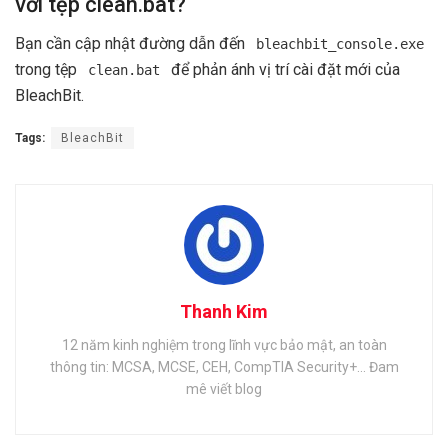
với tệp clean.bat?
Bạn cần cập nhật đường dẫn đến
bleachbit_console.exe
trong tệp
để phản ánh vị trí cài đặt mới của
clean.bat
BleachBit.
Tags:
BleachBit
Thanh Kim
12 năm kinh nghiệm trong lĩnh vực bảo mật, an toàn
thông tin: MCSA, MCSE, CEH, CompTIA Security+... Đam
mê viết blog