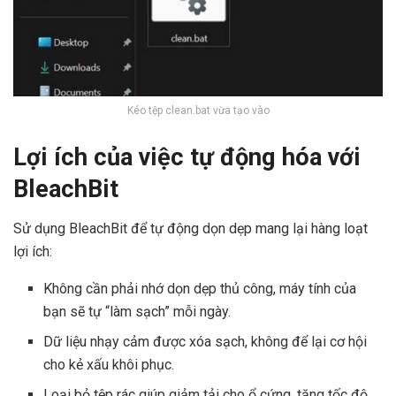
Kéo tệp clean.bat vừa tạo vào
Lợi ích của việc tự động hóa với
BleachBit
Sử dụng BleachBit để tự động dọn dẹp mang lại hàng loạt
lợi ích:
Không cần phải nhớ dọn dẹp thủ công, máy tính của
bạn sẽ tự “làm sạch” mỗi ngày.
Dữ liệu nhạy cảm được xóa sạch, không để lại cơ hội
cho kẻ xấu khôi phục.
Loại bỏ tệp rác giúp giảm tải cho ổ cứng, tăng tốc độ