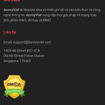
AnonyViet
là Website chia sẻ miễn phí tất cả các kiến thức về công
nghệ thông tin.
AnonyViet
cung cấp mọi giải pháp về mạng máy
tính, phần mềm, đồ họa và MMO.
Liên hệ
Email: support[@]anonyviet.com
1409 Hill Street #01-01A
Old Hill Street Police Station
Singapore 179369