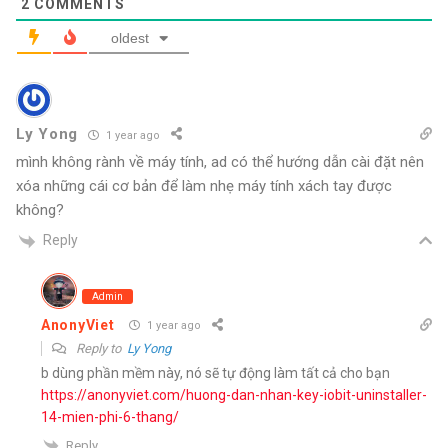
2
COMMENTS
oldest
Ly Yong
1 year ago
mình không rành về máy tính, ad có thể hướng dẫn cài đặt nên
xóa những cái cơ bản để làm nhẹ máy tính xách tay được
không?
Reply
Admin
AnonyViet
1 year ago
Reply to
Ly Yong
b dùng phần mềm này, nó sẽ tự động làm tất cả cho bạn
https://anonyviet.com/huong-dan-nhan-key-iobit-uninstaller-
14-mien-phi-6-thang/
Reply