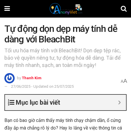
Tự động dọn dẹp máy tính dễ
dàng với BleachBit
Tối ưu hóa máy tính với BleachBit! Dọn dẹp tệp rác,
bảo vệ quyền riêng tư, tự động hóa dễ dàng. Tải để
máy tính nhanh, sạch, an toàn mỗi ngày!
by
Thanh Kim
A
A
27/06/2025 - Updated on 25/07/2025
Mục lục bài viết
Bạn có bao giờ cảm thấy máy tính chạy chậm dần, ổ cứng
đầy ắp mà chẳng rõ lý do? Hay lo lắng về việc thông tin cá