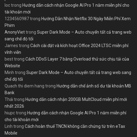
loc
trong
Hướng dẫn cách nhận Google AI Pro 1 năm miễn phí cho
tài khoản mới
1234560987
trong
Hướng Dẫn Nhận Netflix 30 Ngày Miễn Phí Xem
Phim
AnonyViet
trong
Super Dark Mode – Auto chuyển tất cả trang web
sang chế độ tối
James
trong
Cách cài đặt và kích hoạt Office 2024 LTSC miễn phí
vĩnh viễn
best
trong
Cách DDoS Layer 7 bằng Overload thử sức chịu tải của
Website
Minh
trong
Super Dark Mode – Auto chuyển tất cả trang web sang
chế độ tối
Quach thi diem hang
trong
Hướng dẫn chế ảnh số dư tài khoản MB
Bank
Thái
trong
Hướng dẫn cách nhận 200GB MultCloud miễn phí mới
nhất 2026
hiupc
trong
Hướng dẫn cách nhận Google AI Pro 1 năm miễn phí
cho tài khoản mới
Linh
trong
Cách hoàn thuế TNCN không cần chứng từ trên eTax
Mobile