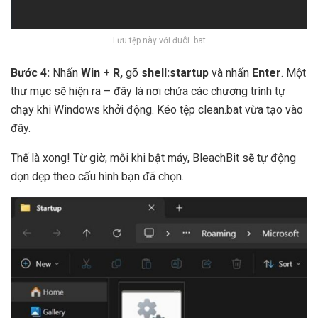
Lưu tệp này với đuôi .bat
Bước 4:
Nhấn
Win + R,
gõ
shell:startup
và nhấn
Enter
. Một
thư mục sẽ hiện ra – đây là nơi chứa các chương trình tự
chạy khi Windows khởi động. Kéo tệp clean.bat vừa tạo vào
đây.
Thế là xong! Từ giờ, mỗi khi bật máy, BleachBit sẽ tự động
dọn dẹp theo cấu hình bạn đã chọn.