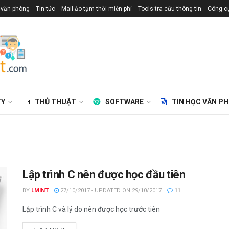
 văn phòng
Tin tức
Mail ảo tạm thời miễn phí
Tools tra cứu thông tin
Công cụ
TY
THỦ THUẬT
SOFTWARE
TIN HỌC VĂN P
Lập trình C nên được học đầu tiên
BY
LMINT
27/10/2017 - UPDATED ON 29/10/2017
11
Lập trình C và lý do nên được học trước tiên