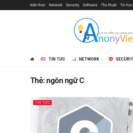
Kiến thức
Network
Security
Software
Thủ thuật
Tin học
TIN TỨC
NETWORK
SECURI
Thẻ:
ngôn ngữ C
TIN TỨC