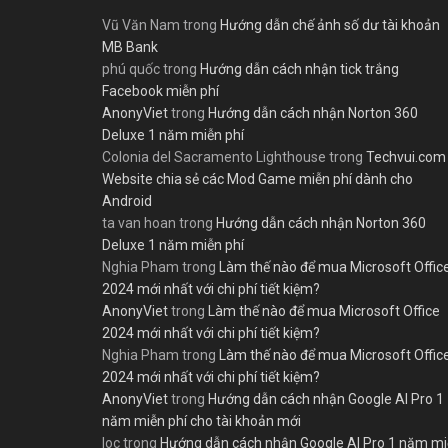
Vũ Văn Nam
trong
Hướng dẫn chế ảnh số dư tài khoản
MB Bank
phú quốc
trong
Hướng dẫn cách nhận tick trắng
Facebook miễn phí
AnonyViet
trong
Hướng dẫn cách nhận Norton 360
Deluxe 1 năm miễn phí
Colonia del Sacramento Lighthouse
trong
Techvui.com
Website chia sẻ các Mod Game miễn phí dành cho
Android
ta van hoan
trong
Hướng dẫn cách nhận Norton 360
Deluxe 1 năm miễn phí
Nghia Pham
trong
Làm thế nào để mua Microsoft Offic
2024 mới nhất với chi phí tiết kiệm?
AnonyViet
trong
Làm thế nào để mua Microsoft Office
2024 mới nhất với chi phí tiết kiệm?
Nghia Pham
trong
Làm thế nào để mua Microsoft Offic
2024 mới nhất với chi phí tiết kiệm?
AnonyViet
trong
Hướng dẫn cách nhận Google AI Pro 1
năm miễn phí cho tài khoản mới
loc
trong
Hướng dẫn cách nhận Google AI Pro 1 năm m