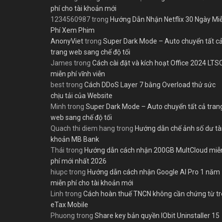
phí cho tài khoản mới
1234560987
trong
Hướng Dẫn Nhận Netflix 30 Ngày Mi
Phí Xem Phim
AnonyViet
trong
Super Dark Mode – Auto chuyển tất c
trang web sang chế độ tối
James
trong
Cách cài đặt và kích hoạt Office 2024 LTS
miễn phí vĩnh viễn
best
trong
Cách DDoS Layer 7 bằng Overload thử sức
chịu tải của Website
Minh
trong
Super Dark Mode – Auto chuyển tất cả tran
web sang chế độ tối
Quach thi diem hang
trong
Hướng dẫn chế ảnh số dư tà
khoản MB Bank
Thái
trong
Hướng dẫn cách nhận 200GB MultCloud miễ
phí mới nhất 2026
hiupc
trong
Hướng dẫn cách nhận Google AI Pro 1 năm
miễn phí cho tài khoản mới
Linh
trong
Cách hoàn thuế TNCN không cần chứng từ t
eTax Mobile
Phuong
trong
Share key bản quyền IObit Uninstaller 15