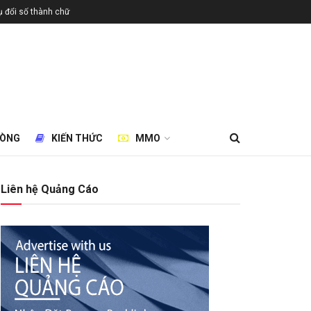
 đổi số thành chữ
HÒNG
KIẾN THỨC
MMO
Liên hệ Quảng Cáo