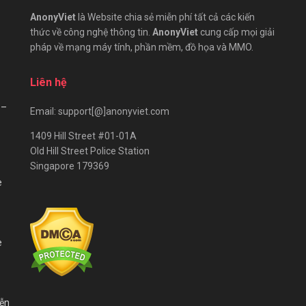
AnonyViet
là Website chia sẻ miễn phí tất cả các kiến
thức về công nghệ thông tin.
AnonyViet
cung cấp mọi giải
pháp về mạng máy tính, phần mềm, đồ họa và MMO.
Liên hệ
 –
Email: support[@]anonyviet.com
1409 Hill Street #01-01A
Old Hill Street Police Station
Singapore 179369
e
e
iễn