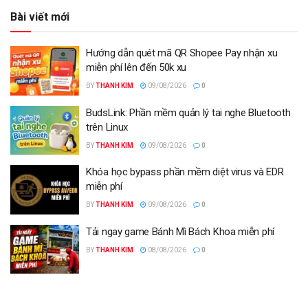
Bài viết mới
Hướng dẫn quét mã QR Shopee Pay nhận xu
miễn phí lên đến 50k xu
BY
THANH KIM
09/08/2026
0
BudsLink: Phần mềm quản lý tai nghe Bluetooth
trên Linux
BY
THANH KIM
09/08/2026
0
Khóa học bypass phần mềm diệt virus và EDR
miễn phí
BY
THANH KIM
09/08/2026
0
Tải ngay game Bánh Mì Bách Khoa miễn phí
BY
THANH KIM
08/08/2026
0