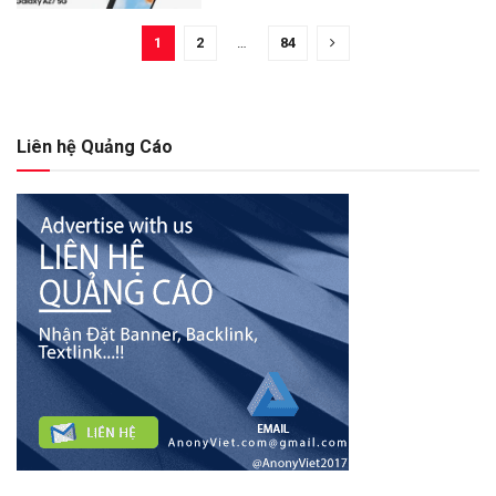
1
2
…
84
Liên hệ Quảng Cáo