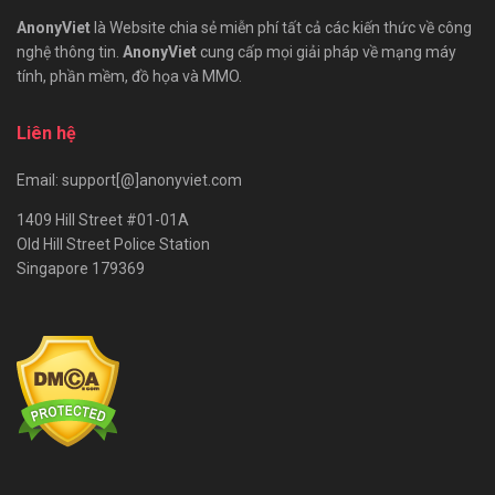
AnonyViet
là Website chia sẻ miễn phí tất cả các kiến thức về công
nghệ thông tin.
AnonyViet
cung cấp mọi giải pháp về mạng máy
tính, phần mềm, đồ họa và MMO.
Liên hệ
Email: support[@]anonyviet.com
1409 Hill Street #01-01A
Old Hill Street Police Station
Singapore 179369