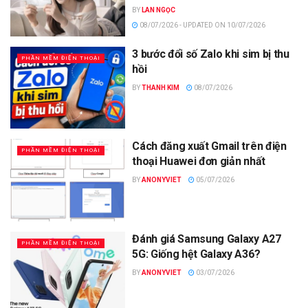
BY
LAN NGỌC
08/07/2026 - UPDATED ON 10/07/2026
3 bước đổi số Zalo khi sim bị thu
PHẦN MỀM ĐIỆN THOẠI
hồi
BY
THANH KIM
08/07/2026
Cách đăng xuất Gmail trên điện
PHẦN MỀM ĐIỆN THOẠI
thoại Huawei đơn giản nhất
BY
ANONYVIET
05/07/2026
Đánh giá Samsung Galaxy A27
PHẦN MỀM ĐIỆN THOẠI
5G: Giống hệt Galaxy A36?
BY
ANONYVIET
03/07/2026