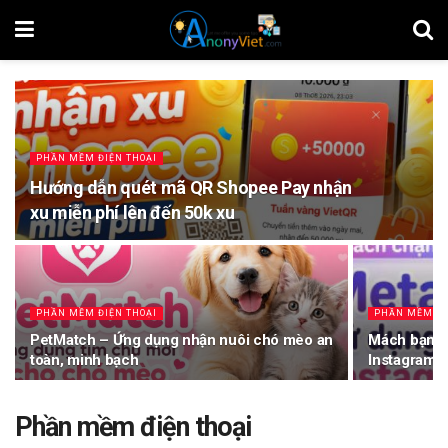
PHẦN MỀM ĐIỆN THOẠI
Hướng dẫn quét mã QR Shopee Pay nhận
xu miễn phí lên đến 50k xu
PHẦN MỀM ĐIỆN THOẠI
PHẦN MỀM ĐI
PetMatch – Ứng dụng nhận nuôi chó mèo an
Mách bạn c
toàn, minh bạch
Instagram đ
Phần mềm điện thoại