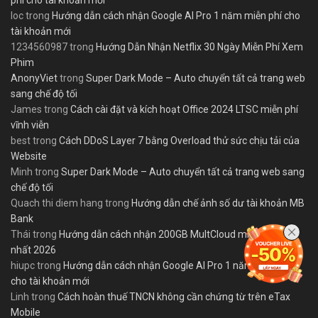
phí cho tài khoản mới
loc
trong
Hướng dẫn cách nhận Google AI Pro 1 năm miễn phí cho
tài khoản mới
1234560987
trong
Hướng Dẫn Nhận Netflix 30 Ngày Miễn Phí Xem
Phim
AnonyViet
trong
Super Dark Mode – Auto chuyển tất cả trang web
sang chế độ tối
James
trong
Cách cài đặt và kích hoạt Office 2024 LTSC miễn phí
vĩnh viễn
best
trong
Cách DDoS Layer 7 bằng Overload thử sức chịu tải của
Website
Minh
trong
Super Dark Mode – Auto chuyển tất cả trang web sang
chế độ tối
Quach thi diem hang
trong
Hướng dẫn chế ảnh số dư tài khoản MB
Bank
Thái
trong
Hướng dẫn cách nhận 200GB MultCloud miễn phí mới
nhất 2026
hiupc
trong
Hướng dẫn cách nhận Google AI Pro 1 năm miễn phí
cho tài khoản mới
Linh
trong
Cách hoàn thuế TNCN không cần chứng từ trên eTax
Mobile