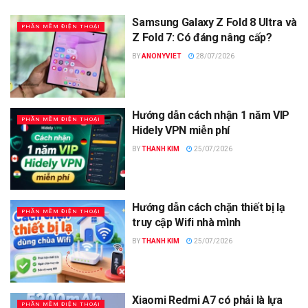
Samsung Galaxy Z Fold 8 Ultra và
PHẦN MỀM ĐIỆN THOẠI
Z Fold 7: Có đáng nâng cấp?
BY
ANONYVIET
28/07/2026
Hướng dẫn cách nhận 1 năm VIP
PHẦN MỀM ĐIỆN THOẠI
Hidely VPN miễn phí
BY
THANH KIM
25/07/2026
Hướng dẫn cách chặn thiết bị lạ
PHẦN MỀM ĐIỆN THOẠI
truy cập Wifi nhà mình
BY
THANH KIM
25/07/2026
Xiaomi Redmi A7 có phải là lựa
PHẦN MỀM ĐIỆN THOẠI