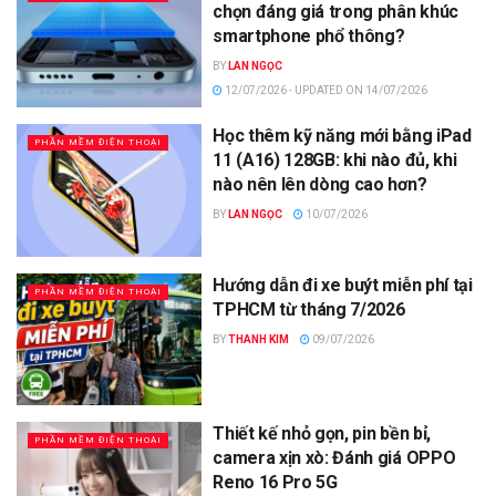
chọn đáng giá trong phân khúc
smartphone phổ thông?
BY
LAN NGỌC
12/07/2026 - UPDATED ON 14/07/2026
Học thêm kỹ năng mới bằng iPad
PHẦN MỀM ĐIỆN THOẠI
11 (A16) 128GB: khi nào đủ, khi
nào nên lên dòng cao hơn?
BY
LAN NGỌC
10/07/2026
Hướng dẫn đi xe buýt miễn phí tại
PHẦN MỀM ĐIỆN THOẠI
TPHCM từ tháng 7/2026
BY
THANH KIM
09/07/2026
Thiết kế nhỏ gọn, pin bền bỉ,
PHẦN MỀM ĐIỆN THOẠI
camera xịn xò: Đánh giá OPPO
Reno 16 Pro 5G