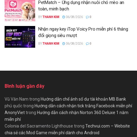
PetMatch – Ứng dụng nhận nuôi chó mèo an
toàn, minh bạch
BY
THANH KIM
06/08/2026
0
Nhận ngay key iTop Voicy Pro miễn phí 6 tháng
đổi giọng siêu mượt
BY
THANH KIM
06/08/2026
0
Bình luận gần đây
Vũ Văn Nam
trong
Hướng dẫn chế ảnh số dư tài khoản MB Bank
phú quốc
trong
Hướng dẫn cách nhận tick trắng Facebook miễn phí
AnonyViet
trong
Hướng dẫn cách nhận Norton 360 Deluxe 1 năm
miễn phí
Colonia del Sacramento Lighthouse
trong
Techvui.com – Website
chia sẻ các Mod Game miễn phí dành cho Android