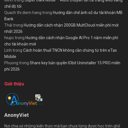
Minh
trong
Super Dark Mode – Auto chuyển tất cả trang web sang
chế độ tối
Quach thi diem hang
trong
Hướng dẫn chế ảnh số dư tài khoản MB
Bank
Thái
trong
Hướng dẫn cách nhận 200GB MultCloud miễn phí mới
nhất 2026
hiupc
trong
Hướng dẫn cách nhận Google AI Pro 1 năm miễn phí
cho tài khoản mới
Linh
trong
Cách hoàn thuế TNCN không cần chứng từ trên eTax
Mobile
Phuong
trong
Share key bản quyền IObit Uninstaller 15 PRO miễn
phí 2026
Giới thiệu
AnonyViet
Nơi chia sẻ những kiến thức mà bạn chưa từng được học trên ghế