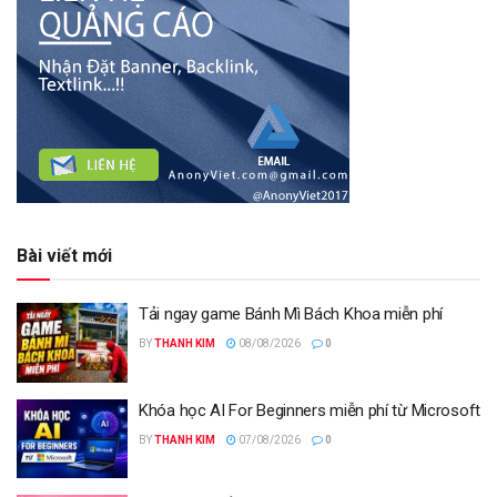
Bài viết mới
Tải ngay game Bánh Mì Bách Khoa miễn phí
BY
THANH KIM
08/08/2026
0
Khóa học AI For Beginners miễn phí từ Microsoft
BY
THANH KIM
07/08/2026
0