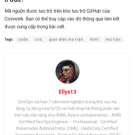
Mã nguồn được lưu trữ trên kho lưu trữ GitHub của
Coinwink. Bạn có thể truy cập vào đó thông qua liên kết
được cung cấp trong bài viết.
Tags:
code
css
giao diện ma trận
html
ma trận
Ellyx13
DevOps với hơn 7 năm kinh nghiệm trong lĩnh vực hạ
tầng, tự động hóa CI/CD và triển khai hệ thống phân tán
trên các nền tảng như AWS, Azure và Kubernetes. - AWS
Certified DevOps Engineer – Professional - Certified
Kubernetes Administrator (CKA) - HashiCorp Certified:
Terraform Associate - Docker Certified Associate (DCA)