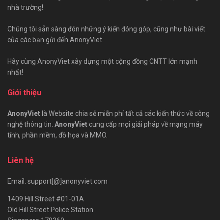
nhà trường!
Chúng tôi sẵn sàng đón những ý kiến đóng góp, cũng như bài viết
của các bạn gửi đến AnonyViet.
Hãy cùng AnonyViet xây dựng một cộng đồng CNTT lớn mạnh
nhất!
Giới thiệu
AnonyViet
là Website chia sẻ miễn phí tất cả các kiến thức về công
nghệ thông tin.
AnonyViet
cung cấp mọi giải pháp về mạng máy
tính, phần mềm, đồ họa và MMO.
Liên hệ
Email: support[@]anonyviet.com
1409 Hill Street #01-01A
Old Hill Street Police Station