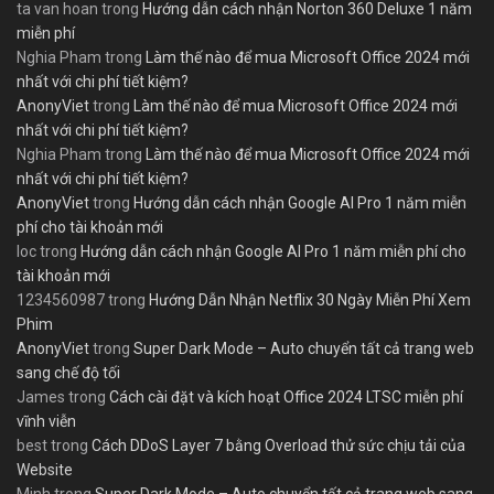
ta van hoan
trong
Hướng dẫn cách nhận Norton 360 Deluxe 1 năm
miễn phí
Nghia Pham
trong
Làm thế nào để mua Microsoft Office 2024 mới
nhất với chi phí tiết kiệm?
AnonyViet
trong
Làm thế nào để mua Microsoft Office 2024 mới
nhất với chi phí tiết kiệm?
Nghia Pham
trong
Làm thế nào để mua Microsoft Office 2024 mới
nhất với chi phí tiết kiệm?
AnonyViet
trong
Hướng dẫn cách nhận Google AI Pro 1 năm miễn
phí cho tài khoản mới
loc
trong
Hướng dẫn cách nhận Google AI Pro 1 năm miễn phí cho
tài khoản mới
1234560987
trong
Hướng Dẫn Nhận Netflix 30 Ngày Miễn Phí Xem
Phim
AnonyViet
trong
Super Dark Mode – Auto chuyển tất cả trang web
sang chế độ tối
James
trong
Cách cài đặt và kích hoạt Office 2024 LTSC miễn phí
vĩnh viễn
best
trong
Cách DDoS Layer 7 bằng Overload thử sức chịu tải của
Website