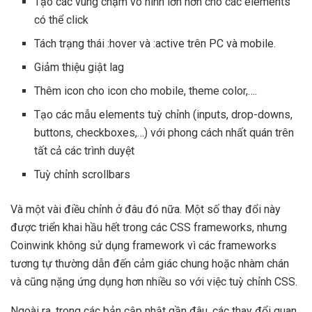
Tạo các vùng chạm vô hình lớn hơn cho các elements
có thể click
Tách trạng thái :hover và :active trên PC và mobile.
Giảm thiệu giật lag
Thêm icon cho icon cho mobile, theme color,….
Tạo các mẫu elements tuỳ chỉnh (inputs, drop-downs,
buttons, checkboxes,…) với phong cách nhất quán trên
tất cả các trình duyệt
Tuỳ chỉnh scrollbars
Và một vài điều chỉnh ở đâu đó nữa. Một số thay đổi này
được triển khai hầu hết trong các CSS frameworks, nhưng
Coinwink không sử dụng framework vì các frameworks
tương tự thường dẫn đến cảm giác chung hoặc nhàm chán
và cũng nặng ứng dụng hơn nhiều so với việc tuỳ chỉnh CSS.
Ngoài ra, trong các bản cập nhật gần đâu, các thay đổi quan