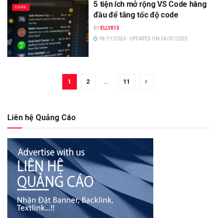
5 tiện ích mở rộng VS Code hàng
CODE
đầu để tăng tốc độ code
BY
ELLYX13
18/11/2023 - UPDATED ON 24/07/2025
1
2
…
11
Liên hệ Quảng Cáo