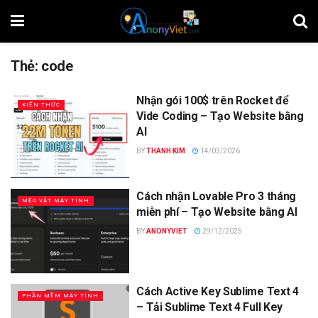
Thẻ:
code
Nhận gói 100$ trên Rocket để
KIẾN THỨC
Vide Coding – Tạo Website bằng
AI
BY
THANH KIM
14/03/2026
Cách nhận Lovable Pro 3 tháng
MẸO VẶT MÁY TÍNH
miễn phí – Tạo Website bằng AI
BY
ANONYVIET
29/12/2025
Cách Active Key Sublime Text 4
PHẦN MỀM MÁY TÍNH
– Tải Sublime Text 4 Full Key