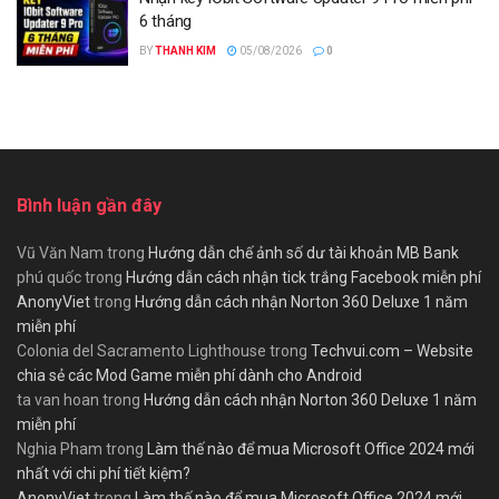
6 tháng
BY
THANH KIM
05/08/2026
0
Bình luận gần đây
Vũ Văn Nam
trong
Hướng dẫn chế ảnh số dư tài khoản MB Bank
phú quốc
trong
Hướng dẫn cách nhận tick trắng Facebook miễn phí
AnonyViet
trong
Hướng dẫn cách nhận Norton 360 Deluxe 1 năm
miễn phí
Colonia del Sacramento Lighthouse
trong
Techvui.com – Website
chia sẻ các Mod Game miễn phí dành cho Android
ta van hoan
trong
Hướng dẫn cách nhận Norton 360 Deluxe 1 năm
miễn phí
Nghia Pham
trong
Làm thế nào để mua Microsoft Office 2024 mới
nhất với chi phí tiết kiệm?
AnonyViet
trong
Làm thế nào để mua Microsoft Office 2024 mới