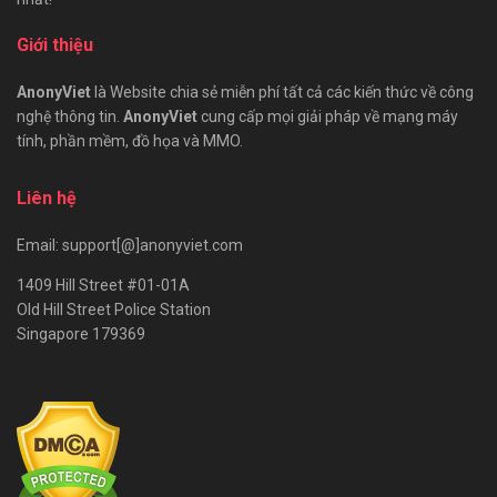
Giới thiệu
AnonyViet
là Website chia sẻ miễn phí tất cả các kiến thức về công
nghệ thông tin.
AnonyViet
cung cấp mọi giải pháp về mạng máy
tính, phần mềm, đồ họa và MMO.
Liên hệ
Email: support[@]anonyviet.com
1409 Hill Street #01-01A
Old Hill Street Police Station
Singapore 179369