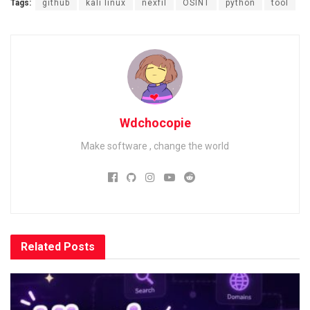
Tags:
github
kali linux
nexfil
OSINT
python
tool
Wdchocopie
Make software , change the world
Related
Posts