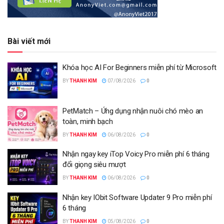
Bài viết mới
Khóa học AI For Beginners miễn phí từ Microsoft
BY
THANH KIM
07/08/2026
0
PetMatch – Ứng dụng nhận nuôi chó mèo an
toàn, minh bạch
BY
THANH KIM
06/08/2026
0
Nhận ngay key iTop Voicy Pro miễn phí 6 tháng
đổi giọng siêu mượt
BY
THANH KIM
06/08/2026
0
Nhận key IObit Software Updater 9 Pro miễn phí
6 tháng
BY
THANH KIM
05/08/2026
0