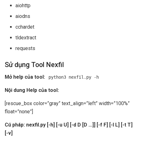
aiohttp
aiodns
cchardet
tldextract
requests
Sử dụng Tool Nexfil
Mở help của tool:
python3 nexfil.py -h
Nội dung Help của tool:
[rescue_box color=”gray” text_align=”left” width=”100%”
float=”none”]
Cú pháp: nexfil.py [-h] [-u U] [-d D [D …]] [-f F] [-l L] [-t T]
[-v]