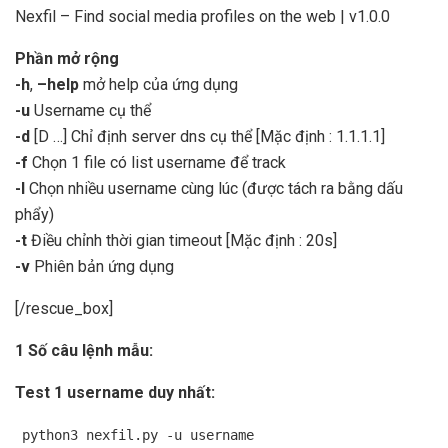
Nexfil – Find social media profiles on the web | v1.0.0
Phần mở rộng
-h
,
–help
mở help của ứng dụng
-u
Username cụ thể
-d
[D …] Chỉ định server dns cụ thể [Mặc định : 1.1.1.1]
-f
Chọn 1 file có list username để track
-l
Chọn nhiều username cùng lúc (được tách ra bằng dấu
phẩy)
-t
Điều chỉnh thời gian timeout [Mặc định : 20s]
-v
Phiên bản ứng dụng
[/rescue_box]
1 Số câu lệnh mẫu:
Test 1 username duy nhất:
python3 nexfil.py -u username