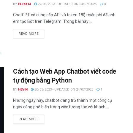
BY
ELLYX13
27/03/2023 - UPDATED ON 24/07/2025
4
ChatGPT có cung cấp API và token 18$ miễn phí để anh
em tạo Bot trên Telegram. Trong bài này ...
DETAILS
READ MORE
Cách tạo Web App Chatbot viết code
tự động bằng Python
BY
HEVIN
20/03/2023 - UPDATED ON 24/07/2025
1
Những ngày này, chatbot đang trở thành một công cụ
ngày càng phổ biến trong việc tương tác với khách ...
DETAILS
READ MORE