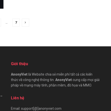
…
7
Giới thiệu
AnonyViet
là Website chia sẻ miễn phí tất cả các kiến
thức về công nghệ thông tin.
AnonyViet
cung cấp mọi giải
pháp về mạng máy tính, phần mềm, đồ họa và MMO.
 –
Liên hệ
Email: support[@]anonyviet.com