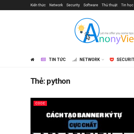
Kiến thức
Network
Security
Software
Thủ thuật
Tin học
TIN TỨC
NETWORK
SECURI
Thẻ:
python
CODE