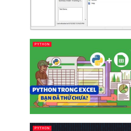
PYTHON
PYTHON