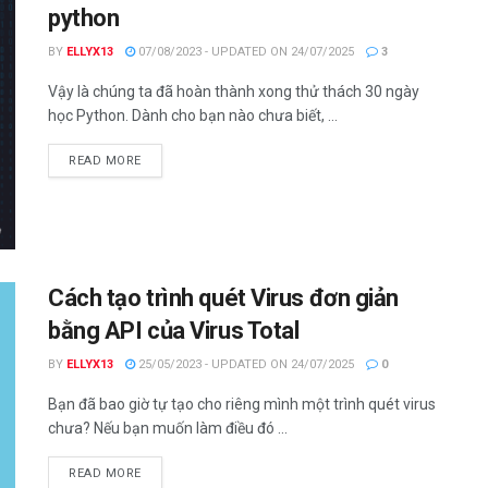
python
BY
ELLYX13
07/08/2023 - UPDATED ON 24/07/2025
3
Vậy là chúng ta đã hoàn thành xong thử thách 30 ngày
học Python. Dành cho bạn nào chưa biết, ...
DETAILS
READ MORE
Cách tạo trình quét Virus đơn giản
bằng API của Virus Total
BY
ELLYX13
25/05/2023 - UPDATED ON 24/07/2025
0
Bạn đã bao giờ tự tạo cho riêng mình một trình quét virus
chưa? Nếu bạn muốn làm điều đó ...
DETAILS
READ MORE