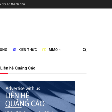
 đổi số thành chữ
HÒNG
KIẾN THỨC
MMO
Liên hệ Quảng Cáo