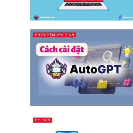
PHẦN MỀM MÁY TÍNH
PYTHON