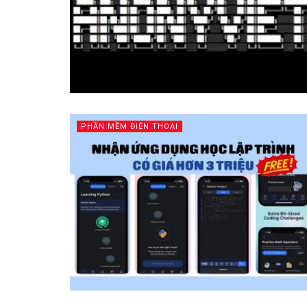
PHẦN MỀM ĐIỆN THOẠI