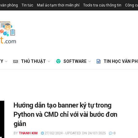
 văn phòng
Tin tức
Mail ảo tạm thời miễn phí
Tools tra cứu thông tin
Công cụ
TY
THỦ THUẬT
SOFTWARE
TIN HỌC VĂN P
Hướng dẫn tạo banner ký tự trong
Python và CMD chỉ với vài bước đơn
giản
BY
THANH KIM
27/02/2024 - UPDATED ON 24/07/2025
0