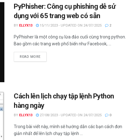
PyPhisher: Công cụ phishing dễ sử
dụng với 65 trang web có sẵn
BY
ELLYX13
15/11/2023 - UPDATED ON 24/07/2025
2
PyPhisher là một công cụ lừa đảo cuối cùng trong python.
Bao gồm các trang web phổ biến như Facebook, ...
DETAILS
READ MORE
Cách lên lịch chạy tập lệnh Python
hàng ngày
BY
ELLYX13
27/08/2023 - UPDATED ON 24/07/2025
0
Trong bài viết này, mình sẽ hướng dẫn các bạn cách đơn
giản nhất để lên lịch chạy tập lệnh ...