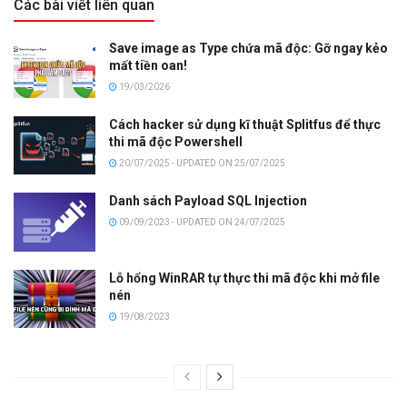
Các bài viết liên quan
Save image as Type chứa mã độc: Gỡ ngay kẻo
mất tiền oan!
19/03/2026
Cách hacker sử dụng kĩ thuật Splitfus để thực
thi mã độc Powershell
20/07/2025 - UPDATED ON 25/07/2025
Danh sách Payload SQL Injection
09/09/2023 - UPDATED ON 24/07/2025
Lỗ hổng WinRAR tự thực thi mã độc khi mở file
nén
19/08/2023