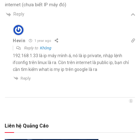
internet (chưa biết IP máy đó)
Reply
Hevin
1 year ago
Reply to
Không
192.168.1.33 là ip máy mình á, nó là ip private, nhập lệnh
ifconfig trên linux là ra. Còn trên internet là public ip, bạn chỉ
cần tìm kiếm what is my ip trên google là ra
Reply
Liên hệ Quảng Cáo