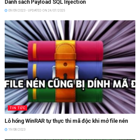
Danh sách Payload SQL Injection
09/09/2023 - UPDATED ON 24/07/2025
TIN TỨC
Lỗ hổng WinRAR tự thực thi mã độc khi mở file nén
19/08/2023