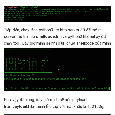
Tiếp đến, chạy lệnh python3 -m http.server 80 để mở ra
server lưu trữ file
shellcode.bin
và python3 htamal.py để
chạy tool. Bây giờ mình sẽ nhập url chứa shellcode của mình
Như vậy đã xong, bây giờ mình sẽ nén payload
hta_payload.hta
thành file zip với mật khẩu là 123123@