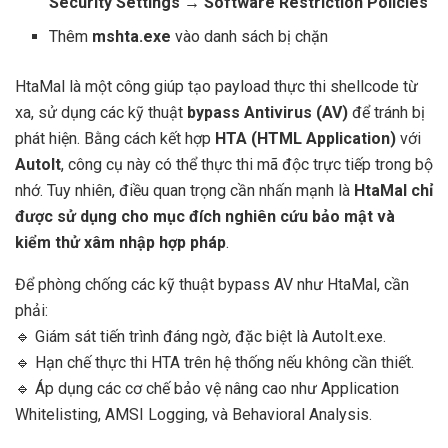
Security Settings → Software Restriction Policies
Thêm
mshta.exe
vào danh sách bị chặn
HtaMal là một công giúp tạo payload thực thi shellcode từ
xa, sử dụng các kỹ thuật
bypass Antivirus (AV)
để tránh bị
phát hiện. Bằng cách kết hợp
HTA (HTML Application)
với
AutoIt
, công cụ này có thể thực thi mã độc trực tiếp trong bộ
nhớ. Tuy nhiên, điều quan trọng cần nhấn mạnh là
HtaMal chỉ
được sử dụng cho mục đích nghiên cứu bảo mật và
kiểm thử xâm nhập hợp pháp
.
Để phòng chống các kỹ thuật bypass AV như HtaMal, cần
phải:
🔹 Giám sát tiến trình đáng ngờ, đặc biệt là AutoIt.exe.
🔹 Hạn chế thực thi HTA trên hệ thống nếu không cần thiết.
🔹 Áp dụng các cơ chế bảo vệ nâng cao như Application
Whitelisting, AMSI Logging, và Behavioral Analysis.