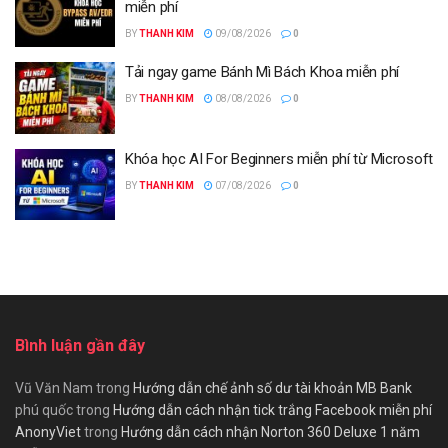
miễn phí
BY
THANH KIM
09/08/2026
0
Tải ngay game Bánh Mì Bách Khoa miễn phí
BY
THANH KIM
08/08/2026
0
Khóa học AI For Beginners miễn phí từ Microsoft
BY
THANH KIM
07/08/2026
0
Bình luận gần đây
Vũ Văn Nam
trong
Hướng dẫn chế ảnh số dư tài khoản MB Bank
phú quốc
trong
Hướng dẫn cách nhận tick trắng Facebook miễn phí
AnonyViet
trong
Hướng dẫn cách nhận Norton 360 Deluxe 1 năm