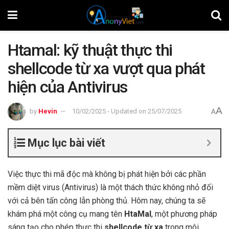
Htamal: kỹ thuật thực thi
shellcode từ xa vượt qua phát
hiện của Antivirus
A
by
Hevin
10/02/2025 - Updated on 25/07/2025
A
Mục lục bài viết
Việc thực thi mã độc mà không bị phát hiện bởi các phần
mềm diệt virus (Antivirus) là một thách thức không nhỏ đối
với cả bên tấn công lẫn phòng thủ. Hôm nay, chúng ta sẽ
khám phá một công cụ mang tên
HtaMal
, một phương pháp
sáng tạo cho phép thực thi
shellcode từ xa
trong môi