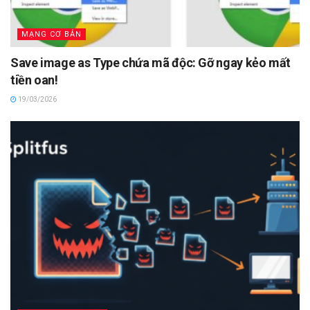
MẠNG CƠ BẢN
Save image as Type chứa mã độc: Gỡ ngay kẻo mất
tiền oan!
19/03/2026