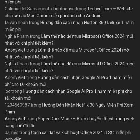
miễn phí
Colonia del Sacramento Lighthouse
trong
Techvui.com – Website
chia sẻ các Mod Game miễn phí dành cho Android
ta van hoan
trong
Hướng dẫn cách nhận Norton 360 Deluxe 1 năm
miễn phí
Nghia Pham
trong
Làm thế nào để mua Microsoft Office 2024 mới
nhất với chi phí tiết kiệm?
AnonyViet
trong
Làm thế nào để mua Microsoft Office 2024 mới
nhất với chi phí tiết kiệm?
Nghia Pham
trong
Làm thế nào để mua Microsoft Office 2024 mới
nhất với chi phí tiết kiệm?
AnonyViet
trong
Hướng dẫn cách nhận Google AI Pro 1 năm miễn
phí cho tài khoản mới
loc
trong
Hướng dẫn cách nhận Google AI Pro 1 năm miễn phí cho
tài khoản mới
1234560987
trong
Hướng Dẫn Nhận Netflix 30 Ngày Miễn Phí Xem
Phim
AnonyViet
trong
Super Dark Mode – Auto chuyển tất cả trang web
sang chế độ tối
James
trong
Cách cài đặt và kích hoạt Office 2024 LTSC miễn phí
vĩnh viễn