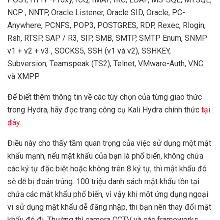
NCP , NNTP, Oracle Listener, Oracle SID, Oracle, PC-
Anywhere, PCNFS, POP3, POSTGRES, RDP, Rexec, Rlogin,
Rsh, RTSP, SAP / R3, SIP, SMB, SMTP, SMTP Enum, SNMP
v1 + v2 + v3 , SOCKS5, SSH (v1 và v2), SSHKEY,
Subversion, Teamspeak (TS2), Telnet, VMware-Auth, VNC
và XMPP.
Để biết thêm thông tin về các tùy chọn của từng giao thức
trong Hydra, hãy đọc trang công cụ Kali Hydra chính thức
tại
đây.
Điều này cho thấy tầm quan trọng của việc sử dụng một mật
khẩu mạnh, nếu mật khẩu của bạn là phổ biến, không chứa
các ký tự đặc biệt hoặc không trên 8 ký tự, thì mật khẩu đó
sẽ dễ bị đoán trúng. 100 triệu danh sách mật khẩu tồn tại
chứa các mật khẩu phổ biến, vì vậy khi một ứng dụng ngoại
vi sử dụng mật khẩu dễ đăng nhập, thi bạn nên thay đổi mật
khẩu đó đi. Thường thì camera CCTV và các frameworks