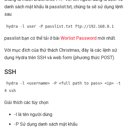
danh sách mật khẩu là passlist.txt, chúng ta sẽ sử dụng lệnh
sau:
hydra -l user -P passlist.txt ftp://192.168.0.1
passlist bạn có thể tải ở bài
Worlist Password
mới nhất.
Với mục đích của thử thách Christmas, đây là các lệnh sử
dụng Hydra trên SSH và web form (phương thức POST).
SSH
hydra -l <username> -P <full path to pass> <ip> -t
4 ssh
Giải thích các tùy chọn:
-l là tên người dùng
-P Sử dụng danh sách mật khẩu