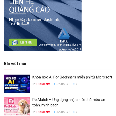
Bài viết mới
Khóa học AI For Beginners miễn phí từ Microsoft
BY
THANH KIM
07/08/2026
0
PetMatch – Ứng dụng nhận nuôi chó mèo an
toàn, minh bạch
BY
THANH KIM
06/08/2026
0