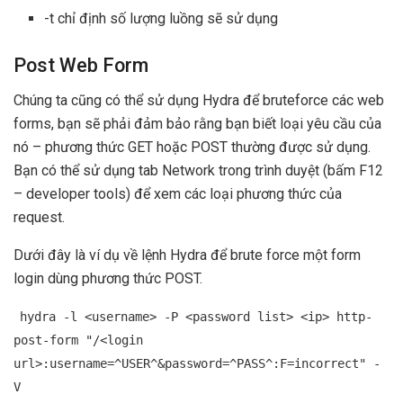
-t chỉ định số lượng luồng sẽ sử dụng
Post Web Form
Chúng ta cũng có thể sử dụng Hydra để bruteforce các web
forms, bạn sẽ phải đảm bảo rằng bạn biết loại yêu cầu của
nó – phương thức GET hoặc POST thường được sử dụng.
Bạn có thể sử dụng tab Network trong trình duyệt (bấm F12
– developer tools) để xem các loại phương thức của
request.
Dưới đây là ví dụ về lệnh Hydra để brute force một form
login dùng phương thức POST.
hydra -l <username> -P <password list> <ip> http-
post-form "/<login
url>:username=^USER^&password=^PASS^:F=incorrect" -
V