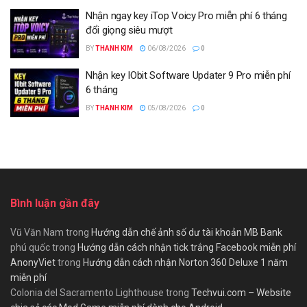
Nhận ngay key iTop Voicy Pro miễn phí 6 tháng
đổi giọng siêu mượt
BY
THANH KIM
06/08/2026
0
Nhận key IObit Software Updater 9 Pro miễn phí
6 tháng
BY
THANH KIM
05/08/2026
0
Bình luận gần đây
Vũ Văn Nam
trong
Hướng dẫn chế ảnh số dư tài khoản MB Bank
phú quốc
trong
Hướng dẫn cách nhận tick trắng Facebook miễn phí
AnonyViet
trong
Hướng dẫn cách nhận Norton 360 Deluxe 1 năm
miễn phí
Colonia del Sacramento Lighthouse
trong
Techvui.com – Website