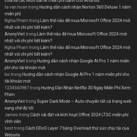
chia sẻ các Mod Game miễn phí dành cho Android
ta van hoan
trong
Hướng dẫn cách nhận Norton 360 Deluxe 1 năm
miễn phí
Nghia Pham
trong
Làm thế nào để mua Microsoft Office 2024 mới
nhất với chi phí tiết kiệm?
AnonyViet
trong
Làm thế nào để mua Microsoft Office 2024 mới
nhất với chi phí tiết kiệm?
Nghia Pham
trong
Làm thế nào để mua Microsoft Office 2024 mới
nhất với chi phí tiết kiệm?
AnonyViet
trong
Hướng dẫn cách nhận Google AI Pro 1 năm miễn
phí cho tài khoản mới
loc
trong
Hướng dẫn cách nhận Google AI Pro 1 năm miễn phí cho
tài khoản mới
1234560987
trong
Hướng Dẫn Nhận Netflix 30 Ngày Miễn Phí Xem
Phim
AnonyViet
trong
Super Dark Mode – Auto chuyển tất cả trang web
sang chế độ tối
James
trong
Cách cài đặt và kích hoạt Office 2024 LTSC miễn phí
vĩnh viễn
best
trong
Cách DDoS Layer 7 bằng Overload thử sức chịu tải của
Website