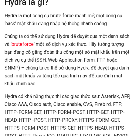
Hydra là gì?
Hydra là một công cụ brute force mạnh mẻ; một công cụ
‘hack’ mật khẩu đăng nhập hệ thống nhanh chóng.
Chúng ta có thể sử dụng Hydra để duyệt qua một danh sách
và ‘
bruteforce
‘ một số dịch vụ xác thực. Hãy tưởng tượng
bạn đang cố gắng đoán thủ công một số mật khẩu trên một
dịch vụ cụ thể (SSH, Web Application Form, FTP hoặc
SNMP) – chúng ta có thể sử dụng Hydra để duyệt qua danh
sách mật khẩu và tăng tốc quá trình này để xác định mật
khẩu chính xác.
Hydra có khả năng thực thi các giao thức sau: Asterisk, AFP,
Cisco AAA, Cisco auth, Cisco enable, CVS, Firebird, FTP,
HTTP-FORM-GET, HTTP-FORM-POST, HTTP-GET, HTTP-
HEAD, HTTP -POST, HTTP-PROXY, HTTPS-FORM-GET,
HTTPS-FORM-POST, HTTPS-GET, HTTPS-HEAD, HTTPS-
POST, HTTP-Proxy, ICQ, IMAP, IRC, LDAP, MS-SQL, MYSQL,