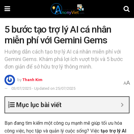
5 bước tạo trợ lý AI cá nhân
miễn phí với Gemini Gems
Hướng dẫn cách tạo trợ lý AI cá nhân miễn phí với
Gemini Gems. Khám phá lợi ích vượt trội và 5 bước
đơn giản để sở hữu trợ lý thông minh.
by
Thanh Kim
A
A
03/07/2025 - Updated on 25/07/2025
Mục lục bài viết
Bạn đang tìm kiếm một công cụ mạnh mẽ giúp tối ưu hóa
công việc, học tập và quản lý cuộc sống? Việc
tạo trợ lý AI