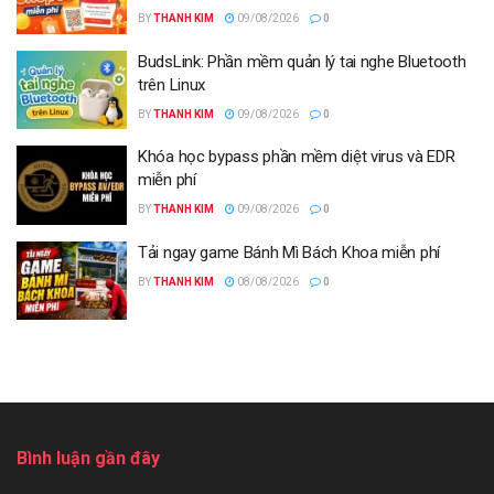
BY
THANH KIM
09/08/2026
0
BudsLink: Phần mềm quản lý tai nghe Bluetooth
trên Linux
BY
THANH KIM
09/08/2026
0
Khóa học bypass phần mềm diệt virus và EDR
miễn phí
BY
THANH KIM
09/08/2026
0
Tải ngay game Bánh Mì Bách Khoa miễn phí
BY
THANH KIM
08/08/2026
0
Bình luận gần đây