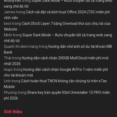
AnonyViet
trong
Super Dark Mode – Auto chuyển tất cả trang web
sang chế độ tối
James
trong
Cách cài đặt và kích hoạt Office 2024 LTSC miễn phí
vĩnh viễn
best
trong
Cách DDoS Layer 7 bằng Overload thử sức chịu tải của
Website
Minh
trong
Super Dark Mode – Auto chuyển tất cả trang web sang
chế độ tối
Quach thi diem hang
trong
Hướng dẫn chế ảnh số dư tài khoản MB
Bank
Thái
trong
Hướng dẫn cách nhận 200GB MultCloud miễn phí mới
nhất 2026
hiupc
trong
Hướng dẫn cách nhận Google AI Pro 1 năm miễn phí
cho tài khoản mới
Linh
trong
Cách hoàn thuế TNCN không cần chứng từ trên eTax
Mobile
Phuong
trong
Share key bản quyền IObit Uninstaller 15 PRO miễn
phí 2026
Giới thiệu