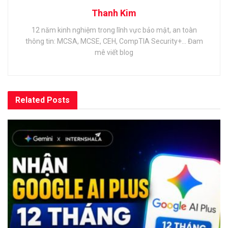
Thanh Kim
12 năm kinh nghiệm trong lĩnh vực bảo mật, an toàn
thông tin: MCSA, MCSE, CEH, CompTIA Security+... Đam
mê viết blog
Related
Posts