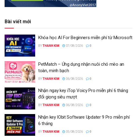
Bài viết mới
Khóa học AI For Beginners miễn phí từ Microsoft
BY
THANH KIM
07/08/2026
0
PetMatch – Ứng dụng nhận nuôi chó mèo an
toàn, minh bạch
BY
THANH KIM
06/08/2026
0
Nhận ngay key iTop Voicy Pro miễn phí 6 tháng
đổi giọng siêu mượt
BY
THANH KIM
06/08/2026
0
Nhận key IObit Software Updater 9 Pro miễn phí
6 tháng
BY
THANH KIM
05/08/2026
0