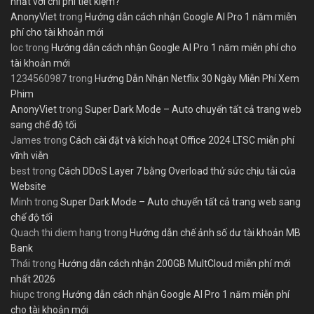
nhất với chi phí tiết kiệm?
AnonyViet
trong
Hướng dẫn cách nhận Google AI Pro 1 năm miễn
phí cho tài khoản mới
loc
trong
Hướng dẫn cách nhận Google AI Pro 1 năm miễn phí cho
tài khoản mới
1234560987
trong
Hướng Dẫn Nhận Netflix 30 Ngày Miễn Phí Xem
Phim
AnonyViet
trong
Super Dark Mode – Auto chuyển tất cả trang web
sang chế độ tối
James
trong
Cách cài đặt và kích hoạt Office 2024 LTSC miễn phí
vĩnh viễn
best
trong
Cách DDoS Layer 7 bằng Overload thử sức chịu tải của
Website
Minh
trong
Super Dark Mode – Auto chuyển tất cả trang web sang
chế độ tối
Quach thi diem hang
trong
Hướng dẫn chế ảnh số dư tài khoản MB
Bank
Thái
trong
Hướng dẫn cách nhận 200GB MultCloud miễn phí mới
nhất 2026
hiupc
trong
Hướng dẫn cách nhận Google AI Pro 1 năm miễn phí
cho tài khoản mới