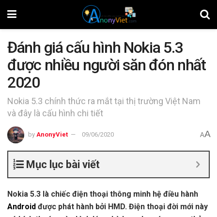
Đánh giá cấu hình Nokia 5.3
được nhiều người săn đón nhất
2020
Nokia 5.3 chính thức ra mắt tại thị trường Việt Nam
và đây là cấu hình chi tiết
A
by
AnonyViet
09/06/2020
A
Mục lục bài viết
Nokia 5.3 là chiếc điện thoại thông minh hệ điều hành
Android
được phát hành bởi HMD. Điện thoại đời mới này