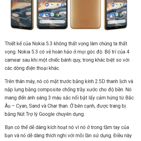
Thiết kế của Nokia 5.3 không thất vọng làm chúng ta thất
vọng. Nokia 5.3 có vẻ hoàn hảo ở mọi góc độ. Bố trí của 4
camear sau khi một chiếc bánh quy, trong khác biệt so với
các dòng điện thoại khác.
Trên thân máy, nó có mặt trước bằng kính 2.5D thanh lịch và
nắp lưng bằng composite chống trầy xước cho độ bền. Nó
mang đến ánh sáng 3 màu sắc nổi bật lấy cảm hứng từ Bắc
Âu – Cyan, Sand và Char than. Ở bên cạnh, được trang bị
bằng Nút Trợ lý Google chuyên dụng.
Bạn có thể dễ dàng kích hoạt nó vì nó ở trong tầm tay của
bạn và nó dễ dàng thích nghi với mỗi lần sử dụng. Điều này