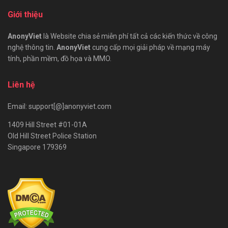
Giới thiệu
AnonyViet
là Website chia sẻ miễn phí tất cả các kiến thức về công
nghệ thông tin.
AnonyViet
cung cấp mọi giải pháp về mạng máy
tính, phần mềm, đồ họa và MMO.
Liên hệ
Email: support[@]anonyviet.com
1409 Hill Street #01-01A
Old Hill Street Police Station
Singapore 179369