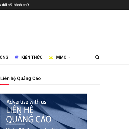
 đổi số thành chữ
HÒNG
KIẾN THỨC
MMO
Liên hệ Quảng Cáo