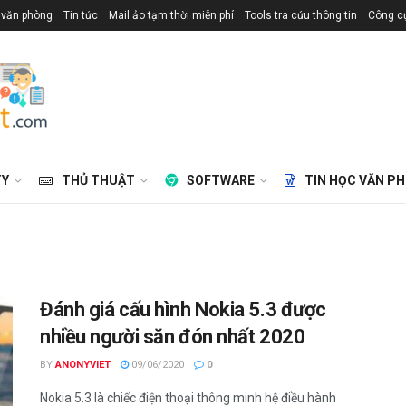
 văn phòng
Tin tức
Mail ảo tạm thời miễn phí
Tools tra cứu thông tin
Công cụ
TY
THỦ THUẬT
SOFTWARE
TIN HỌC VĂN P
Đánh giá cấu hình Nokia 5.3 được
nhiều người săn đón nhất 2020
BY
ANONYVIET
09/06/2020
0
Nokia 5.3 là chiếc điện thoại thông minh hệ điều hành