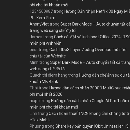
phí cho tài khoản mới
1234560987
trong
Hướng Dẫn Nhận Netflix 30 Ngày Mi
Phí Xem Phim
AnonyViet
trong
Super Dark Mode – Auto chuyển tất c
trang web sang chế độ tối
James
trong
Cách cài đặt và kích hoạt Office 2024 LTS
miễn phí vĩnh viễn
best
trong
Cách DDoS Layer 7 bằng Overload thử sức
chịu tải của Website
Minh
trong
Super Dark Mode – Auto chuyển tất cả tran
web sang chế độ tối
Quach thi diem hang
trong
Hướng dẫn chế ảnh số dư tà
khoản MB Bank
Thái
trong
Hướng dẫn cách nhận 200GB MultCloud miễ
phí mới nhất 2026
hiupc
trong
Hướng dẫn cách nhận Google AI Pro 1 năm
miễn phí cho tài khoản mới
Linh
trong
Cách hoàn thuế TNCN không cần chứng từ t
eTax Mobile
Phuong
trong
Share key bản quyền IObit Uninstaller 15