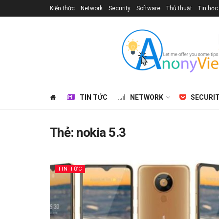
Kiến thức
Network
Security
Software
Thủ thuật
Tin học
TIN TỨC
NETWORK
SECURI
Thẻ:
nokia 5.3
TIN TỨC