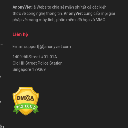
AnonyViet
là Website chia sẻ miễn phí tất cả các kiến
thức về công nghệ thông tin.
AnonyViet
cung cấp mọi giải
pháp về mạng máy tính, phần mềm, đồ họa và MMO.
Liên hệ
 –
Email: support[@]anonyviet.com
1409 Hill Street #01-01A
Old Hill Street Police Station
Singapore 179369
e
e
iễn