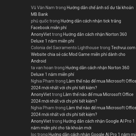
Vũ Văn Nam
trong
Hướng dẫn chế ảnh số dư tài khoản
MB Bank
phú quốc
trong
Hướng dẫn cách nhận tick trắng
Facebook miễn phí
AnonyViet
trong
Hướng dẫn cách nhận Norton 360
Deluxe 1 năm miễn phí
Colonia del Sacramento Lighthouse
trong
Techvui.com
Website chia sẻ các Mod Game miễn phí dành cho
Android
ta van hoan
trong
Hướng dẫn cách nhận Norton 360
Deluxe 1 năm miễn phí
Nghia Pham
trong
Làm thế nào để mua Microsoft Offic
2024 mới nhất với chi phí tiết kiệm?
AnonyViet
trong
Làm thế nào để mua Microsoft Office
2024 mới nhất với chi phí tiết kiệm?
Nghia Pham
trong
Làm thế nào để mua Microsoft Offic
2024 mới nhất với chi phí tiết kiệm?
AnonyViet
trong
Hướng dẫn cách nhận Google AI Pro 1
năm miễn phí cho tài khoản mới
loc
trong
Hướng dẫn cách nhận Google AI Pro 1 năm m