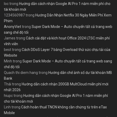
loc
trong
Hướng dẫn cách nhận Google AI Pro 1 năm miễn phí cho
tài khoản mới
1234560987
trong
Hướng Dẫn Nhận Netflix 30 Ngày Miễn Phí Xem
Phim
AnonyViet
trong
Super Dark Mode – Auto chuyển tất cả trang web
sang chế độ tối
James
trong
Cách cài đặt và kích hoạt Office 2024 LTSC miễn phí
vĩnh viễn
best
trong
Cách DDoS Layer 7 bằng Overload thử sức chịu tải của
Website
Minh
trong
Super Dark Mode – Auto chuyển tất cả trang web sang
chế độ tối
Quach thi diem hang
trong
Hướng dẫn chế ảnh số dư tài khoản MB
Bank
Thái
trong
Hướng dẫn cách nhận 200GB MultCloud miễn phí mới
nhất 2026
hiupc
trong
Hướng dẫn cách nhận Google AI Pro 1 năm miễn phí
cho tài khoản mới
Linh
trong
Cách hoàn thuế TNCN không cần chứng từ trên eTax
Mobile