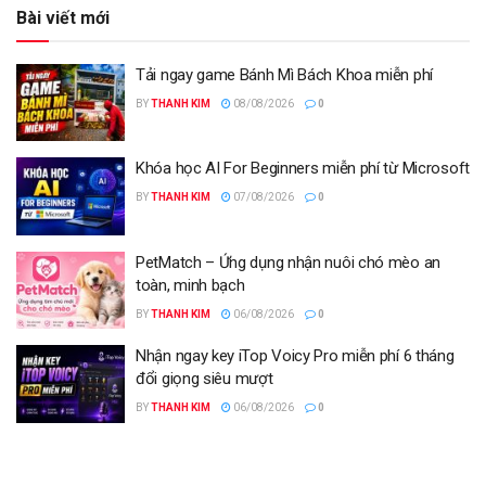
Bài viết mới
Tải ngay game Bánh Mì Bách Khoa miễn phí
BY
THANH KIM
08/08/2026
0
Khóa học AI For Beginners miễn phí từ Microsoft
BY
THANH KIM
07/08/2026
0
PetMatch – Ứng dụng nhận nuôi chó mèo an
toàn, minh bạch
BY
THANH KIM
06/08/2026
0
Nhận ngay key iTop Voicy Pro miễn phí 6 tháng
đổi giọng siêu mượt
BY
THANH KIM
06/08/2026
0