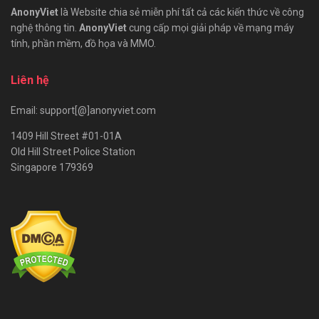
AnonyViet
là Website chia sẻ miễn phí tất cả các kiến thức về công
nghệ thông tin.
AnonyViet
cung cấp mọi giải pháp về mạng máy
tính, phần mềm, đồ họa và MMO.
Liên hệ
Email: support[@]anonyviet.com
1409 Hill Street #01-01A
Old Hill Street Police Station
Singapore 179369