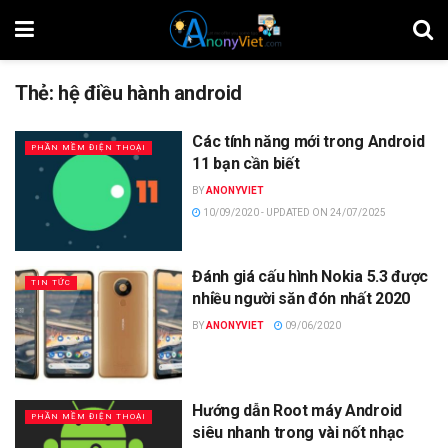
Thẻ:
hệ điều hành android
Các tính năng mới trong Android
PHẦN MỀM ĐIỆN THOẠI
11 bạn cần biết
BY
ANONYVIET
10/09/2020 - UPDATED ON 24/07/2025
Đánh giá cấu hình Nokia 5.3 được
TIN TỨC
nhiều người săn đón nhất 2020
BY
ANONYVIET
09/06/2020
Hướng dẫn Root máy Android
PHẦN MỀM ĐIỆN THOẠI
siêu nhanh trong vài nốt nhạc