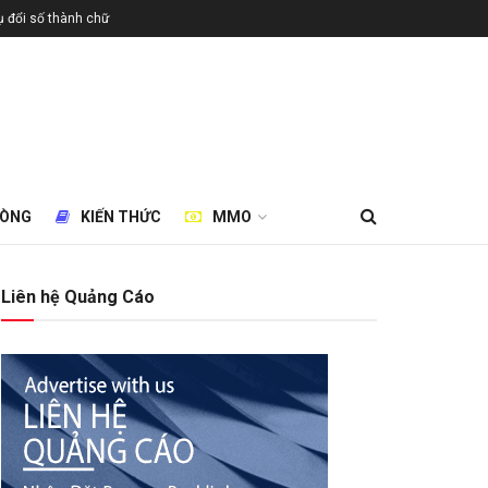
 đổi số thành chữ
HÒNG
KIẾN THỨC
MMO
Liên hệ Quảng Cáo