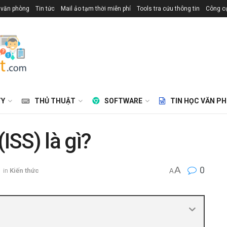
 văn phòng
Tin tức
Mail ảo tạm thời miễn phí
Tools tra cứu thông tin
Công cụ
TY
THỦ THUẬT
SOFTWARE
TIN HỌC VĂN P
ISS) là gì?
A
0
in
Kiến thức
A