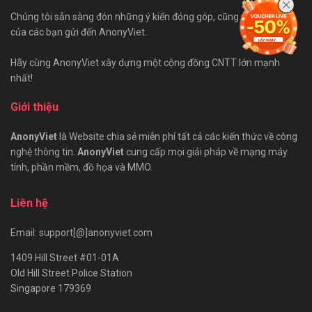
Chúng tôi sẵn sàng đón những ý kiến đóng góp, cũng như bài viết
của các bạn gửi đến AnonyViet.
Hãy cùng AnonyViet xây dựng một cộng đồng CNTT lớn mạnh
nhất!
Giới thiệu
AnonyViet
là Website chia sẻ miễn phí tất cả các kiến thức về công
nghệ thông tin.
AnonyViet
cung cấp mọi giải pháp về mạng máy
tính, phần mềm, đồ họa và MMO.
Liên hệ
Email: support[@]anonyviet.com
1409 Hill Street #01-01A
Old Hill Street Police Station
Singapore 179369