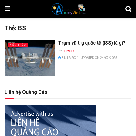
Thẻ:
ISS
Trạm vũ trụ quốc tế (ISS) là gì?
KIẾN THỨC
BY
ELLYX13
31/12/2021 - UPDATED ON 24/07/2025
Liên hệ Quảng Cáo