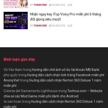
BY
THANH KIM
06/08/2026
0
Nhận ngay key iTop Voicy Pro miễn phí 6 tháng
đổi giọng siêu mượt
BY
THANH KIM
06/08/2026
0
Bình luận gần đây
Vũ Văn Nam
trong
Hướng dẫn chế ảnh số dư tài khoản MB Bank
phú quốc
trong
Hướng dẫn cách nhận tick trắng Facebook miễn phí
AnonyViet
trong
Hướng dẫn cách nhận Norton 360 Deluxe 1 năm
miễn phí
Colonia del Sacramento Lighthouse
trong
Techvui.com – Website
chia sẻ các Mod Game miễn phí dành cho Android
ta van hoan
trong
Hướng dẫn cách nhận Norton 360 Deluxe 1 năm
miễn phí