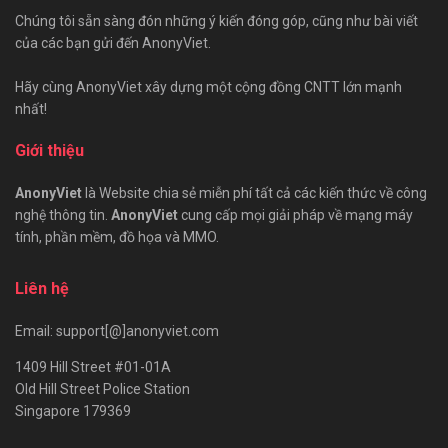
Chúng tôi sẵn sàng đón những ý kiến đóng góp, cũng như bài viết
của các bạn gửi đến AnonyViet.
Hãy cùng AnonyViet xây dựng một cộng đồng CNTT lớn mạnh
nhất!
Giới thiệu
AnonyViet
là Website chia sẻ miễn phí tất cả các kiến thức về công
nghệ thông tin.
AnonyViet
cung cấp mọi giải pháp về mạng máy
tính, phần mềm, đồ họa và MMO.
Liên hệ
Email: support[@]anonyviet.com
1409 Hill Street #01-01A
Old Hill Street Police Station
Singapore 179369