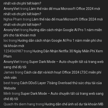
nhất với chi phí tiết kiệm?
AnonyViet
trong
Làm thế nào để mua Microsoft Office 2024 mới
nhất với chi phí tiết kiệm?
Nghia Pham
trong
Làm thế nào để mua Microsoft Office 2024 mới
nhất với chi phí tiết kiệm?
AnonyViet
trong
Hướng dẫn cách nhận Google AI Pro 1 năm miễn
phí cho tài khoản mới
loc
trong
Hướng dẫn cách nhận Google AI Pro 1 năm miễn phí cho
tài khoản mới
1234560987
trong
Hướng Dẫn Nhận Netflix 30 Ngày Miễn Phí Xem
Phim
AnonyViet
trong
Super Dark Mode – Auto chuyển tất cả trang web
sang chế độ tối
James
trong
Cách cài đặt và kích hoạt Office 2024 LTSC miễn phí
vĩnh viễn
best
trong
Cách DDoS Layer 7 bằng Overload thử sức chịu tải của
Website
Minh
trong
Super Dark Mode – Auto chuyển tất cả trang web sang
chế độ tối
Quach thi diem hang
trong
Hướng dẫn chế ảnh số dư tài khoản MB