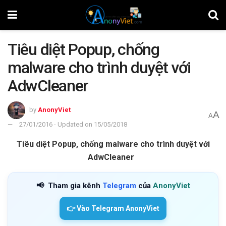
Tiêu diệt Popup, chống
malware cho trình duyệt với
AdwCleaner
by
AnonyViet
A
A
27/01/2016 - Updated on 15/05/2018
Tiêu diệt Popup, chống malware cho trình duyệt với
AdwCleaner
📢
Tham gia kênh
Telegram
của
AnonyViet
👉 Vào Telegram AnonyViet