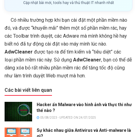
Cập nhật bài mới, tools hay và thủ thuật IT nhanh nhất
Có nhiều trường hợp khi bạn cài đặt một phần mềm nào
đó, và được “khuyến mãi” thêm một số phần mềm rác, hay
các Toolbar trình duyệt, các Adware mà mình không hề hay
biết nó đã tự động cài đặt vào máy mình lúc nào.
AdwCleaner
được tạo ra để tìm kiếm và “tiêu diệt” các
loại phần mềm rác này. Sử dụng
AdwCleaner
, bạn có thể dễ
dàng xóa bỏ rất nhiều phần mềm rác để tăng tốc độ cũng
như làm trình duyệt Web mượt mà hơn.
Các bài viết liên quan
Hacker ẩn Malware vào hình ảnh và thực thi như
thế nào ?
05/08/2023 - UPDATED ON 24/07/2025
Sự khác nhau giữa Antivirus và Anti-malware là
gì?