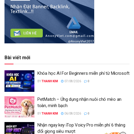
Bài viết mới
Khóa học AI For Beginners miễn phí từ Microsoft
BY
THANH KIM
07/08/2026
0
PetMatch – Ứng dụng nhận nuôi chó mèo an
toàn, minh bạch
BY
THANH KIM
06/08/2026
0
Nhận ngay key iTop Voicy Pro miễn phí 6 tháng
đổi giọng siêu mượt