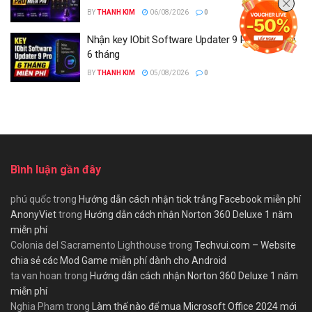
BY
THANH KIM
06/08/2026
0
Nhận key IObit Software Updater 9 Pro miễn phí
6 tháng
BY
THANH KIM
05/08/2026
0
Bình luận gần đây
phú quốc
trong
Hướng dẫn cách nhận tick trắng Facebook miễn phí
AnonyViet
trong
Hướng dẫn cách nhận Norton 360 Deluxe 1 năm
miễn phí
Colonia del Sacramento Lighthouse
trong
Techvui.com – Website
chia sẻ các Mod Game miễn phí dành cho Android
ta van hoan
trong
Hướng dẫn cách nhận Norton 360 Deluxe 1 năm
miễn phí
Nghia Pham
trong
Làm thế nào để mua Microsoft Office 2024 mới