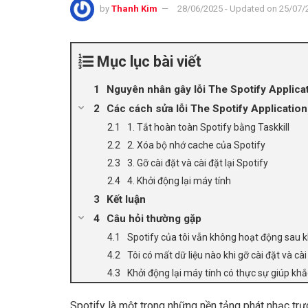
by
Thanh Kim
28/06/2025 - Updated on 25/07/
Mục lục bài viết
Nguyên nhân gây lỗi The Spotify Applica
Các cách sửa lỗi The Spotify Applicatio
1. Tắt hoàn toàn Spotify bằng Taskkill
2. Xóa bộ nhớ cache của Spotify
3. Gỡ cài đặt và cài đặt lại Spotify
4. Khởi động lại máy tính
Kết luận
Câu hỏi thường gặp
Spotify của tôi vẫn không hoạt động sau k
Tôi có mất dữ liệu nào khi gỡ cài đặt và cài
Khởi động lại máy tính có thực sự giúp kh
Spotify là một trong những nền tảng phát nhạc trự