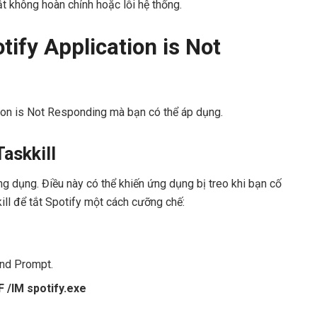
ật không hoàn chỉnh hoặc lỗi hệ thống.
tify Application is Not
tion is Not Responding mà bạn có thể áp dụng.
Taskkill
g dụng. Điều này có thể khiến ứng dụng bị treo khi bạn cố
kill để tắt Spotify một cách cưỡng chế:
and Prompt.
/F /IM spotify.exe