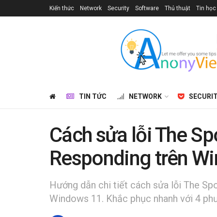
Kiến thức
Network
Security
Software
Thủ thuật
Tin học
TIN TỨC
NETWORK
SECURI
Cách sửa lỗi The Spo
Responding trên W
Hướng dẫn chi tiết cách sửa lỗi The Spo
Windows 11. Khắc phục nhanh với 4 phư