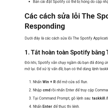
Bản cài đặt Spotify có thể bị hỏng do cập nh
Các cách sửa lỗi The Spo
Responding
Dưới đây là các cách sửa lỗi The Spotify Applica
1. Tắt hoàn toàn Spotify bằng 
Đôi khi, Spotify vẫn chạy ngầm dù bạn đã đóng ứn
mở lại. Để xử lý vấn đề, bạn có thể dùng lệnh task
Nhấn
Win + R
để mở cửa sổ Run.
Nhập
cmd
rồi nhấn Enter để truy cập Comm
Tại Command Prompt, gõ lệnh sau:
taskkill 
Nhấn
Enter
để thực thi lệnh.