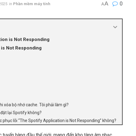
A
0
2025
in
Phần mềm máy tính
A
tion is Not Responding
n is Not Responding
hi xóa bộ nhớ cache. Tôi phải làm gì?
 đặt lại Spotify không?
ắc phục lỗi “The Spotify Application is Not Responding” không?
c tuyến hàng đầu thế giới, mang đến kho tàng âm nhạc,