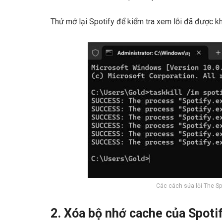
Thử mở lại Spotify để kiểm tra xem lỗi đã được k
Các cách sửa lỗi The Sp
2. Xóa bộ nhớ cache của Spoti