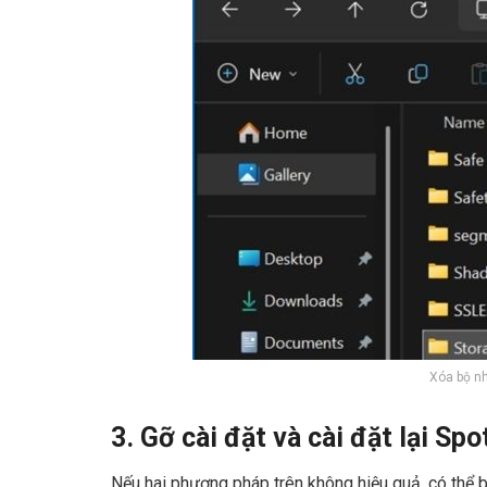
Xóa bộ nh
3. Gỡ cài đặt và cài đặt lại Spo
Nếu hai phương pháp trên không hiệu quả, có thể b