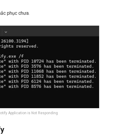
hắc phục chưa.
otify Application is Not Responding
fy