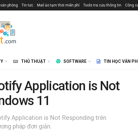
 văn phòng
Tin tức
Mail ảo tạm thời miễn phí
Tools tra cứu thông tin
Công cụ
TY
THỦ THUẬT
SOFTWARE
TIN HỌC VĂN P
tify Application is Not
indows 11
tify Application is Not Responding trên
ơng pháp đơn giản.