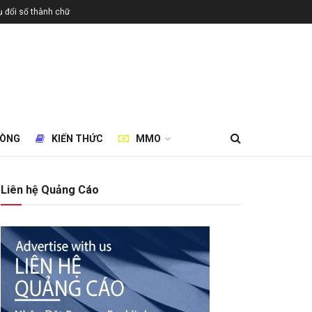
 đổi số thành chữ
HÒNG
KIẾN THỨC
MMO
Liên hệ Quảng Cáo