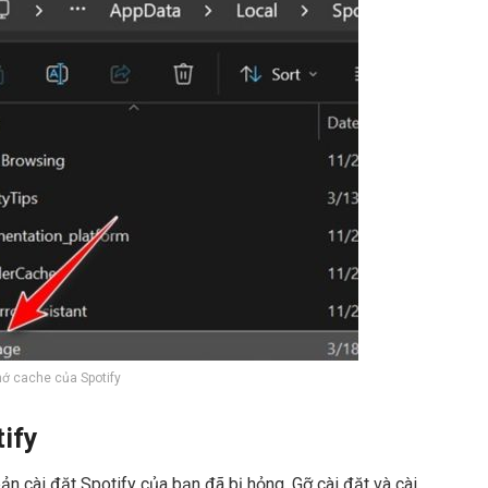
ớ cache của Spotify
tify
ản cài đặt Spotify của bạn đã bị hỏng. Gỡ cài đặt và cài