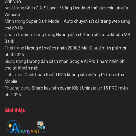
vĩnh viễn
best
trong
Cách DDoS Layer 7 bằng Overload thử sức chịu tải của
Website
Minh
trong
Super Dark Mode – Auto chuyển tất cả trang web sang
chế độ tối
Quach thi diem hang
trong
Hướng dẫn chế ảnh số dư tài khoản MB
Bank
Thái
trong
Hướng dẫn cách nhận 200GB MultCloud miễn phí mới
nhất 2026
hiupc
trong
Hướng dẫn cách nhận Google AI Pro 1 năm miễn phí
cho tài khoản mới
Linh
trong
Cách hoàn thuế TNCN không cần chứng từ trên eTax
Mobile
Phuong
trong
Share key bản quyền IObit Uninstaller 15 PRO miễn
phí 2026
Giới thiệu