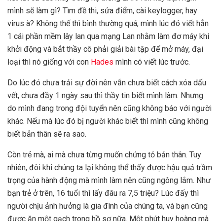
mình sẽ làm gì? Tìm đề thi, sửa điểm, cài keylogger, hay
virus à? Không thế thì bình thường quá, mình lúc đó viết hẳn
1 cái phần mềm lây lan qua mạng Lan nhằm làm đơ máy khi
khởi động và bắt thầy cô phải giải bài tập để mở máy, đại
loại thì nó giống với con
Hades
mình có viết lúc trước.
Do lúc đó chưa trải sự đời nên vẫn chưa biết cách xóa dấu
vết, chưa đầy 1 ngày sau thì thầy tin biết mình làm. Nhưng
do mình đang trong đội tuyển nên cũng không báo với người
khác. Nếu mà lúc đó bị người khác biết thì mình cũng không
biết bản thân sẽ ra sao.
Còn trẻ mà, ai mà chưa từng muốn chứng tỏ bản thân. Tuy
nhiên, đôi khi chúng ta lại không thể thấy được hậu quả trầm
trọng của hành động mà mình làm nên cũng ngông lắm. Như
bạn trẻ ở trên, 16 tuổi thì lấy đâu ra 7,5 triệu? Lúc đấy thì
người chịu ảnh hưởng là gia đình của chúng ta, và bạn cũng
được ăn một gạch trong hồ sơ nữa. Một phút huy hoàng mà