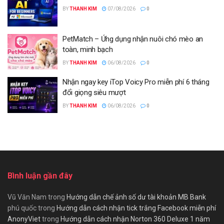
BY
THANH KIM
07/08/2026
0
PetMatch – Ứng dụng nhận nuôi chó mèo an
toàn, minh bạch
BY
THANH KIM
06/08/2026
0
Nhận ngay key iTop Voicy Pro miễn phí 6 tháng
đổi giọng siêu mượt
BY
THANH KIM
06/08/2026
0
Bình luận gần đây
Vũ Văn Nam
trong
Hướng dẫn chế ảnh số dư tài khoản MB Bank
phú quốc
trong
Hướng dẫn cách nhận tick trắng Facebook miễn phí
AnonyViet
trong
Hướng dẫn cách nhận Norton 360 Deluxe 1 năm