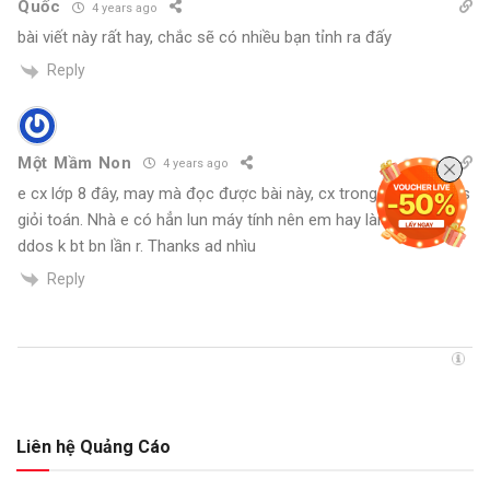
Quốc
4 years ago
bài viết này rất hay, chắc sẽ có nhiều bạn tỉnh ra đấy
Reply
Một Mầm Non
4 years ago
e cx lớp 8 đây, may mà đọc được bài này, cx trong đội tuyển hs
giỏi toán. Nhà e có hẳn lun máy tính nên em hay làm mấy cái
ddos k bt bn lần r. Thanks ad nhìu
Reply
Liên hệ Quảng Cáo