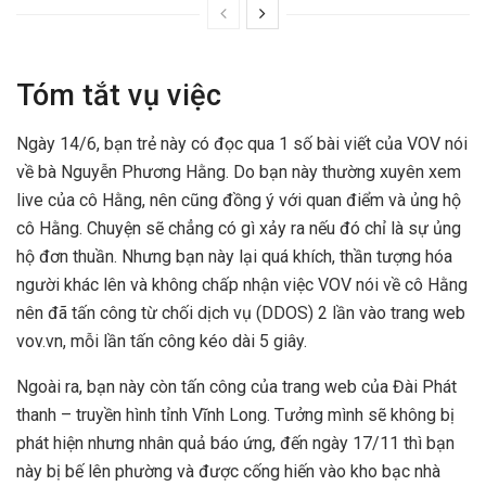
Tóm tắt vụ việc
Ngày 14/6, bạn trẻ này có đọc qua 1 số bài viết của VOV nói
về bà Nguyễn Phương Hằng. Do bạn này thường xuyên xem
live của cô Hằng, nên cũng đồng ý với quan điểm và ủng hộ
cô Hằng. Chuyện sẽ chẳng có gì xảy ra nếu đó chỉ là sự ủng
hộ đơn thuần. Nhưng bạn này lại quá khích, thần tượng hóa
người khác lên và không chấp nhận việc VOV nói về cô Hằng
nên đã tấn công từ chối dịch vụ (DDOS) 2 lần vào trang web
vov.vn, mỗi lần tấn công kéo dài 5 giây.
Ngoài ra, bạn này còn tấn công của trang web của Đài Phát
thanh – truyền hình tỉnh Vĩnh Long. Tưởng mình sẽ không bị
phát hiện nhưng nhân quả báo ứng, đến ngày 17/11 thì bạn
này bị bế lên phường và được cống hiến vào kho bạc nhà