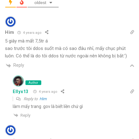
oldest
Him
4 years ago
5 giây mà mất 7,5tr á
sao trước tôi ddos suốt mà có sao đâu nhỉ, mấy chục phút
luôn. Có thể là do tôi ddos từ nước ngoài nên không bị bắt:’)
Reply
Author
Ellyx13
4 years ago
Reply to
Him
làm mấy trang .gov là biết liền chứ gì
Reply