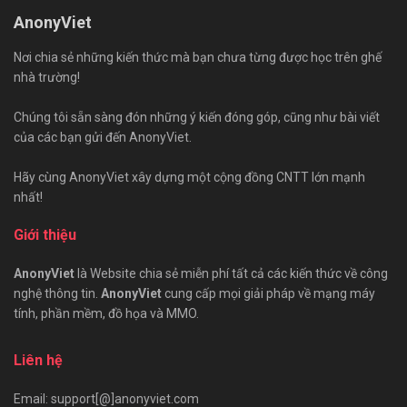
AnonyViet
Nơi chia sẻ những kiến thức mà bạn chưa từng được học trên ghế
nhà trường!
Chúng tôi sẵn sàng đón những ý kiến đóng góp, cũng như bài viết
của các bạn gửi đến AnonyViet.
Hãy cùng AnonyViet xây dựng một cộng đồng CNTT lớn mạnh
nhất!
Giới thiệu
AnonyViet
là Website chia sẻ miễn phí tất cả các kiến thức về công
nghệ thông tin.
AnonyViet
cung cấp mọi giải pháp về mạng máy
tính, phần mềm, đồ họa và MMO.
Liên hệ
Email: support[@]anonyviet.com