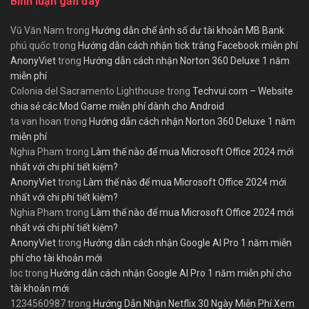
Bình luận gần đây
Vũ Văn Nam
trong
Hướng dẫn chế ảnh số dư tài khoản MB Bank
phú quốc
trong
Hướng dẫn cách nhận tick trắng Facebook miễn phí
AnonyViet
trong
Hướng dẫn cách nhận Norton 360 Deluxe 1 năm
miễn phí
Colonia del Sacramento Lighthouse
trong
Techvui.com – Website
chia sẻ các Mod Game miễn phí dành cho Android
ta van hoan
trong
Hướng dẫn cách nhận Norton 360 Deluxe 1 năm
miễn phí
Nghia Pham
trong
Làm thế nào để mua Microsoft Office 2024 mới
nhất với chi phí tiết kiệm?
AnonyViet
trong
Làm thế nào để mua Microsoft Office 2024 mới
nhất với chi phí tiết kiệm?
Nghia Pham
trong
Làm thế nào để mua Microsoft Office 2024 mới
nhất với chi phí tiết kiệm?
AnonyViet
trong
Hướng dẫn cách nhận Google AI Pro 1 năm miễn
phí cho tài khoản mới
loc
trong
Hướng dẫn cách nhận Google AI Pro 1 năm miễn phí cho
tài khoản mới
1234560987
trong
Hướng Dẫn Nhận Netflix 30 Ngày Miễn Phí Xem