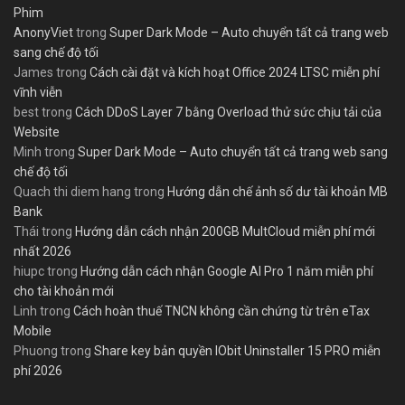
Phim
AnonyViet
trong
Super Dark Mode – Auto chuyển tất cả trang web
sang chế độ tối
James
trong
Cách cài đặt và kích hoạt Office 2024 LTSC miễn phí
vĩnh viễn
best
trong
Cách DDoS Layer 7 bằng Overload thử sức chịu tải của
Website
Minh
trong
Super Dark Mode – Auto chuyển tất cả trang web sang
chế độ tối
Quach thi diem hang
trong
Hướng dẫn chế ảnh số dư tài khoản MB
Bank
Thái
trong
Hướng dẫn cách nhận 200GB MultCloud miễn phí mới
nhất 2026
hiupc
trong
Hướng dẫn cách nhận Google AI Pro 1 năm miễn phí
cho tài khoản mới
Linh
trong
Cách hoàn thuế TNCN không cần chứng từ trên eTax
Mobile
Phuong
trong
Share key bản quyền IObit Uninstaller 15 PRO miễn
phí 2026