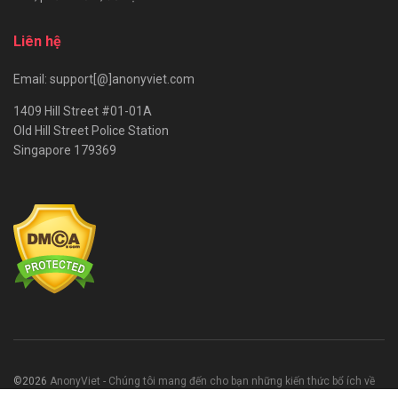
Liên hệ
Email: support[@]anonyviet.com
1409 Hill Street #01-01A
Old Hill Street Police Station
Singapore 179369
©2026
AnonyViet - Chúng tôi mang đến cho bạn những kiến thức bổ ích về