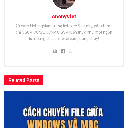
AnonyViet
20 năm kinh nghiệm trong lĩnh vực Security, các chứng
chỉ:OSCP, CCNA, CCNP, CISSP. Kiến thức như một ngọn
lửa, càng chia sẽ nó sẽ càng bùng cháy!
Related
Posts