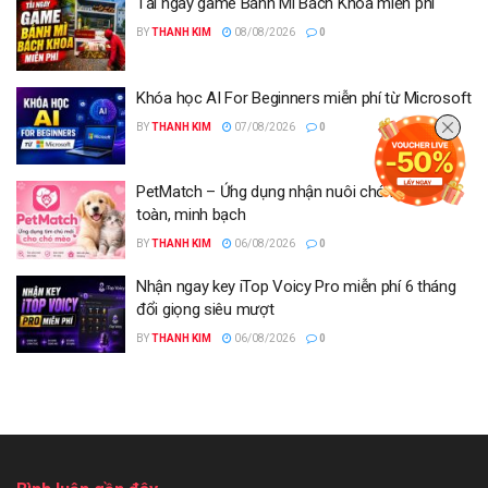
Tải ngay game Bánh Mì Bách Khoa miễn phí
BY
THANH KIM
08/08/2026
0
Khóa học AI For Beginners miễn phí từ Microsoft
BY
THANH KIM
07/08/2026
0
PetMatch – Ứng dụng nhận nuôi chó mèo an
toàn, minh bạch
BY
THANH KIM
06/08/2026
0
Nhận ngay key iTop Voicy Pro miễn phí 6 tháng
đổi giọng siêu mượt
BY
THANH KIM
06/08/2026
0