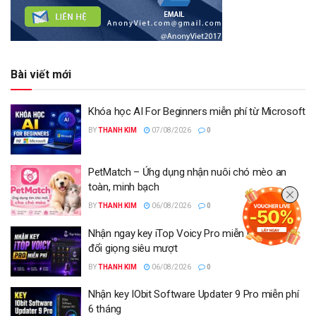
Bài viết mới
Khóa học AI For Beginners miễn phí từ Microsoft
BY
THANH KIM
07/08/2026
0
PetMatch – Ứng dụng nhận nuôi chó mèo an
toàn, minh bạch
BY
THANH KIM
06/08/2026
0
Nhận ngay key iTop Voicy Pro miễn phí 6 tháng
đổi giọng siêu mượt
BY
THANH KIM
06/08/2026
0
Nhận key IObit Software Updater 9 Pro miễn phí
6 tháng