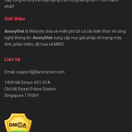
nhất!
Giới thiệu
AnonyViet
là Website chia sẻ miễn phí tất cả các kiến thức về công
nghệ thông tin.
AnonyViet
cung cấp mọi giải pháp về mạng máy
tính, phần mềm, đồ họa và MMO.
Liên hệ
Email: support[@]anonyviet.com
1409 Hill Street #01-01A
Old Hill Street Police Station
Singapore 179369