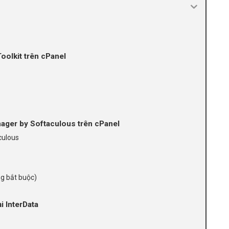
olkit trên cPanel
ger by Softaculous trên cPanel
culous
ng bắt buộc)
i InterData