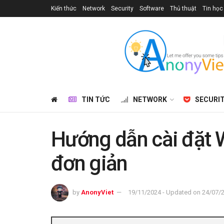
Kiến thức
Network
Security
Software
Thủ thuật
Tin học
TIN TỨC
NETWORK
SECURI
Hướng dẫn cài đặt 
đơn giản
by
AnonyViet
19/11/2024 - Updated on 24/07/