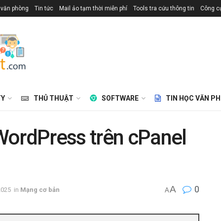
 văn phòng
Tin tức
Mail ảo tạm thời miễn phí
Tools tra cứu thông tin
Công cụ
TY
THỦ THUẬT
SOFTWARE
TIN HỌC VĂN P
WordPress trên cPanel
A
0
2025
in
Mạng cơ bản
A