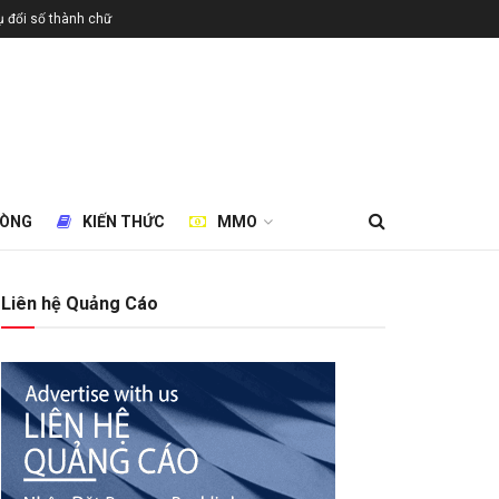
 đổi số thành chữ
HÒNG
KIẾN THỨC
MMO
Liên hệ Quảng Cáo