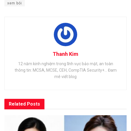
xem bói
Thanh Kim
12 năm kinh nghiệm trong lĩnh vực bảo mật, an toàn
thông tin: MCSA, MCSE, CEH, CompTIA Security+... Đam
mê viết blog
Related
Posts