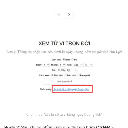
Chọn mục “Lấy lá số tử vi bằng ngày Dương lịch”
Bước 2:
Sau khi có phần luận giải thì bạn bấm
Ctrl+P
>