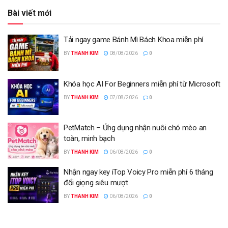
Bài viết mới
Tải ngay game Bánh Mì Bách Khoa miễn phí
BY
THANH KIM
08/08/2026
0
Khóa học AI For Beginners miễn phí từ Microsoft
BY
THANH KIM
07/08/2026
0
PetMatch – Ứng dụng nhận nuôi chó mèo an
toàn, minh bạch
BY
THANH KIM
06/08/2026
0
Nhận ngay key iTop Voicy Pro miễn phí 6 tháng
đổi giọng siêu mượt
BY
THANH KIM
06/08/2026
0