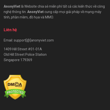
AnonyViet
là Website chia sẻ miễn phí tất cả các kiến thức về công
nghệ thông tin.
AnonyViet
cung cấp mọi giải pháp về mạng máy
tính, phần mềm, đồ họa và MMO.
Liên hệ
Email: support[@]anonyviet.com
1409 Hill Street #01-01A
Old Hill Street Police Station
Singapore 179369