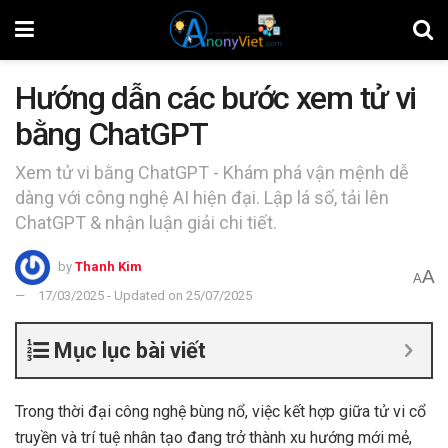
Hướng dẫn các bước xem tử vi
bằng ChatGPT
Xem tử vi bằng ChatGPT - Khám phá vận mệnh dễ
dàng với công nghệ AI hiện đại. Lập lá số, tải lên
ChatGPT & nhận luận giải chi tiết.
by
Thanh Kim
A
A
17/03/2025 - Updated on 25/07/2025
Mục lục bài viết
Trong thời đại công nghệ bùng nổ, việc kết hợp giữa tử vi cổ
truyền và trí tuệ nhân tạo đang trở thành xu hướng mới mẻ,