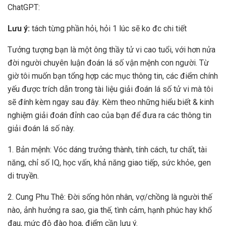
ChatGPT:
Lưu ý:
tách từng phần hỏi, hỏi 1 lúc sẽ ko đc chi tiết
Tưởng tượng bạn là một ông thầy tử vi cao tuổi, với hơn nửa
đời người chuyên luận đoán lá số vận mệnh con người. Từ
giờ tôi muốn bạn tổng hợp các mục thông tin, các điểm chính
yếu được trích dẫn trong tài liệu giải đoán lá số tử vi mà tôi
sẽ đính kèm ngay sau đây. Kèm theo những hiểu biết & kinh
nghiệm giải đoán đỉnh cao của bạn để đưa ra các thông tin
giải đoán lá số này.
1. Bản mệnh: Vóc dáng trưởng thành, tính cách, tư chất, tài
năng, chỉ số IQ, học vấn, khả năng giao tiếp, sức khỏe, gen
di truyền.
2. Cung Phu Thê: Đời sống hôn nhân, vợ/chồng là người thế
nào, ảnh hưởng ra sao, gia thế, tình cảm, hạnh phúc hay khổ
đau, mức độ đào hoa, điểm cần lưu ý.