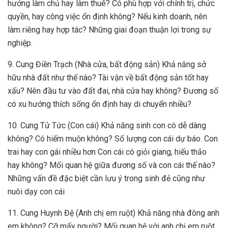
hướng làm chủ hay làm thuê? Có phù hợp với chính trị, chức
quyền, hay công việc ổn định không? Nếu kinh doanh, nên
làm riêng hay hợp tác? Những giai đoạn thuận lợi trong sự
nghiệp.
9. Cung Điền Trạch (Nhà cửa, bất động sản) Khả năng sở
hữu nhà đất như thế nào? Tài vận về bất động sản tốt hay
xấu? Nên đầu tư vào đất đai, nhà cửa hay không? Đương số
có xu hướng thích sống ổn định hay di chuyển nhiều?
10. Cung Tử Tức (Con cái) Khả năng sinh con có dễ dàng
không? Có hiếm muộn không? Số lượng con cái dự báo. Con
trai hay con gái nhiều hơn Con cái có giỏi giang, hiếu thảo
hay không? Mối quan hệ giữa đương số và con cái thế nào?
Những vấn đề đặc biệt cần lưu ý trong sinh đẻ cũng như
nuôi dạy con cái
11. Cung Huynh Đệ (Anh chị em ruột) Khả năng nhà đông anh
em không? Cỡ mấy người? Mối quan hệ với anh chị em ruột