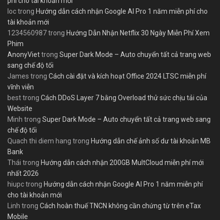
phí cho tài khoản mới
loc
trong
Hướng dẫn cách nhận Google AI Pro 1 năm miễn phí cho
tài khoản mới
1234560987
trong
Hướng Dẫn Nhận Netflix 30 Ngày Miễn Phí Xem
Phim
AnonyViet
trong
Super Dark Mode – Auto chuyển tất cả trang web
sang chế độ tối
James
trong
Cách cài đặt và kích hoạt Office 2024 LTSC miễn phí
vĩnh viễn
best
trong
Cách DDoS Layer 7 bằng Overload thử sức chịu tải của
Website
Minh
trong
Super Dark Mode – Auto chuyển tất cả trang web sang
chế độ tối
Quach thi diem hang
trong
Hướng dẫn chế ảnh số dư tài khoản MB
Bank
Thái
trong
Hướng dẫn cách nhận 200GB MultCloud miễn phí mới
nhất 2026
hiupc
trong
Hướng dẫn cách nhận Google AI Pro 1 năm miễn phí
cho tài khoản mới
Linh
trong
Cách hoàn thuế TNCN không cần chứng từ trên eTax
Mobile