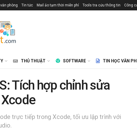
 văn phòng
Tin tức
Mail ảo tạm thời miễn phí
Tools tra cứu thông tin
Công cụ
TY
THỦ THUẬT
SOFTWARE
TIN HỌC VĂN P
: Tích hợp chỉnh sửa
g Xcode
e trực tiếp trong Xcode, tối ưu lập trình với
udio.