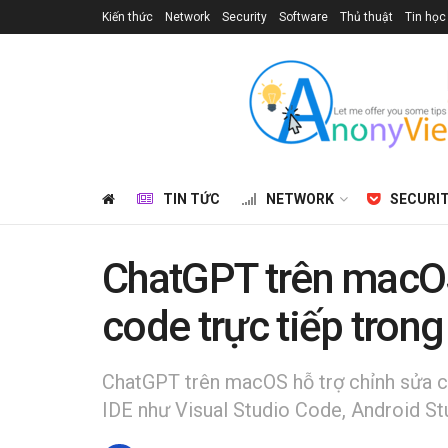
Kiến thức
Network
Security
Software
Thủ thuật
Tin học
TIN TỨC
NETWORK
SECURI
ChatGPT trên macOS
code trực tiếp tron
ChatGPT trên macOS hỗ trợ chỉnh sửa cod
IDE như Visual Studio Code, Android St