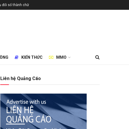
 đổi số thành chữ
HÒNG
KIẾN THỨC
MMO
Liên hệ Quảng Cáo