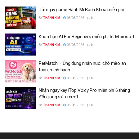
Tải ngay game Bánh Mì Bách Khoa miễn phí
BY
THANH KIM
08/08/2026
0
Khóa học AI For Beginners miễn phí từ Microsoft
BY
THANH KIM
07/08/2026
0
PetMatch – Ứng dụng nhận nuôi chó mèo an
toàn, minh bạch
BY
THANH KIM
06/08/2026
0
Nhận ngay key iTop Voicy Pro miễn phí 6 tháng
đổi giọng siêu mượt
BY
THANH KIM
06/08/2026
0