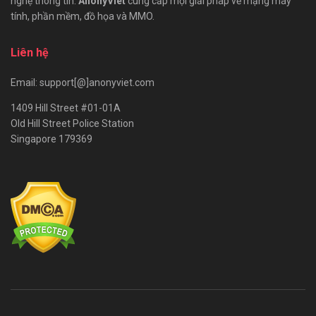
nghệ thông tin.
AnonyViet
cung cấp mọi giải pháp về mạng máy
tính, phần mềm, đồ họa và MMO.
Liên hệ
Email: support[@]anonyviet.com
1409 Hill Street #01-01A
Old Hill Street Police Station
Singapore 179369