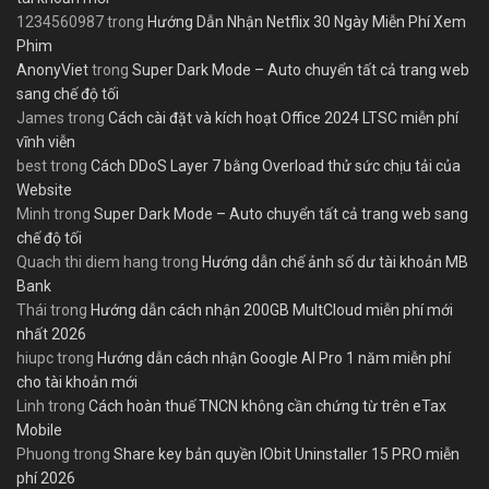
1234560987
trong
Hướng Dẫn Nhận Netflix 30 Ngày Miễn Phí Xem
Phim
AnonyViet
trong
Super Dark Mode – Auto chuyển tất cả trang web
sang chế độ tối
James
trong
Cách cài đặt và kích hoạt Office 2024 LTSC miễn phí
vĩnh viễn
best
trong
Cách DDoS Layer 7 bằng Overload thử sức chịu tải của
Website
Minh
trong
Super Dark Mode – Auto chuyển tất cả trang web sang
chế độ tối
Quach thi diem hang
trong
Hướng dẫn chế ảnh số dư tài khoản MB
Bank
Thái
trong
Hướng dẫn cách nhận 200GB MultCloud miễn phí mới
nhất 2026
hiupc
trong
Hướng dẫn cách nhận Google AI Pro 1 năm miễn phí
cho tài khoản mới
Linh
trong
Cách hoàn thuế TNCN không cần chứng từ trên eTax
Mobile
Phuong
trong
Share key bản quyền IObit Uninstaller 15 PRO miễn
phí 2026