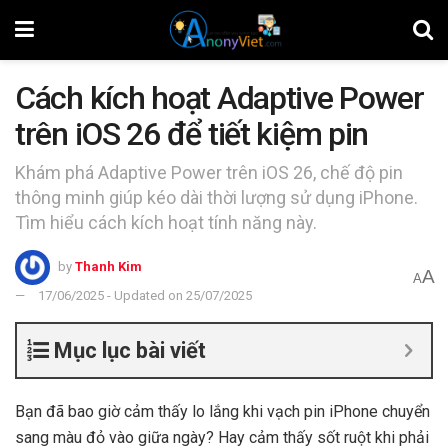
Cách kích hoạt Adaptive Power
trên iOS 26 để tiết kiệm pin
Khám phá Adaptive Power trên iOS 26, chế độ pin
thông minh giúp kéo dài thời lượng sử dụng iPhone.
Tìm hiểu cách kích hoạt tính năng này.
by
Thanh Kim
A
A
17/06/2025 - Updated on 25/07/2025
Mục lục bài viết
Bạn đã bao giờ cảm thấy lo lắng khi vạch pin iPhone chuyển
sang màu đỏ vào giữa ngày? Hay cảm thấy sốt ruột khi phải