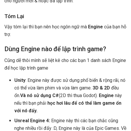
cho người mới & hoặc đã lập trình.
Tóm Lại
Vậy tóm lại thì bạn nên học ngôn ngữ mà
Engine
của bạn hỗ
trợ.
Dùng Engine nào để lập trình game?
Cũng dễ thôi mình sẽ liệt kê cho các bạn 1 danh sách Engine
để học lập trình game
Unity
: Engine này được sử dụng phổ biến & rộng rãi, nó
có thể vừa làm phim và vừa làm game.
3D & 2D
đều
ổn.
Và nó sử dụng C#
(2D thì thua Godot).
Engine
này
nếu thì bạn phải
học hơi lâu để có thể làm game ổn
với nó đấy.
Unreal Engine 4:
Engine này thì các bạn chắc cũng
nghe nhiều rồi đấy :D, Engine này là của Epic Games. Về