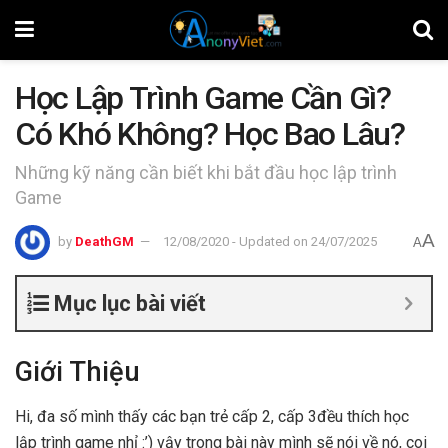
Học Lập Trình Game Cần Gì?
Có Khó Không? Học Bao Lâu?
Những kỹ năng cần biết khi bắt đầu học lập trình
Game
A
by
DeathGM
12/08/2020 - Updated on 24/07/2025
A
Mục lục bài viết
Giới Thiệu
Hi, đa số mình thấy các bạn trẻ cấp 2, cấp 3đều thích học
lập trình game nhỉ :’) vậy trong bài này mình sẽ nói về nó, coi