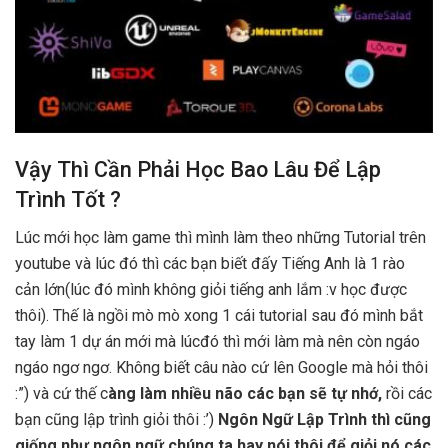
Vậy Thì Cần Phải Học Bao Lâu Để Lập
Trình Tốt ?
Lúc mới học làm game thì mình làm theo những Tutorial trên
youtube và lúc đó thì các bạn biết đấy Tiếng Anh là 1 rào
cản lớn(lúc đó mình không giỏi tiếng anh lắm :v học được
thôi). Thế là ngồi mò mò xong 1 cái tutorial sau đó mình bắt
tay làm 1 dự án mới mà lúcđó thì mới làm mà nên còn ngáo
ngáo ngơ ngơ. Không biết câu nào cứ lên Google mà hỏi thôi
:”) và cứ thế c
àng làm nhiều não các bạn sẽ tự nhớ,
rồi các
bạn cũng lập trình giỏi thôi :’)
Ngôn Ngữ Lập Trình thì cũng
giống như ngôn ngữ chúng ta hay nói thôi để giỏi nó các