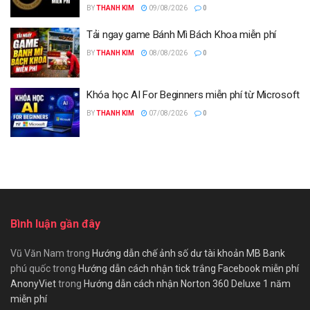
BY
THANH KIM
09/08/2026
0
Tải ngay game Bánh Mì Bách Khoa miễn phí
BY
THANH KIM
08/08/2026
0
Khóa học AI For Beginners miễn phí từ Microsoft
BY
THANH KIM
07/08/2026
0
Bình luận gần đây
Vũ Văn Nam
trong
Hướng dẫn chế ảnh số dư tài khoản MB Bank
phú quốc
trong
Hướng dẫn cách nhận tick trắng Facebook miễn phí
AnonyViet
trong
Hướng dẫn cách nhận Norton 360 Deluxe 1 năm
miễn phí