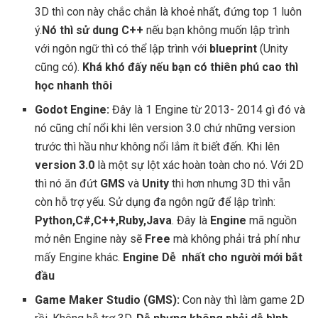
3D thì con này chắc chắn là khoẻ nhất, đứng top 1 luôn
ý.
Nó thì sử dung C++
nếu bạn không muốn lập trình
với ngôn ngữ thì có thể lập trình với
blueprint
(Unity
cũng có).
Khá khó đấy nếu bạn có thiên phú cao thì
học nhanh thôi
Godot Engine:
Đây là 1 Engine từ 2013- 2014 gì đó và
nó cũng chỉ nổi khi lên version 3.0 chứ những version
trước thì hầu như không nổi lắm ít biết đến. Khi lên
version 3.0
là một sự lột xác hoàn toàn cho nó. Với 2D
thì nó ăn đứt
GMS
và
Unity
thì hơn nhưng 3D thì vẫn
còn hỗ trợ yếu. Sử dụng đa ngôn ngữ để lập trình:
Python,C#,C++,Ruby,Java
. Đây là
Engine
mã nguồn
mở nên Engine này sẽ
Free
mà không phải trả phí như
mấy Engine khác.
Engine Dễ nhất cho người mới bắt
đầu
Game Maker Studio (GMS):
Con này thì làm game 2D