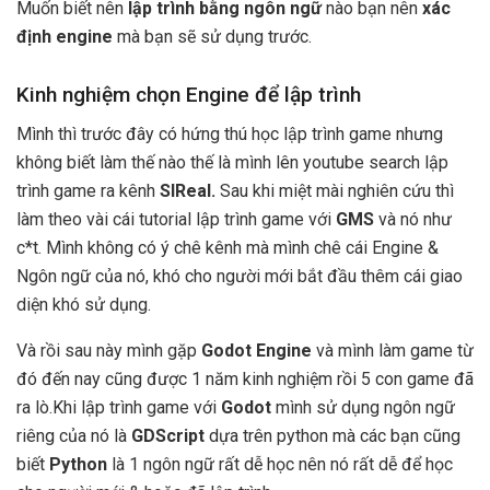
Muốn biết nên
lập trình bằng ngôn ngữ
nào bạn nên
xác
định
engine
mà bạn sẽ sử dụng trước.
Kinh nghiệm chọn Engine để lập trình
Mình thì trước đây có hứng thú học lập trình game nhưng
không biết làm thế nào thế là mình lên youtube search lập
trình game ra kênh
SIReal.
Sau khi miệt mài nghiên cứu thì
làm theo vài cái tutorial lập trình game với
GMS
và nó như
c*t. Mình không có ý chê kênh mà mình chê cái Engine &
Ngôn ngữ của nó, khó cho người mới bắt đầu thêm cái giao
diện khó sử dụng.
Và rồi sau này mình gặp
Godot Engine
và mình làm game từ
đó đến nay cũng được 1 năm kinh nghiệm rồi 5 con game đã
ra lò.Khi lập trình game với
Godot
mình sử dụng ngôn ngữ
riêng của nó là
GDScript
dựa trên python mà các bạn cũng
biết
Python
là 1 ngôn ngữ rất dễ học nên nó rất dễ để học