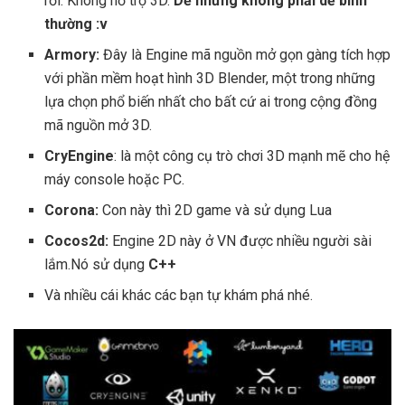
rồi. Không hỗ trợ 3D.
Dễ nhưng không phải dễ bình
thường :v
Armory:
Đây là Engine mã nguồn mở gọn gàng tích hợp
với phần mềm hoạt hình 3D Blender, một trong những
lựa chọn phổ biến nhất cho bất cứ ai trong cộng đồng
mã nguồn mở 3D.
CryEngine
: là một công cụ trò chơi 3D mạnh mẽ cho hệ
máy console hoặc PC.
Corona:
Con này thì 2D game và sử dụng Lua
Cocos2d:
Engine 2D này ở VN được nhiều người sài
lắm.Nó sử dụng
C++
Và nhiều cái khác các bạn tự khám phá nhé.