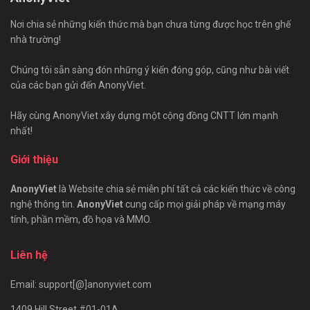
Nơi chia sẻ những kiến thức mà bạn chưa từng được học trên ghế
nhà trường!
Chúng tôi sẵn sàng đón những ý kiến đóng góp, cũng như bài viết
của các bạn gửi đến AnonyViet.
Hãy cùng AnonyViet xây dựng một cộng đồng CNTT lớn mạnh
nhất!
Giới thiệu
AnonyViet
là Website chia sẻ miễn phí tất cả các kiến thức về công
nghệ thông tin.
AnonyViet
cung cấp mọi giải pháp về mạng máy
tính, phần mềm, đồ họa và MMO.
Liên hệ
Email: support[@]anonyviet.com
1409 Hill Street #01-01A