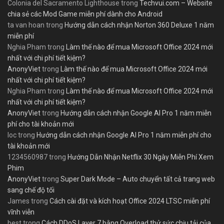
Colonia del Sacramento Lighthouse
trong
Techvui.com – Website
chia sẻ các Mod Game miễn phí dành cho Android
ta van hoan
trong
Hướng dẫn cách nhận Norton 360 Deluxe 1 năm
miễn phí
Nghia Pham
trong
Làm thế nào để mua Microsoft Office 2024 mới
nhất với chi phí tiết kiệm?
AnonyViet
trong
Làm thế nào để mua Microsoft Office 2024 mới
nhất với chi phí tiết kiệm?
Nghia Pham
trong
Làm thế nào để mua Microsoft Office 2024 mới
nhất với chi phí tiết kiệm?
AnonyViet
trong
Hướng dẫn cách nhận Google AI Pro 1 năm miễn
phí cho tài khoản mới
loc
trong
Hướng dẫn cách nhận Google AI Pro 1 năm miễn phí cho
tài khoản mới
1234560987
trong
Hướng Dẫn Nhận Netflix 30 Ngày Miễn Phí Xem
Phim
AnonyViet
trong
Super Dark Mode – Auto chuyển tất cả trang web
sang chế độ tối
James
trong
Cách cài đặt và kích hoạt Office 2024 LTSC miễn phí
vĩnh viễn
best
trong
Cách DDoS Layer 7 bằng Overload thử sức chịu tải của