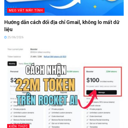
MẸO VẶT MÁY TÍNH
Hướng dẫn cách đổi địa chỉ Gmail, không lo mất dữ
liệu
25/06/2026
KIẾN THỨC