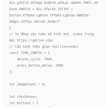
div.g3VIld.V639qd.bvQPzd.oEOLpc.Up8vH.J9Nfi.A9
Uzve.iWO5td > div.XfpsVe.J9fJmf > 
button.VfPpkd-LgbsSe.VfPpkd-LgbsSe-OWXEXe-
k8QpJ.nCP5yc.kHssdc.HvOprf'

}

// Tự động xóa toàn bộ hình ảnh, video trong 
bởi https://gdrive.vip/

// Cấu hình thời gian (milliseconds)

const TIME_CONFIG = {

    delete_cycle: 7000,

    press_button_delay: 2000

};

let imageCount = 0;

let checkboxes;

let buttons = {
