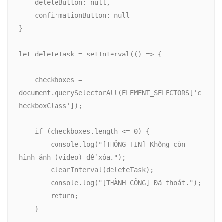
    deleteButton: null,

    confirmationButton: null

}

let deleteTask = setInterval(() => {

    checkboxes = 
document.querySelectorAll(ELEMENT_SELECTORS['c
heckboxClass']);

    if (checkboxes.length <= 0) {

        console.log("[THÔNG TIN] Không còn 
hình ảnh (video) để xóa.");

        clearInterval(deleteTask);

        console.log("[THÀNH CÔNG] Đã thoát.");

        return;

    }
