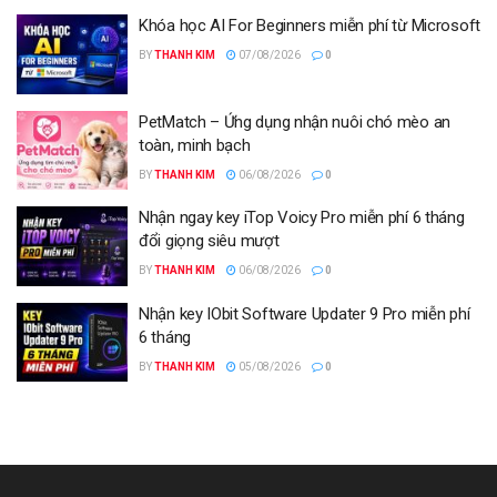
Khóa học AI For Beginners miễn phí từ Microsoft
BY
THANH KIM
07/08/2026
0
PetMatch – Ứng dụng nhận nuôi chó mèo an
toàn, minh bạch
BY
THANH KIM
06/08/2026
0
Nhận ngay key iTop Voicy Pro miễn phí 6 tháng
đổi giọng siêu mượt
BY
THANH KIM
06/08/2026
0
Nhận key IObit Software Updater 9 Pro miễn phí
6 tháng
BY
THANH KIM
05/08/2026
0