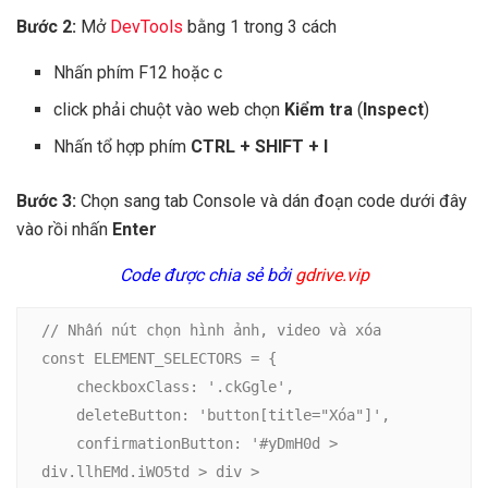
Bước 2:
Mở
DevTools
bằng 1 trong 3 cách
Nhấn phím F12 hoặc c
click phải chuột vào web chọn
Kiểm tra
(
Inspect
)
Nhấn tổ hợp phím
CTRL + SHIFT + I
Bước 3:
Chọn sang tab Console và dán đoạn code dưới đây
vào rồi nhấn
Enter
Code được chia sẻ bởi
gdrive.vip
// Nhấn nút chọn hình ảnh, video và xóa

const ELEMENT_SELECTORS = {

    checkboxClass: '.ckGgle',

    deleteButton: 'button[title="Xóa"]',

    confirmationButton: '#yDmH0d > 
div.llhEMd.iWO5td > div > 