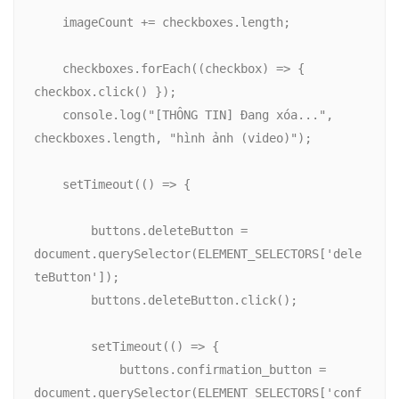
    imageCount += checkboxes.length;

    checkboxes.forEach((checkbox) => { 
checkbox.click() });

    console.log("[THÔNG TIN] Đang xóa...", 
checkboxes.length, "hình ảnh (video)");

    setTimeout(() => {

        buttons.deleteButton = 
document.querySelector(ELEMENT_SELECTORS['dele
teButton']);

        buttons.deleteButton.click();

        setTimeout(() => {

            buttons.confirmation_button = 
document.querySelector(ELEMENT_SELECTORS['conf