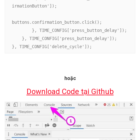
irmationButton']);

buttons.confirmation_button.click();

        }, TIME_CONFIG['press_button_delay']);

    }, TIME_CONFIG['press_button_delay']);

}, TIME_CONFIG['delete_cycle']);
hoặc
Download Code tại Github