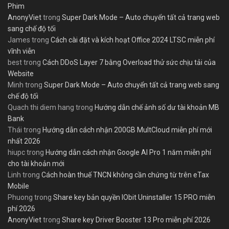
Phim
AnonyViet
trong
Super Dark Mode – Auto chuyển tất cả trang web
sang chế độ tối
James
trong
Cách cài đặt và kích hoạt Office 2024 LTSC miễn phí
vĩnh viễn
best
trong
Cách DDoS Layer 7 bằng Overload thử sức chịu tải của
Website
Minh
trong
Super Dark Mode – Auto chuyển tất cả trang web sang
chế độ tối
Quach thi diem hang
trong
Hướng dẫn chế ảnh số dư tài khoản MB
Bank
Thái
trong
Hướng dẫn cách nhận 200GB MultCloud miễn phí mới
nhất 2026
hiupc
trong
Hướng dẫn cách nhận Google AI Pro 1 năm miễn phí
cho tài khoản mới
Linh
trong
Cách hoàn thuế TNCN không cần chứng từ trên eTax
Mobile
Phuong
trong
Share key bản quyền IObit Uninstaller 15 PRO miễn
phí 2026
AnonyViet
trong
Share key Driver Booster 13 Pro miễn phí 2026