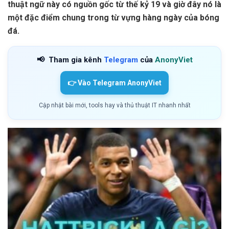
thuật ngữ này có nguồn gốc từ thế kỷ 19 và giờ đây nó là
một đặc điểm chung trong từ vựng hàng ngày của bóng
đá.
📢
Tham gia kênh
Telegram
của
AnonyViet
👉 Vào Telegram AnonyViet
Cập nhật bài mới, tools hay và thủ thuật IT nhanh nhất