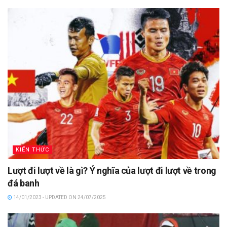
KIẾN THỨC
Lượt đi lượt về là gì? Ý nghĩa của lượt đi lượt về trong
đá banh
14/01/2023 - UPDATED ON 24/07/2025