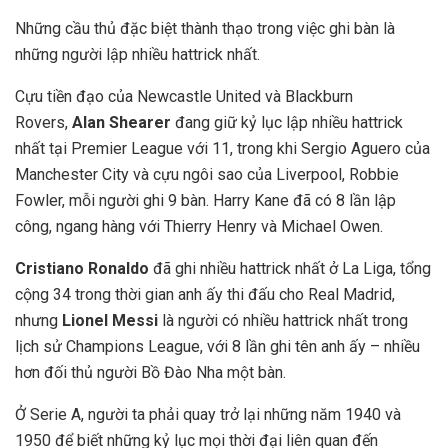
Những cầu thủ đặc biệt thành thạo trong việc ghi bàn là
những người lập nhiều hattrick nhất.
Cựu tiền đạo của Newcastle United và Blackburn
Rovers,
Alan Shearer
đang giữ kỷ lục lập nhiều hattrick
nhất tại Premier League với 11, trong khi Sergio Aguero của
Manchester City và cựu ngôi sao của Liverpool, Robbie
Fowler, mỗi người ghi 9 bàn. Harry Kane đã có 8 lần lập
công, ngang hàng với Thierry Henry và Michael Owen.
Cristiano Ronaldo
đã ghi nhiều hattrick nhất ở La Liga, tổng
cộng 34 trong thời gian anh ấy thi đấu cho Real Madrid,
nhưng
Lionel Messi
là người có nhiều hattrick nhất trong
lịch sử Champions League, với 8 lần ghi tên anh ấy – nhiều
hơn đối thủ người Bồ Đào Nha một bàn.
Ở Serie A, người ta phải quay trở lại những năm 1940 và
1950 để biết những kỷ lục mọi thời đại liên quan đến