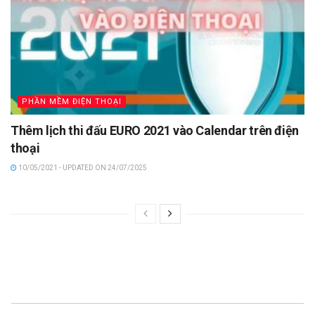
PHẦN MỀM ĐIỆN THOẠI
Thêm lịch thi đấu EURO 2021 vào Calendar trên điện
thoại
10/05/2021 - UPDATED ON 24/07/2025