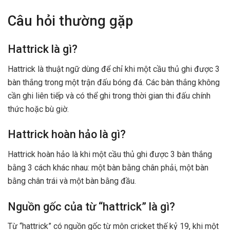
Câu hỏi thường gặp
Hattrick là gì?
Hattrick là thuật ngữ dùng để chỉ khi một cầu thủ ghi được 3
bàn thắng trong một trận đấu bóng đá. Các bàn thắng không
cần ghi liên tiếp và có thể ghi trong thời gian thi đấu chính
thức hoặc bù giờ.
Hattrick hoàn hảo là gì?
Hattrick hoàn hảo là khi một cầu thủ ghi được 3 bàn thắng
bằng 3 cách khác nhau: một bàn bằng chân phải, một bàn
bằng chân trái và một bàn bằng đầu.
Nguồn gốc của từ “hattrick” là gì?
Từ “hattrick” có nguồn gốc từ môn cricket thế kỷ 19, khi một