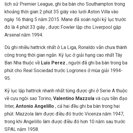
lịch sử Premier League, ghi ba bàn cho Southampton trong
khoảng thời gian 2 phút 35 giây vào lưới Aston Villa vào
ngày 16 tháng 5 năm 2015. Mane đã soán ngôi kỷ lục trước
đó là 4 phút 33 giây , được Fowler lập cho Liverpool gặp
Arsenal năm 1994.
Dù ghi nhiều hattrick nhất ở La Liga, Ronaldo vẫn chưa thành
công trong thời gian ngắn. Kỷ lục ở giải hạng cao nhất Tây
Ban Nha thuộc về
Luis Perez
, người đã ghi ba bàn trong ba
phút cho Real Sociedad trước Logrones ở mùa giải 1994-
95.
Kỷ lục lập hattrick nhanh nhất từng được ghi ở Serie A thuộc
về cựu ngôi sao Torino,
Valentino Mazzola
và cựu tiền đạo
Inter,
Antonio Angelillo
, cả hai đều ghi ba bàn trong hai
phút. Mazzola làm được điều đó trước Vicenza năm 1947,
trong khi Angelillo làm được điều đó hơn 10 năm sau trước
SPAL năm 1958.