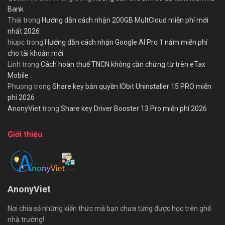
Bank
Thái
trong
Hướng dẫn cách nhận 200GB MultCloud miễn phí mới
nhất 2026
hiupc
trong
Hướng dẫn cách nhận Google AI Pro 1 năm miễn phí
cho tài khoản mới
Linh
trong
Cách hoàn thuế TNCN không cần chứng từ trên eTax
Mobile
Phuong
trong
Share key bản quyền IObit Uninstaller 15 PRO miễn
phí 2026
AnonyViet
trong
Share key Driver Booster 13 Pro miễn phí 2026
Giới thiệu
AnonyViet
Nơi chia sẻ những kiến thức mà bạn chưa từng được học trên ghế
nhà trường!