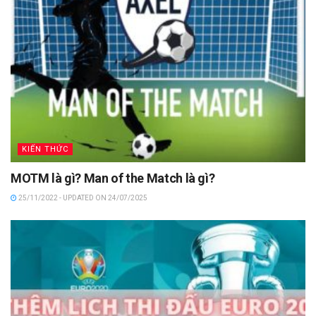
KIẾN THỨC
MOTM là gì? Man of the Match là gì?
25/11/2022 - UPDATED ON 24/07/2025