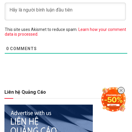
This site uses Akismet to reduce spam.
Learn how your comment
data is processed.
0
COMMENTS
Liên hệ Quảng Cáo