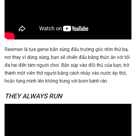
Rawmen là tựa game bắn súng đấu trường góc nhìn thứ ba,
nơi thay vì dùng súng, bạn sẽ chiến đấu bằng thức ăn với tối
đa hai đến tám người chơi. Bắn súp vào đối thủ của bạn, trở
thành một viên thịt người bằng cách nhảy vào nước ép thịt,
hoặc tung mình lên không trung với bom bánh rán.
THEY ALWAYS RUN