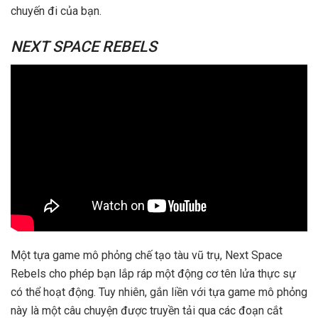
chuyến đi của bạn.
NEXT SPACE REBELS
Một tựa game mô phỏng chế tạo tàu vũ trụ, Next Space
Rebels cho phép bạn lắp ráp một động cơ tên lửa thực sự
có thể hoạt động. Tuy nhiên, gắn liền với tựa game mô phỏng
này là một câu chuyện được truyền tải qua các đoạn cắt