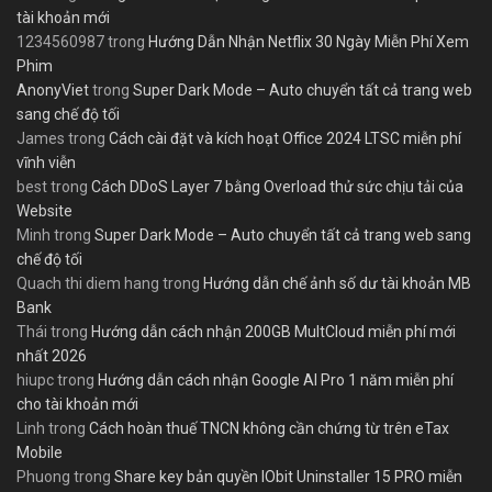
tài khoản mới
1234560987
trong
Hướng Dẫn Nhận Netflix 30 Ngày Miễn Phí Xem
Phim
AnonyViet
trong
Super Dark Mode – Auto chuyển tất cả trang web
sang chế độ tối
James
trong
Cách cài đặt và kích hoạt Office 2024 LTSC miễn phí
vĩnh viễn
best
trong
Cách DDoS Layer 7 bằng Overload thử sức chịu tải của
Website
Minh
trong
Super Dark Mode – Auto chuyển tất cả trang web sang
chế độ tối
Quach thi diem hang
trong
Hướng dẫn chế ảnh số dư tài khoản MB
Bank
Thái
trong
Hướng dẫn cách nhận 200GB MultCloud miễn phí mới
nhất 2026
hiupc
trong
Hướng dẫn cách nhận Google AI Pro 1 năm miễn phí
cho tài khoản mới
Linh
trong
Cách hoàn thuế TNCN không cần chứng từ trên eTax
Mobile
Phuong
trong
Share key bản quyền IObit Uninstaller 15 PRO miễn