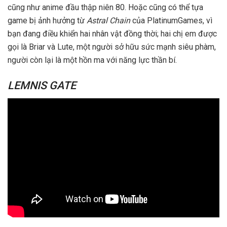
cũng như anime đầu thập niên 80. Hoặc cũng có thể tựa
game bị ảnh hưởng từ
Astral Chain
của PlatinumGames, vì
bạn đang điều khiển hai nhân vật đồng thời; hai chị em được
gọi là Briar và Lute, một người sở hữu sức mạnh siêu phàm,
người còn lại là một hồn ma với năng lực thần bí.
LEMNIS GATE