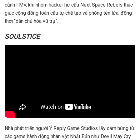
cảnh FMV, khi nhóm hacker hư cấu Next Space Rebels thúc
giục cộng đồng toàn cầu tự chế tạo và phóng tên lửa, đồng
thời “dân chủ hóa vũ trụ”.
SOULSTICE
Nhà phát triển người Ý Reply Game Studios lấy cảm hứng từ
các game hành động nhân vật Nhật Bản như Devil May Cry,