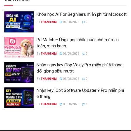
Khóa học AI For Beginners miễn phí từ Microsoft
BY
THANH KIM
07/08/2026
0
PetMatch – Ứng dụng nhận nuôi chó mèo an
toàn, minh bạch
BY
THANH KIM
06/08/2026
0
Nhận ngay key iTop Voicy Pro miễn phí 6 tháng
đổi giọng siêu mượt
BY
THANH KIM
06/08/2026
0
Nhận key IObit Software Updater 9 Pro miễn phí
6 tháng
BY
THANH KIM
05/08/2026
0