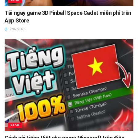
GAME
Tải ngay game 3D Pinball Space Cadet miễn phí trên
App Store
12/07/2026
GAME
Cách cài tiếng Việt cho game Minecraft trên điện