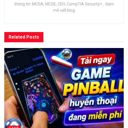
thông tin: MCSA, MCSE, CEH, CompTIA Security+... Đam
mê viết blog
Related
Posts