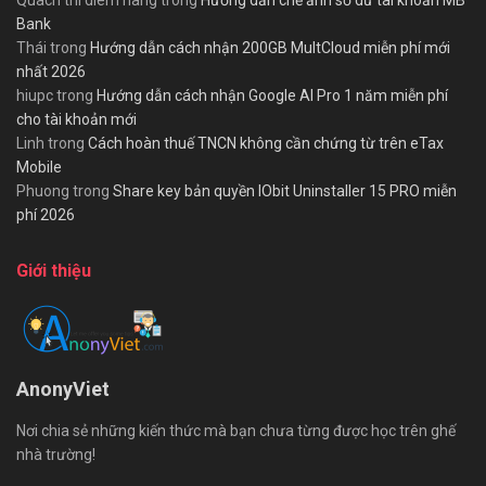
Quach thi diem hang
trong
Hướng dẫn chế ảnh số dư tài khoản MB
Bank
Thái
trong
Hướng dẫn cách nhận 200GB MultCloud miễn phí mới
nhất 2026
hiupc
trong
Hướng dẫn cách nhận Google AI Pro 1 năm miễn phí
cho tài khoản mới
Linh
trong
Cách hoàn thuế TNCN không cần chứng từ trên eTax
Mobile
Phuong
trong
Share key bản quyền IObit Uninstaller 15 PRO miễn
phí 2026
Giới thiệu
AnonyViet
Nơi chia sẻ những kiến thức mà bạn chưa từng được học trên ghế
nhà trường!