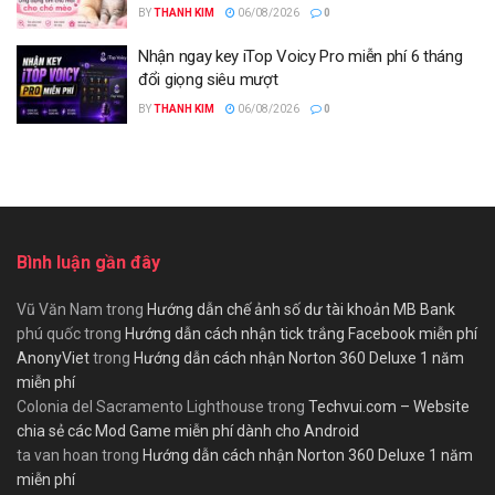
BY
THANH KIM
06/08/2026
0
Nhận ngay key iTop Voicy Pro miễn phí 6 tháng
đổi giọng siêu mượt
BY
THANH KIM
06/08/2026
0
Bình luận gần đây
Vũ Văn Nam
trong
Hướng dẫn chế ảnh số dư tài khoản MB Bank
phú quốc
trong
Hướng dẫn cách nhận tick trắng Facebook miễn phí
AnonyViet
trong
Hướng dẫn cách nhận Norton 360 Deluxe 1 năm
miễn phí
Colonia del Sacramento Lighthouse
trong
Techvui.com – Website
chia sẻ các Mod Game miễn phí dành cho Android
ta van hoan
trong
Hướng dẫn cách nhận Norton 360 Deluxe 1 năm
miễn phí