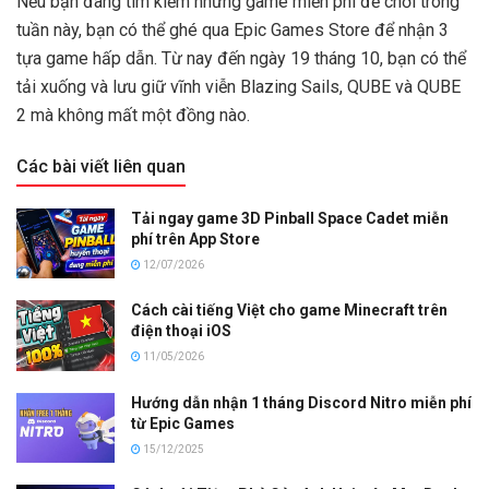
Nếu bạn đang tìm kiếm những game miễn phí để chơi trong
tuần này, bạn có thể ghé qua Epic Games Store để nhận 3
tựa game hấp dẫn. Từ nay đến ngày 19 tháng 10, bạn có thể
tải xuống và lưu giữ vĩnh viễn Blazing Sails, QUBE và QUBE
2 mà không mất một đồng nào.
Các bài viết liên quan
Tải ngay game 3D Pinball Space Cadet miễn
phí trên App Store
12/07/2026
Cách cài tiếng Việt cho game Minecraft trên
điện thoại iOS
11/05/2026
Hướng dẫn nhận 1 tháng Discord Nitro miễn phí
từ Epic Games
15/12/2025