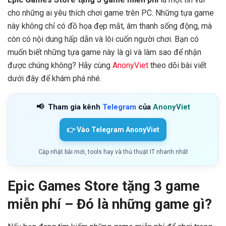
cho những ai yêu thích chơi game trên PC. Những tựa game
này không chỉ có đồ họa đẹp mắt, âm thanh sống động, mà
còn có nội dung hấp dẫn và lôi cuốn người chơi. Bạn có
muốn biết những tựa game này là gì và làm sao để nhận
được chúng không? Hãy cùng
AnonyViet
theo dõi bài viết
dưới đây để khám phá nhé.
📢
Tham gia kênh
Telegram
của
AnonyViet
👉 Vào Telegram AnonyViet
Cập nhật bài mới, tools hay và thủ thuật IT nhanh nhất
Epic Games Store tặng 3 game
miễn phí – Đó là những game gì?