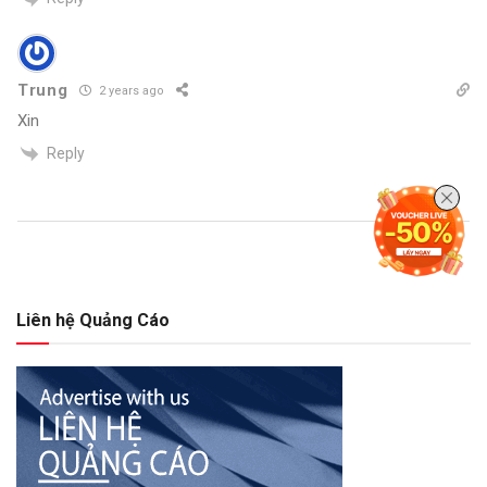
Trung
2 years ago
Xin
Reply
Liên hệ Quảng Cáo