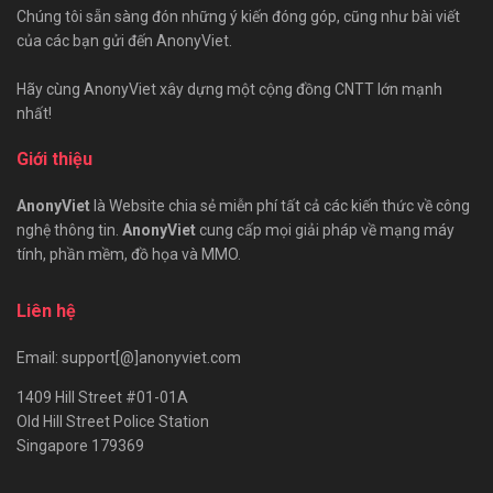
Chúng tôi sẵn sàng đón những ý kiến đóng góp, cũng như bài viết
của các bạn gửi đến AnonyViet.
Hãy cùng AnonyViet xây dựng một cộng đồng CNTT lớn mạnh
nhất!
Giới thiệu
AnonyViet
là Website chia sẻ miễn phí tất cả các kiến thức về công
nghệ thông tin.
AnonyViet
cung cấp mọi giải pháp về mạng máy
tính, phần mềm, đồ họa và MMO.
Liên hệ
Email: support[@]anonyviet.com
1409 Hill Street #01-01A
Old Hill Street Police Station
Singapore 179369