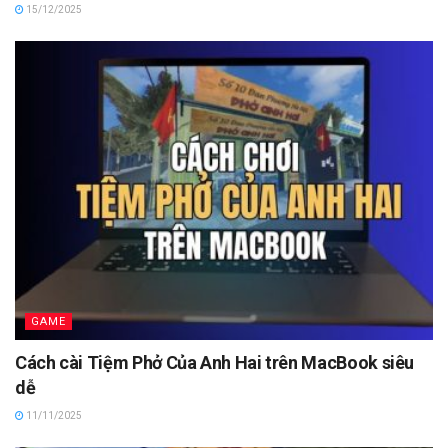
15/12/2025
GAME
Cách cài Tiệm Phở Của Anh Hai trên MacBook siêu
dễ
11/11/2025