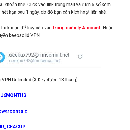
ài khoản nhé. Click vào link trong mail và điền 6 số kèm
 hết hạn sau 1 ngày, do đó bạn cần kích hoạt liền nhé.
n tài khoản để truy cập vào
trang quản lý Account
.
Hoặc
uyền keepsolid VPN
g VPN Unlimited (3 Key được 18 tháng):
NU6MONTHS
ewareonsale
NU_CBACUP