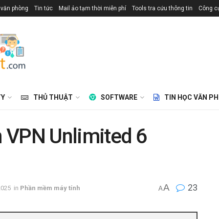
 văn phòng
Tin tức
Mail ảo tạm thời miễn phí
Tools tra cứu thông tin
Công cụ
TY
THỦ THUẬT
SOFTWARE
TIN HỌC VĂN P
 VPN Unlimited 6
A
23
2025
in
Phần mềm máy tính
A