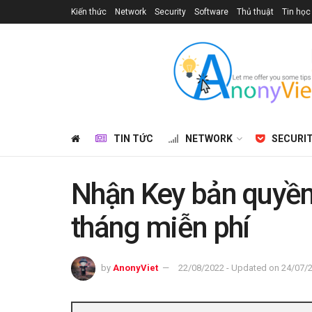
Kiến thức
Network
Security
Software
Thủ thuật
Tin học
TIN TỨC
NETWORK
SECURI
Nhận Key bản quyền
tháng miễn phí
by
AnonyViet
22/08/2022 - Updated on 24/07/