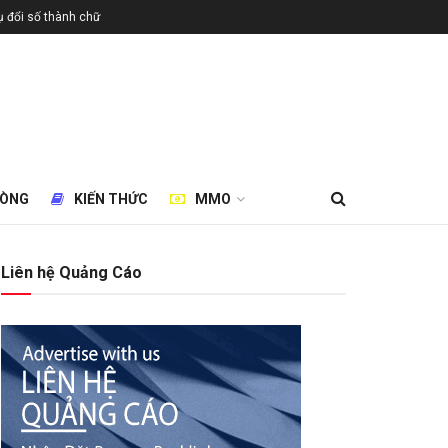
 đổi số thành chữ
HÒNG
KIẾN THỨC
MMO
Liên hệ Quảng Cáo