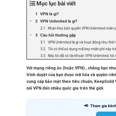
Mục lục bài viết
VPN là gì?
VPN Unlimited là gì?
Nhận Key bản quyền VPN Unlimited miễn p
Câu hỏi thường gặp
VPN Unlimited là gì và hoạt động như thế 
Tôi có thể sử dụng mã key miễn phí này trê
Nếu tôi đã có tài khoản VPN Unlimited, tô
Với mạng riêng ảo (hoặc VPN) , chẳng hạn như
trình duyệt của bạn được mã hóa và quyền riên
cung cấp bảo mật theo tiêu chuẩn, KeepSolid V
nối VPN đến nhiều quốc gia trên thế giới.
📢
Tham gia kên