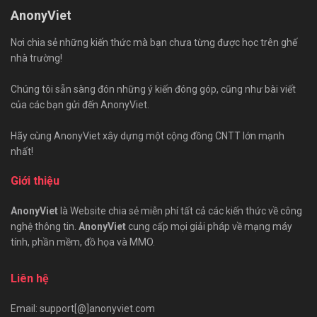
AnonyViet
Nơi chia sẻ những kiến thức mà bạn chưa từng được học trên ghế
nhà trường!
Chúng tôi sẵn sàng đón những ý kiến đóng góp, cũng như bài viết
của các bạn gửi đến AnonyViet.
Hãy cùng AnonyViet xây dựng một cộng đồng CNTT lớn mạnh
nhất!
Giới thiệu
AnonyViet
là Website chia sẻ miễn phí tất cả các kiến thức về công
nghệ thông tin.
AnonyViet
cung cấp mọi giải pháp về mạng máy
tính, phần mềm, đồ họa và MMO.
Liên hệ
Email: support[@]anonyviet.com