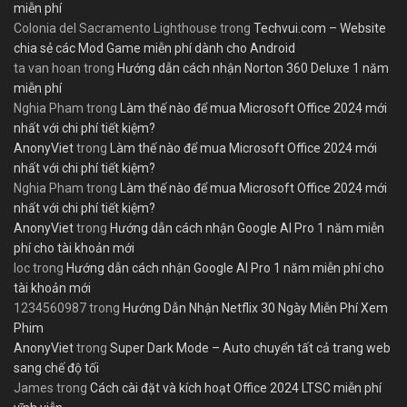
miễn phí
Colonia del Sacramento Lighthouse
trong
Techvui.com – Website
chia sẻ các Mod Game miễn phí dành cho Android
ta van hoan
trong
Hướng dẫn cách nhận Norton 360 Deluxe 1 năm
miễn phí
Nghia Pham
trong
Làm thế nào để mua Microsoft Office 2024 mới
nhất với chi phí tiết kiệm?
AnonyViet
trong
Làm thế nào để mua Microsoft Office 2024 mới
nhất với chi phí tiết kiệm?
Nghia Pham
trong
Làm thế nào để mua Microsoft Office 2024 mới
nhất với chi phí tiết kiệm?
AnonyViet
trong
Hướng dẫn cách nhận Google AI Pro 1 năm miễn
phí cho tài khoản mới
loc
trong
Hướng dẫn cách nhận Google AI Pro 1 năm miễn phí cho
tài khoản mới
1234560987
trong
Hướng Dẫn Nhận Netflix 30 Ngày Miễn Phí Xem
Phim
AnonyViet
trong
Super Dark Mode – Auto chuyển tất cả trang web
sang chế độ tối
James
trong
Cách cài đặt và kích hoạt Office 2024 LTSC miễn phí