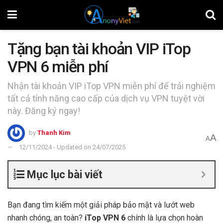
Tặng bạn tài khoản VIP iTop
VPN 6 miễn phí
Nhận tài khoản VIP iTop VPN miễn phí để trải nghiệm
tất cả tính năng cao cấp của dịch vụ VPN tuyệt vời
này. Đăng ký ngay!
by
Thanh Kim
A
A
12/11/2024 - Updated on 24/07/2025
Mục lục bài viết
Bạn đang tìm kiếm một giải pháp bảo mật và lướt web
nhanh chóng, an toàn?
iTop VPN 6
chính là lựa chọn hoàn