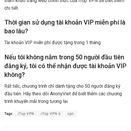
tham khảo trang web chính thức của iTop VPN để biết thêm
chi tiết.
Thời gian sử dụng tài khoản VIP miễn phí là
bao lâu?
Tài khoản VIP miễn phí được tặng trong 1 tháng.
Nếu tôi không nằm trong 50 người đầu tiên
đăng ký, tôi có thể nhận được tài khoản VIP
không?
Rất tiếc, chương trình chỉ dành tặng cho 50 người đăng ký
đầu tiên. Hãy theo dõi AnonyViet để biết thêm các chương
trình khuyến mãi trong tương lai.
Tags:
iTop VPN
iTop VPN 6
vpn