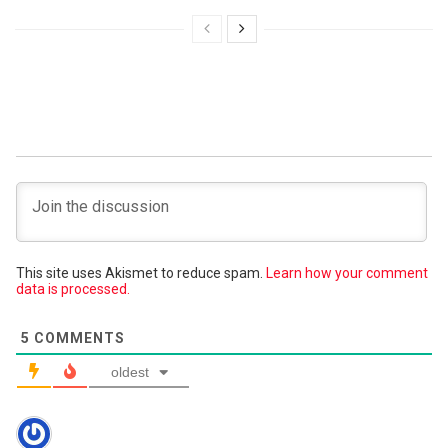
This site uses Akismet to reduce spam.
Learn how your comment
data is processed.
5
COMMENTS
oldest