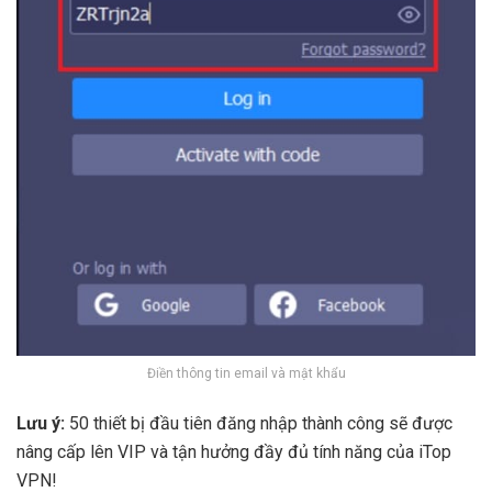
Điền thông tin email và mật khẩu
Lưu ý:
50 thiết bị đầu tiên đăng nhập thành công sẽ được
nâng cấp lên VIP và tận hưởng đầy đủ tính năng của iTop
VPN!