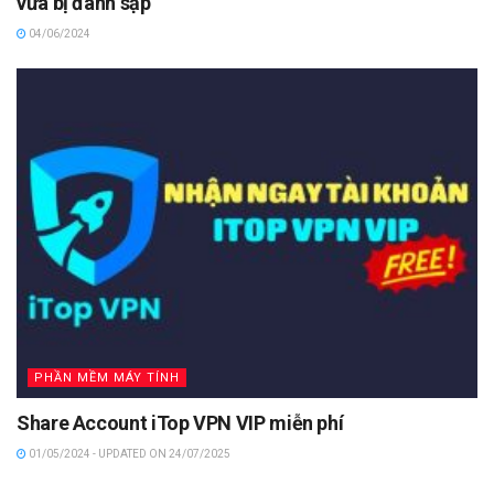
vừa bị đánh sập
04/06/2024
PHẦN MỀM MÁY TÍNH
Share Account iTop VPN VIP miễn phí
01/05/2024 - UPDATED ON 24/07/2025