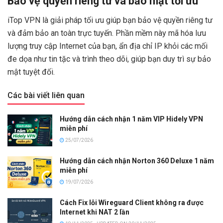
Bảo vệ quyền riêng tư và bảo mật tối ưu
iTop VPN là giải pháp tối ưu giúp bạn bảo vệ quyền riêng tư
và đảm bảo an toàn trực tuyến. Phần mềm này mã hóa lưu
lượng truy cập Internet của bạn, ẩn địa chỉ IP khỏi các mối
đe dọa như tin tặc và trình theo dõi, giúp bạn duy trì sự bảo
mật tuyệt đối.
Các bài viết liên quan
Hướng dẫn cách nhận 1 năm VIP Hidely VPN
miễn phí
25/07/2026
Hướng dẫn cách nhận Norton 360 Deluxe 1 năm
miễn phí
19/07/2026
Cách Fix lỗi Wireguard Client không ra được
Internet khi NAT 2 lần