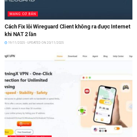
MẠNG CƠ BẢN
Cách Fix lỗi Wireguard Client không ra được Internet
khi NAT 2 lần
19/11/2025 - UPDATED ON 20/11/2025