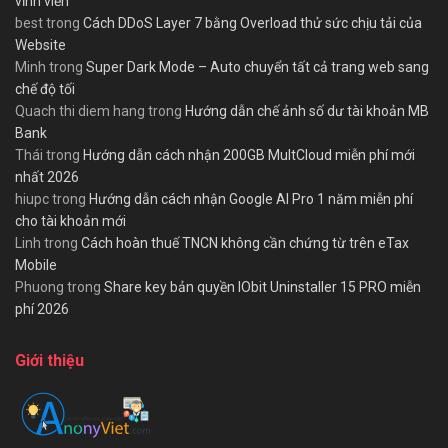
vĩnh viễn
best
trong
Cách DDoS Layer 7 bằng Overload thử sức chịu tải của
Website
Minh
trong
Super Dark Mode – Auto chuyển tất cả trang web sang
chế độ tối
Quach thi diem hang
trong
Hướng dẫn chế ảnh số dư tài khoản MB
Bank
Thái
trong
Hướng dẫn cách nhận 200GB MultCloud miễn phí mới
nhất 2026
hiupc
trong
Hướng dẫn cách nhận Google AI Pro 1 năm miễn phí
cho tài khoản mới
Linh
trong
Cách hoàn thuế TNCN không cần chứng từ trên eTax
Mobile
Phuong
trong
Share key bản quyền IObit Uninstaller 15 PRO miễn
phí 2026
Giới thiệu