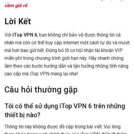
cầm giá rẻ
Lời Kết
Với
iTop VPN 6
, bạn không chỉ bảo vệ được thông tin cá
nhân mà còn có thể truy cập internet một cách tự do và mượt
mà hơn bao giờ hết. Đừng bỏ lỡ cơ hội nhận tài khoản VIP
miễn phí trong chương trình giới hạn này. Hãy nhanh chóng
làm theo các bước hướng dẫn và tận hưởng những tính năng
cao cấp mà iTop VPN mang lại nhé!
Câu hỏi thường gặp
Tôi có thể sử dụng iTop VPN 6 trên những
thiết bị nào?
Thông tin này không được đề cập trong bài viết. Vui lòng