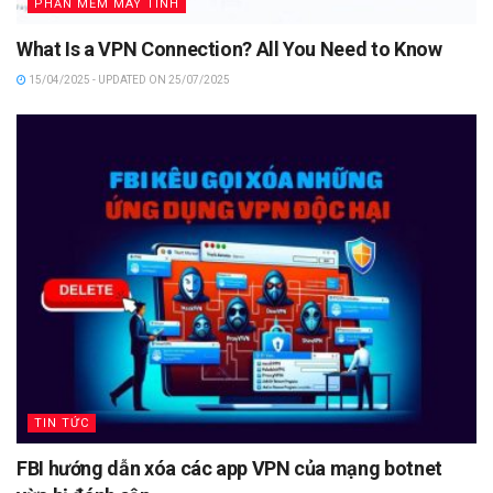
PHẦN MỀM MÁY TÍNH
What Is a VPN Connection? All You Need to Know
15/04/2025 - UPDATED ON 25/07/2025
TIN TỨC
FBI hướng dẫn xóa các app VPN của mạng botnet