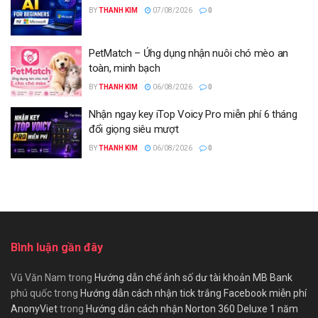
BY
THANH KIM
07/08/2026
0
PetMatch – Ứng dụng nhận nuôi chó mèo an
toàn, minh bạch
BY
THANH KIM
06/08/2026
0
Nhận ngay key iTop Voicy Pro miễn phí 6 tháng
đổi giọng siêu mượt
BY
THANH KIM
06/08/2026
0
Bình luận gần đây
Vũ Văn Nam
trong
Hướng dẫn chế ảnh số dư tài khoản MB Bank
phú quốc
trong
Hướng dẫn cách nhận tick trắng Facebook miễn phí
AnonyViet
trong
Hướng dẫn cách nhận Norton 360 Deluxe 1 năm