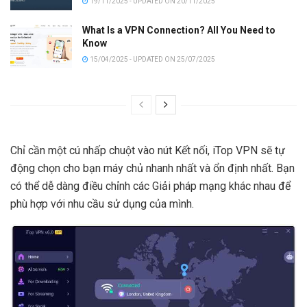
19/11/2025 - UPDATED ON 20/11/2025
What Is a VPN Connection? All You Need to
Know
15/04/2025 - UPDATED ON 25/07/2025
Chỉ cần một cú nhấp chuột vào nút Kết nối, iTop VPN sẽ tự
động chọn cho bạn máy chủ nhanh nhất và ổn định nhất. Bạn
có thể dễ dàng điều chỉnh các Giải pháp mạng khác nhau để
phù hợp với nhu cầu sử dụng của mình.