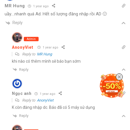
MR Hung
1 year ago
uầy….nhanh quá Ad. Hết số lượng đăng nhập rồi AD 🙁
Reply
Admin
AnonyViet
1 year ago
Reply to
MR Hung
khi nào có thêm mình sẽ báo bạn sớm
Reply
Ngọc anh
1 year ago
Reply to
AnonyViet
K còn đăng nhập dc. Báo đã có 5 máy sử dụng
Reply