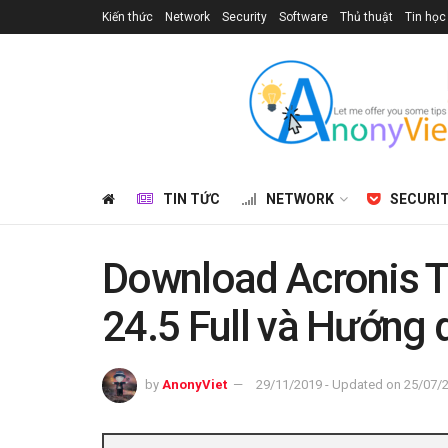
Kiến thức
Network
Security
Software
Thủ thuật
Tin học
TIN TỨC
NETWORK
SECURI
Download Acronis T
24.5 Full và Hướng 
by
AnonyViet
29/11/2019 - Updated on 25/07/