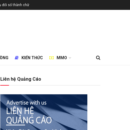
 đổi số thành chữ
HÒNG
KIẾN THỨC
MMO
Liên hệ Quảng Cáo