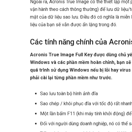
Ngoài ra, Acronis True Image có thể thiết lập một
vận hành theo cách thông thường) để lưu dữ liệu/t
mật của dữ liệu sao lưu. Điều đó có nghĩa là miễn 
liệu của bạn sẽ vẫn được ẩn lặng trong đó.
Các tính năng chính của Acroni
Acronis True Image Full Key được dùng chủ yế
Windows và các phần mềm hoàn chỉnh, bạn sẽ 
quá trình sử dụng Windows nếu bị lỗi hay virus
phải cài lại từng phần mềm như trước.
Sao lưu toàn bộ hình ảnh đĩa
Sao chép / khôi phục đĩa với tốc độ rất nhan
Một lần bấm F11 (khi máy tính khởi động) để
Đối với người dùng doanh nghiệp, nó có thể 