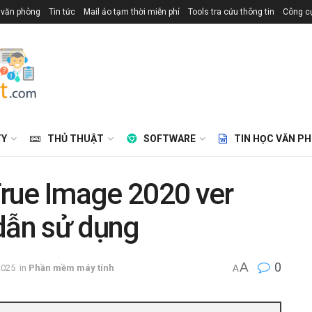
 văn phòng
Tin tức
Mail ảo tạm thời miễn phí
Tools tra cứu thông tin
Công cụ
TY
THỦ THUẬT
SOFTWARE
TIN HỌC VĂN P
rue Image 2020 ver
dẫn sử dụng
A
0
2025
in
Phần mềm máy tính
A