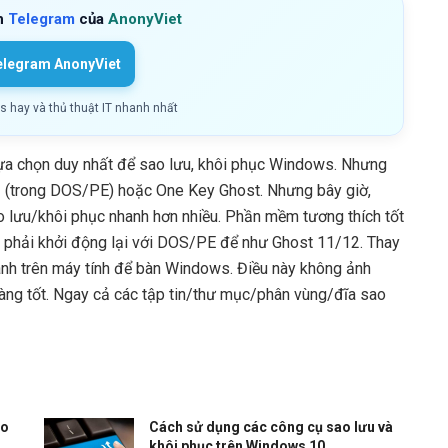
h
Telegram
của
AnonyViet
elegram AnonyViet
ls hay và thủ thuật IT nhanh nhất
 lựa chọn duy nhất để sao lưu, khôi phục Windows. Nhưng
2 (trong DOS/PE) hoặc One Key Ghost. Nhưng bây giờ,
ao lưu/khôi phục nhanh hơn nhiều. Phần mềm tương thích tốt
 phải khởi động lại với DOS/PE để như Ghost 11/12. Thay
ành trên máy tính để bàn Windows. Điều này không ảnh
àng tốt. Ngay cả các tập tin/thư mục/phân vùng/đĩa sao
ào
Cách sử dụng các công cụ sao lưu và
khôi phục trên Windows 10