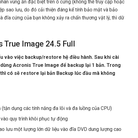
 phân vùng ẩn đặc biệt trên ổ cứng (không thể truy cập hoặc
ệp sao lưu, do đó cải thiện đáng kể tính bảo mật và bảo
là đĩa cứng của bạn không xảy ra chấn thương vật lý, thì dữ
s True Image 24.5 Full
u vào việc backup/restore hệ điều hành. Sau khi cài
dùng Acronis True Image để backup lại 1 bản. Trong
 thì có sẽ restore lại bản Backup lúc đầu mà không
h (tận dụng các tính năng đa lõi và đa luồng của CPU)
 vào quy trình khôi phục tự động
sao lưu một lượng lớn dữ liệu vào đĩa DVD dung lượng cao