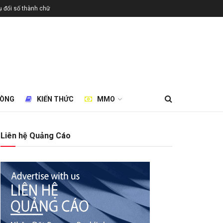
 đổi số thành chữ
HÒNG
KIẾN THỨC
MMO
Liên hệ Quảng Cáo