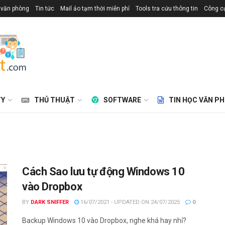
 văn phòng
Tin tức
Mail ảo tạm thời miễn phí
Tools tra cứu thông tin
Công cụ
TY
THỦ THUẬT
SOFTWARE
TIN HỌC VĂN P
Cách Sao lưu tự động Windows 10
vào Dropbox
BY
DARK SNIFFER
16/07/2021 - UPDATED ON 24/07/2025
0
Backup Windows 10 vào Dropbox, nghe khá hay nhỉ?