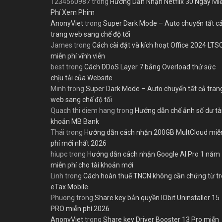
1234560987
trong
Hướng Dẫn Nhận Netflix 30 Ngày Mi
Phí Xem Phim
AnonyViet
trong
Super Dark Mode – Auto chuyển tất c
trang web sang chế độ tối
James
trong
Cách cài đặt và kích hoạt Office 2024 LTS
miễn phí vĩnh viễn
best
trong
Cách DDoS Layer 7 bằng Overload thử sức
chịu tải của Website
Minh
trong
Super Dark Mode – Auto chuyển tất cả tran
web sang chế độ tối
Quach thi diem hang
trong
Hướng dẫn chế ảnh số dư tà
khoản MB Bank
Thái
trong
Hướng dẫn cách nhận 200GB MultCloud miễ
phí mới nhất 2026
hiupc
trong
Hướng dẫn cách nhận Google AI Pro 1 năm
miễn phí cho tài khoản mới
Linh
trong
Cách hoàn thuế TNCN không cần chứng từ t
eTax Mobile
Phuong
trong
Share key bản quyền IObit Uninstaller 15
PRO miễn phí 2026
AnonyViet
trong
Share key Driver Booster 13 Pro miễn