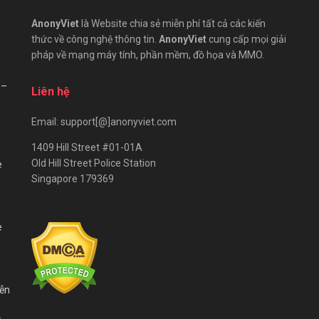
AnonyViet
là Website chia sẻ miễn phí tất cả các kiến
thức về công nghệ thông tin.
AnonyViet
cung cấp mọi giải
pháp về mạng máy tính, phần mềm, đồ họa và MMO.
 –
Liên hệ
Email: support[@]anonyviet.com
1409 Hill Street #01-01A
Old Hill Street Police Station
e
Singapore 179369
e
iễn