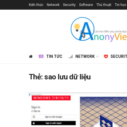
Kiến thức
Network
Security
Software
Thủ thuật
Tin học
TIN TỨC
NETWORK
SECURI
Thẻ:
sao lưu dữ liệu
WINDOWS 7/8/10/11