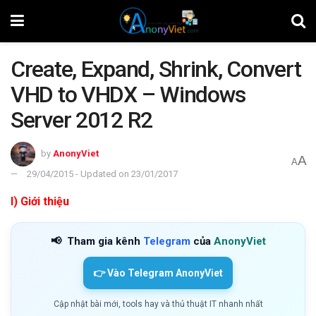
Create, Expand, Shrink, Convert
VHD to VHDX – Windows
Server 2012 R2
by
AnonyViet
A
A
29/04/2015 - Updated on 23/01/2017
I) Giới thiệu
📢
Tham gia kênh
Telegram
của
AnonyViet
👉 Vào Telegram AnonyViet
Cập nhật bài mới, tools hay và thủ thuật IT nhanh nhất