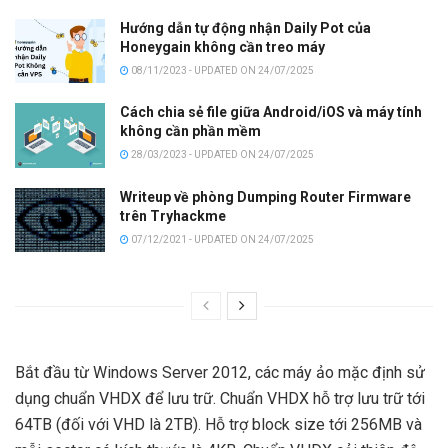
Hướng dẫn tự động nhận Daily Pot của
Honeygain không cần treo máy
08/11/2023 - UPDATED ON 24/07/2025
Cách chia sẻ file giữa Android/iOS và máy tính
không cần phần mềm
28/03/2023 - UPDATED ON 24/07/2025
Writeup về phòng Dumping Router Firmware
trên Tryhackme
07/12/2021 - UPDATED ON 24/07/2025
Bắt đầu từ Windows Server 2012, các máy ảo mặc định sử
dụng chuẩn VHDX để lưu trữ. Chuẩn VHDX hỗ trợ lưu trữ tới
64TB (đối với VHD là 2TB). Hỗ trợ block size tới 256MB và