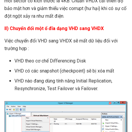
mỗi sector có kích thước là 4KB. Chuẩn VHDX cải thiên độ
bảo mật hơn và giảm thiểu việc corrupt (hư hại) khi có sự cố
đột ngột xảy ra như mất điện.
II) Chuyển đổi một ổ đĩa dạng VHD sang VHDX
Việc chuyển đổi VHD sang VHDX sẽ mất dữ liệu đối với
trường hợp :
VHD theo cơ chế Differencing Disk
VHD có các snapshot (checkpoint) sẽ bị xóa mất
VHD nào đang dùng tính năng Initial Replication,
Resynchronize, Test Failover và Failover.