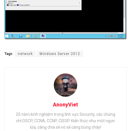
Tags:
network
Windows Server 2012
AnonyViet
20 năm kinh nghiệm trong lĩnh vực Security, các chứng
chỉ:OSCP, CCNA, CCNP, CISSP. Kiến thức như một ngọn
lửa, càng chia sẽ nó sẽ càng bùng cháy!