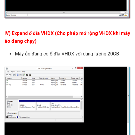
IV) Expand ổ đĩa VHDX (Cho phép mở rộng VHDX khi máy
ảo đang chạy)
Máy ảo đang có ổ đĩa VHDX với dung lượng 20GB