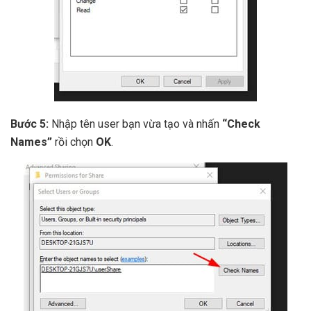
Bước 5:
Nhập tên user bạn vừa tạo và nhấn
“Check
Names”
rồi chọn
OK
.