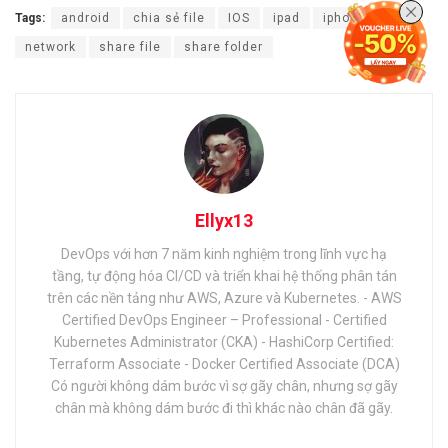
Tags:
android
chia sẻ file
IOS
ipad
iphone
network
share file
share folder
Ellyx13
DevOps với hơn 7 năm kinh nghiệm trong lĩnh vực hạ
tầng, tự động hóa CI/CD và triển khai hệ thống phân tán
trên các nền tảng như AWS, Azure và Kubernetes. - AWS
Certified DevOps Engineer – Professional - Certified
Kubernetes Administrator (CKA) - HashiCorp Certified:
Terraform Associate - Docker Certified Associate (DCA)
Có người không dám bước vì sợ gãy chân, nhưng sợ gãy
chân mà không dám bước đi thì khác nào chân đã gãy.