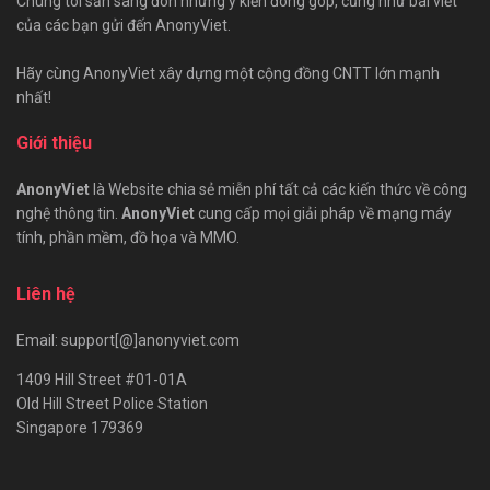
Chúng tôi sẵn sàng đón những ý kiến đóng góp, cũng như bài viết
của các bạn gửi đến AnonyViet.
Hãy cùng AnonyViet xây dựng một cộng đồng CNTT lớn mạnh
nhất!
Giới thiệu
AnonyViet
là Website chia sẻ miễn phí tất cả các kiến thức về công
nghệ thông tin.
AnonyViet
cung cấp mọi giải pháp về mạng máy
tính, phần mềm, đồ họa và MMO.
Liên hệ
Email: support[@]anonyviet.com
1409 Hill Street #01-01A
Old Hill Street Police Station
Singapore 179369