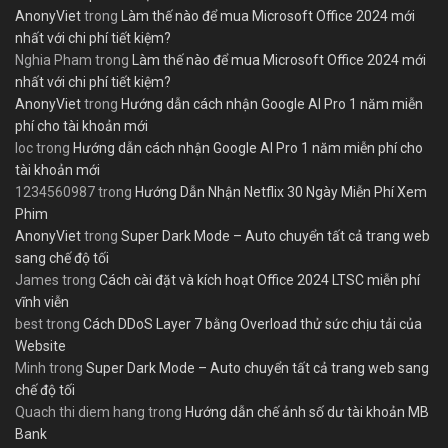
AnonyViet
trong
Làm thế nào để mua Microsoft Office 2024 mới
nhất với chi phí tiết kiệm?
Nghia Pham
trong
Làm thế nào để mua Microsoft Office 2024 mới
nhất với chi phí tiết kiệm?
AnonyViet
trong
Hướng dẫn cách nhận Google AI Pro 1 năm miễn
phí cho tài khoản mới
loc
trong
Hướng dẫn cách nhận Google AI Pro 1 năm miễn phí cho
tài khoản mới
1234560987
trong
Hướng Dẫn Nhận Netflix 30 Ngày Miễn Phí Xem
Phim
AnonyViet
trong
Super Dark Mode – Auto chuyển tất cả trang web
sang chế độ tối
James
trong
Cách cài đặt và kích hoạt Office 2024 LTSC miễn phí
vĩnh viễn
best
trong
Cách DDoS Layer 7 bằng Overload thử sức chịu tải của
Website
Minh
trong
Super Dark Mode – Auto chuyển tất cả trang web sang
chế độ tối
Quach thi diem hang
trong
Hướng dẫn chế ảnh số dư tài khoản MB
Bank