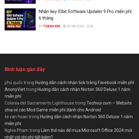
Nhận key IObit Software Updater 9 Pro miễn phí
6 tháng
BY
THANH KIM
05/08/2026
0
Bình luận gần đây
phú quốc
trong
Hướng dẫn cách nhận tick trắng Facebook miễn phí
AnonyViet
trong
Hướng dẫn cách nhận Norton 360 Deluxe 1 năm
miễn phí
Colonia del Sacramento Lighthouse
trong
Techvui.com – Website
chia sẻ các Mod Game miễn phí dành cho Android
ta van hoan
trong
Hướng dẫn cách nhận Norton 360 Deluxe 1 năm
miễn phí
Nghia Pham
trong
Làm thế nào để mua Microsoft Office 2024 mới
nhất với chi phí tiết kiệm?