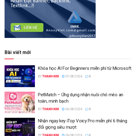
Bài viết mới
Khóa học AI For Beginners miễn phí từ Microsoft
BY
THANH KIM
07/08/2026
0
PetMatch – Ứng dụng nhận nuôi chó mèo an
toàn, minh bạch
BY
THANH KIM
06/08/2026
0
Nhận ngay key iTop Voicy Pro miễn phí 6 tháng
đổi giọng siêu mượt
BY
THANH KIM
06/08/2026
0