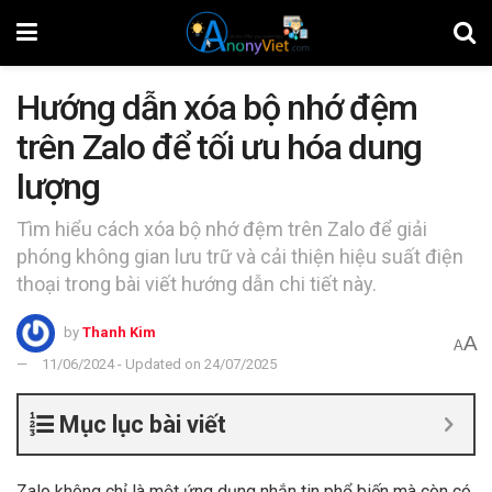
Hướng dẫn xóa bộ nhớ đệm
trên Zalo để tối ưu hóa dung
lượng
Tìm hiểu cách xóa bộ nhớ đệm trên Zalo để giải
phóng không gian lưu trữ và cải thiện hiệu suất điện
thoại trong bài viết hướng dẫn chi tiết này.
by
Thanh Kim
A
A
11/06/2024 - Updated on 24/07/2025
Mục lục bài viết
Zalo không chỉ là một ứng dụng nhắn tin phổ biến mà còn có