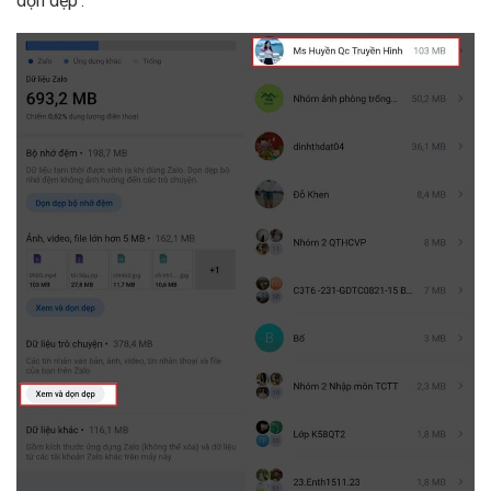
dọn dẹp’.