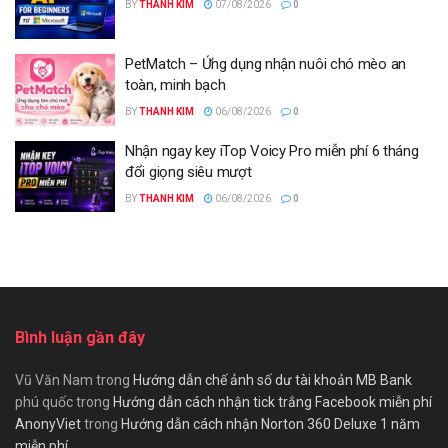
BY
THANH KIM
07/08/2026
0
PetMatch – Ứng dụng nhận nuôi chó mèo an
toàn, minh bạch
BY
THANH KIM
06/08/2026
0
Nhận ngay key iTop Voicy Pro miễn phí 6 tháng
đổi giọng siêu mượt
BY
THANH KIM
06/08/2026
0
Bình luận gần đây
Vũ Văn Nam
trong
Hướng dẫn chế ảnh số dư tài khoản MB Bank
phú quốc
trong
Hướng dẫn cách nhận tick trắng Facebook miễn phí
AnonyViet
trong
Hướng dẫn cách nhận Norton 360 Deluxe 1 năm
miễn phí