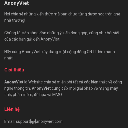
AnonyViet
Nơi chia sẻ những kiến thức mà bạn chưa từng được học trên ghế
nhà trường!
Chúng tôi sẵn sàng đón những ý kiến đóng góp, cũng như bài viết
của các bạn gửi đến AnonyViet.
Hãy cùng AnonyViet xây dựng một cộng đồng CNTT lớn mạnh
nhất!
Giới thiệu
AnonyViet
là Website chia sẻ miễn phí tất cả các kiến thức về công
nghệ thông tin.
AnonyViet
cung cấp mọi giải pháp về mạng máy
tính, phần mềm, đồ họa và MMO.
Liên hệ
Email: support[@]anonyviet.com