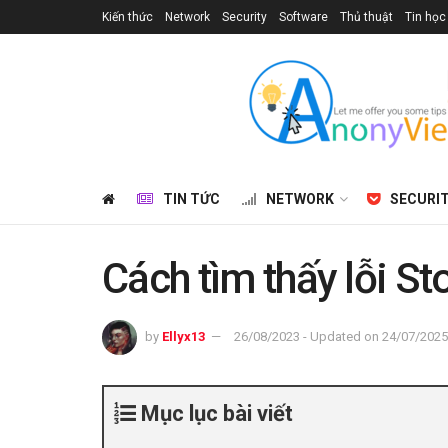
Kiến thức
Network
Security
Software
Thủ thuật
Tin học
TIN TỨC
NETWORK
SECURI
Cách tìm thấy lỗi S
by
Ellyx13
26/08/2023 - Updated on 24/07/2025
Mục lục bài viết