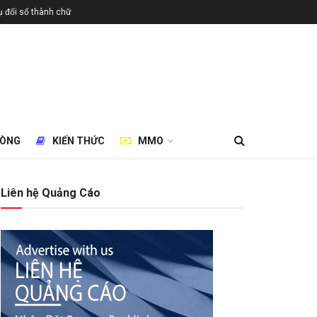
 đổi số thành chữ
HÒNG
KIẾN THỨC
MMO
Liên hệ Quảng Cáo