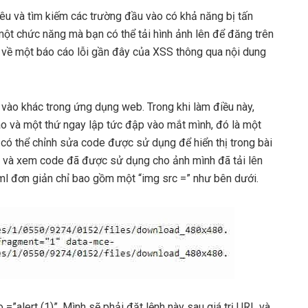
êu và tìm kiếm các trường đầu vào có khả năng bị tấn
 một chức năng mà bạn có thể tải hình ảnh lên để đăng trên
ĩ về một báo cáo lỗi gần đây của XSS thông qua nội dung
u vào khác trong ứng dụng web. Trong khi làm điều này,
o và một thứ ngay lập tức đập vào mắt mình, đó là một
 có thể chỉnh sửa code được sử dụng để hiển thị trong bài
 và xem code đã được sử dụng cho ảnh mình đã tải lên
tml đơn giản chỉ bao gồm một “img src =” như bên dưới.
=”alert (1)”. Mình sẽ phải đặt lệnh này sau giá trị URL và