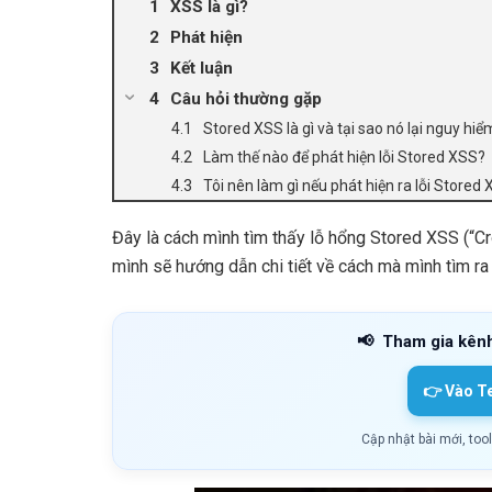
XSS là gì?
Phát hiện
Kết luận
Câu hỏi thường gặp
Stored XSS là gì và tại sao nó lại nguy hiể
Làm thế nào để phát hiện lỗi Stored XSS?
Tôi nên làm gì nếu phát hiện ra lỗi Stored
Đây là cách mình tìm thấy lỗ hổng Stored XSS (“Cr
mình sẽ hướng dẫn chi tiết về cách mà mình tìm ra 
📢
Tham gia kên
👉 Vào T
Cập nhật bài mới, too