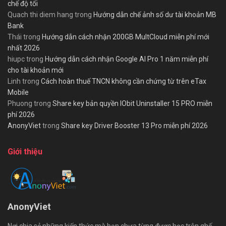
chế độ tối
Quach thi diem hang
trong
Hướng dẫn chế ảnh số dư tài khoản MB
Bank
Thái
trong
Hướng dẫn cách nhận 200GB MultCloud miễn phí mới
nhất 2026
hiupc
trong
Hướng dẫn cách nhận Google AI Pro 1 năm miễn phí
cho tài khoản mới
Linh
trong
Cách hoàn thuế TNCN không cần chứng từ trên eTax
Mobile
Phuong
trong
Share key bản quyền IObit Uninstaller 15 PRO miễn
phí 2026
AnonyViet
trong
Share key Driver Booster 13 Pro miễn phí 2026
Giới thiệu
AnonyViet
Nơi chia sẻ những kiến thức mà bạn chưa từng được học trên ghế