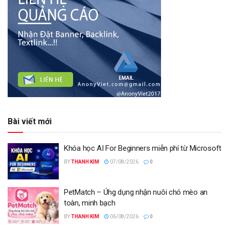
Bài viết mới
Khóa học AI For Beginners miễn phí từ Microsoft
BY
THANH KIM
07/08/2026
0
PetMatch – Ứng dụng nhận nuôi chó mèo an
toàn, minh bạch
BY
THANH KIM
06/08/2026
0