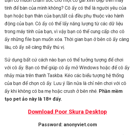
Bạn có muốn chăm sóc cho một cô gái xinh đẹp trên máy
tính để bàn của mình không? Cô ấy có thể là người yêu của
bạn hoặc bạn thân của bạn,tất cả đều phụ thuộc vào hành
động của bạn. Cô ấy có thể lấy năng lượng từ các dữ liệu
trong máy tính của bạn, vì vậy bạn có thể cung cấp cho cô
ấy những file bạn muốn xóa. Thời gian bạn ở bên cô ấy càng
lâu, cô ấy sẽ càng thấy thú vị.
Sử dụng bất cứ cách nào bạn có thể tưởng tượng để chơi
với cô ấy. Bạn có thể giúp cô ấy mở Windows hoặc để cô ấy
nhảy múa trên thanh Taskba. Kéo các biểu tượng hệ thống
của bạn để chọn cô ấy. Lưu ý lần nửa là chỉ nên chơi với cô
ấy khi không có ba mẹ hoặc crush ở bên nhé.
Phần mềm
tạo pet ảo này là 18+ đấy.
Download Poor Skura Desktop
Password: anonyviet.com