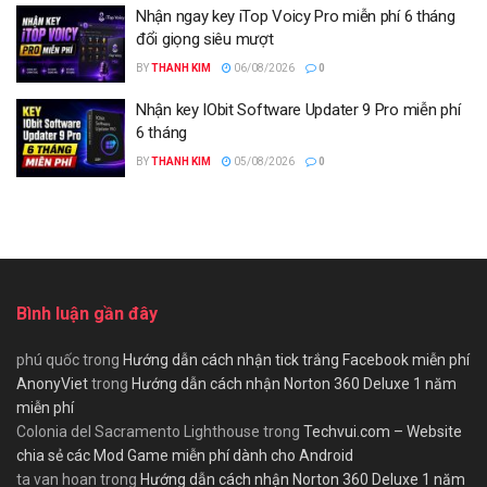
Nhận ngay key iTop Voicy Pro miễn phí 6 tháng
đổi giọng siêu mượt
BY
THANH KIM
06/08/2026
0
Nhận key IObit Software Updater 9 Pro miễn phí
6 tháng
BY
THANH KIM
05/08/2026
0
Bình luận gần đây
phú quốc
trong
Hướng dẫn cách nhận tick trắng Facebook miễn phí
AnonyViet
trong
Hướng dẫn cách nhận Norton 360 Deluxe 1 năm
miễn phí
Colonia del Sacramento Lighthouse
trong
Techvui.com – Website
chia sẻ các Mod Game miễn phí dành cho Android
ta van hoan
trong
Hướng dẫn cách nhận Norton 360 Deluxe 1 năm