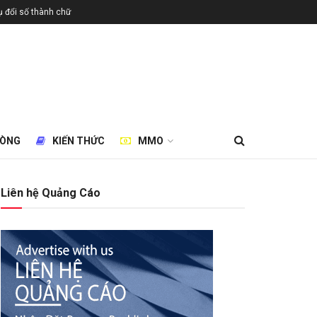
 đổi số thành chữ
HÒNG
KIẾN THỨC
MMO
Liên hệ Quảng Cáo