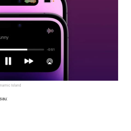
namic Island
sau: