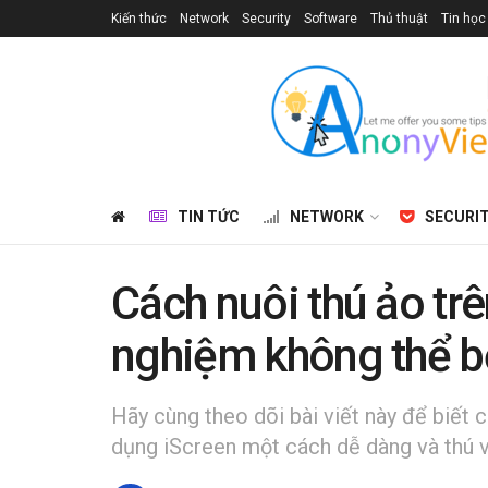
Kiến thức
Network
Security
Software
Thủ thuật
Tin học
TIN TỨC
NETWORK
SECURI
Cách nuôi thú ảo tr
nghiệm không thể b
Hãy cùng theo dõi bài viết này để biết 
dụng iScreen một cách dễ dàng và thú v