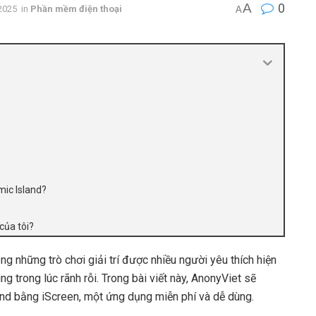
A
0
2025
in
Phần mềm điện thoại
A
amic Island?
của tôi?
ng những trò chơi giải trí được nhiều người yêu thích hiện
g trong lúc rãnh rỗi. Trong bài viết này, AnonyViet sẽ
nd bằng iScreen, một ứng dụng miễn phí và dễ dùng.