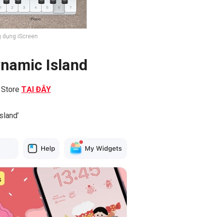
 dụng iScreen
ynamic Island
 Store
TẠI ĐÂY
sland’