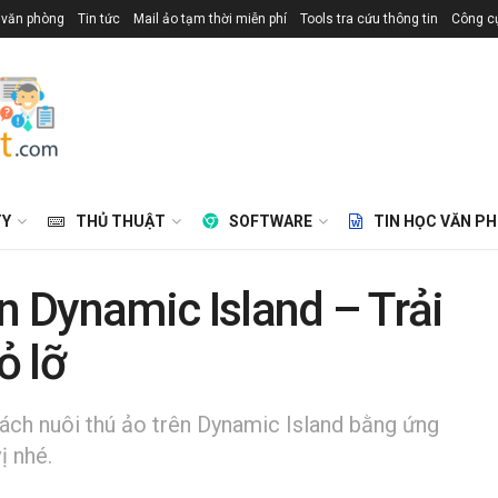
 văn phòng
Tin tức
Mail ảo tạm thời miễn phí
Tools tra cứu thông tin
Công cụ
TY
THỦ THUẬT
SOFTWARE
TIN HỌC VĂN P
ên Dynamic Island – Trải
ỏ lỡ
cách nuôi thú ảo trên Dynamic Island bằng ứng
ị nhé.