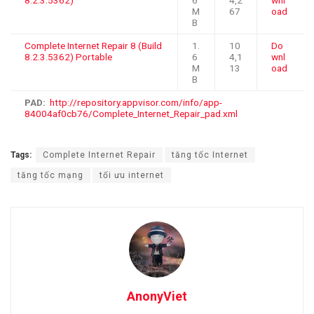
M
67
oad
B
Complete Internet Repair 8 (Build
1.
10
Do
8.2.3.5362) Portable
6
4,1
wnl
M
13
oad
B
PAD:
http://repository.appvisor.com/info/app-
84004af0cb76/Complete_Internet_Repair_pad.xml
Tags:
Complete Internet Repair
tăng tốc Internet
tăng tốc mạng
tối ưu internet
AnonyViet