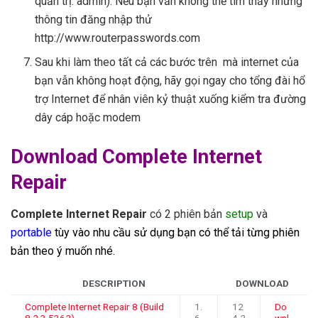
quản trị: admin). Nếu bạn vẫn không thể tìm thấy những
thông tin đăng nhập thử
http://www.routerpasswords.com
Sau khi làm theo tất cả các bước trên mà internet của
bạn vẫn không hoạt động, hãy gọi ngay cho tổng đài hổ
trợ Internet để nhân viên kỷ thuật xuống kiểm tra đường
dây cáp hoặc modem
Download Complete Internet
Repair
Complete Internet Repair
có 2 phiên bản
setup
và
portable
tùy vào nhu cầu sử dụng bạn có thể tải từng phiên
bản theo ý muốn nhé.
DESCRIPTION
DOWNLOAD
Complete Internet Repair 8 (Build
1.
12
Do
8.2.3.5362)
6
4,2
wnl