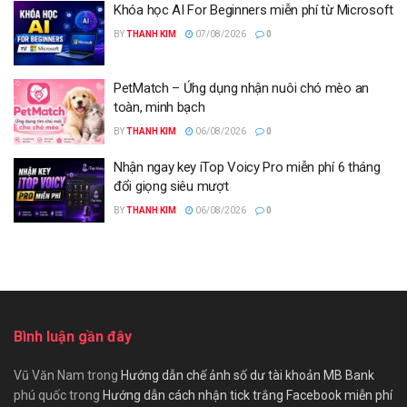
Khóa học AI For Beginners miễn phí từ Microsoft
BY
THANH KIM
07/08/2026
0
PetMatch – Ứng dụng nhận nuôi chó mèo an
toàn, minh bạch
BY
THANH KIM
06/08/2026
0
Nhận ngay key iTop Voicy Pro miễn phí 6 tháng
đổi giọng siêu mượt
BY
THANH KIM
06/08/2026
0
Bình luận gần đây
Vũ Văn Nam
trong
Hướng dẫn chế ảnh số dư tài khoản MB Bank
phú quốc
trong
Hướng dẫn cách nhận tick trắng Facebook miễn phí