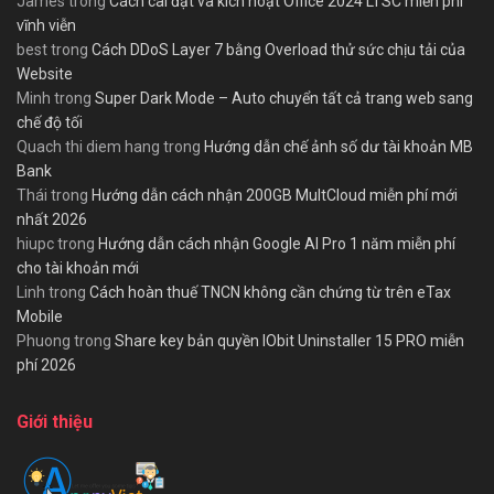
James
trong
Cách cài đặt và kích hoạt Office 2024 LTSC miễn phí
vĩnh viễn
best
trong
Cách DDoS Layer 7 bằng Overload thử sức chịu tải của
Website
Minh
trong
Super Dark Mode – Auto chuyển tất cả trang web sang
chế độ tối
Quach thi diem hang
trong
Hướng dẫn chế ảnh số dư tài khoản MB
Bank
Thái
trong
Hướng dẫn cách nhận 200GB MultCloud miễn phí mới
nhất 2026
hiupc
trong
Hướng dẫn cách nhận Google AI Pro 1 năm miễn phí
cho tài khoản mới
Linh
trong
Cách hoàn thuế TNCN không cần chứng từ trên eTax
Mobile
Phuong
trong
Share key bản quyền IObit Uninstaller 15 PRO miễn
phí 2026
Giới thiệu