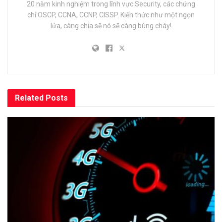
20 năm kinh nghiệm trong lĩnh vực Security, các chứng
chỉ:OSCP, CCNA, CCNP, CISSP. Kiến thức như một ngọn
lửa, càng chia sẽ nó sẽ càng bùng cháy!
Related
Posts