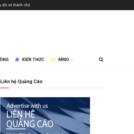
 đổi số thành chữ
HÒNG
KIẾN THỨC
MMO
Liên hệ Quảng Cáo