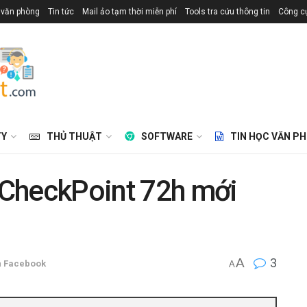
 văn phòng
Tin tức
Mail ảo tạm thời miễn phí
Tools tra cứu thông tin
Công cụ
TY
THỦ THUẬT
SOFTWARE
TIN HỌC VĂN P
CheckPoint 72h mới
A
3
n
Facebook
A