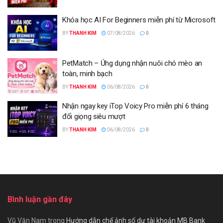
Khóa học AI For Beginners miễn phí từ Microsoft
BY
THANH KIM
07/08/2026
0
PetMatch – Ứng dụng nhận nuôi chó mèo an
toàn, minh bạch
BY
THANH KIM
06/08/2026
0
Nhận ngay key iTop Voicy Pro miễn phí 6 tháng
đổi giọng siêu mượt
BY
THANH KIM
06/08/2026
0
Bình luận gần đây
Vũ Văn Nam
trong
Hướng dẫn chế ảnh số dư tài khoản MB Bank