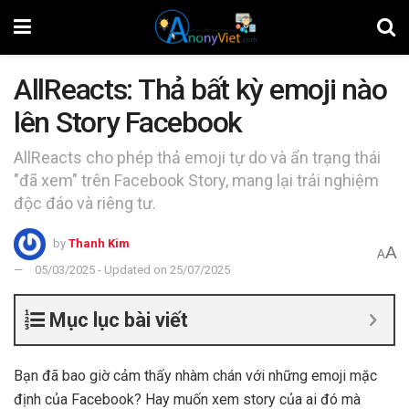
AllReacts: Thả bất kỳ emoji nào
lên Story Facebook
AllReacts cho phép thả emoji tự do và ẩn trạng thái
"đã xem" trên Facebook Story, mang lại trải nghiệm
độc đáo và riêng tư.
by
Thanh Kim
A
A
05/03/2025 - Updated on 25/07/2025
Mục lục bài viết
Bạn đã bao giờ cảm thấy nhàm chán với những emoji mặc
định của Facebook? Hay muốn xem story của ai đó mà