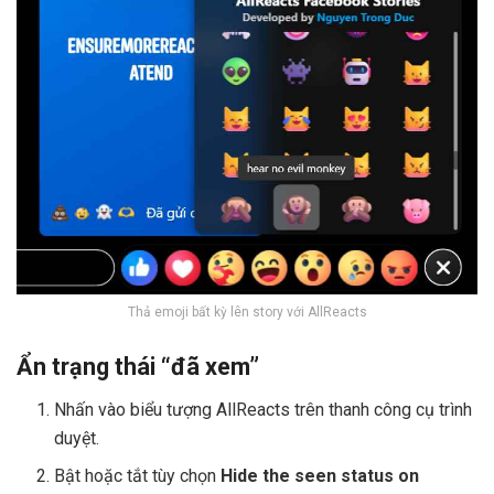
Thả emoji bất kỳ lên story với AllReacts
Ẩn trạng thái “đã xem”
Nhấn vào biểu tượng AllReacts trên thanh công cụ trình
duyệt.
Bật hoặc tắt tùy chọn
Hide the seen status on