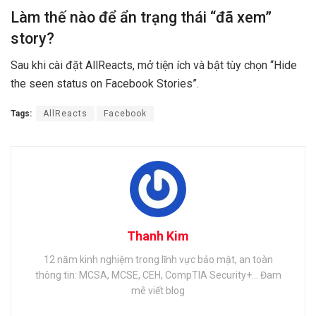
Làm thế nào để ẩn trạng thái “đã xem”
story?
Sau khi cài đặt AllReacts, mở tiện ích và bật tùy chọn “Hide
the seen status on Facebook Stories”.
Tags:
AllReacts
Facebook
Thanh Kim
12 năm kinh nghiệm trong lĩnh vực bảo mật, an toàn
thông tin: MCSA, MCSE, CEH, CompTIA Security+... Đam
mê viết blog