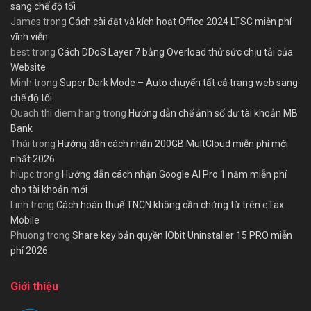
sang chế độ tối
James
trong
Cách cài đặt và kích hoạt Office 2024 LTSC miễn phí
vĩnh viễn
best
trong
Cách DDoS Layer 7 bằng Overload thử sức chịu tải của
Website
Minh
trong
Super Dark Mode – Auto chuyển tất cả trang web sang
chế độ tối
Quach thi diem hang
trong
Hướng dẫn chế ảnh số dư tài khoản MB
Bank
Thái
trong
Hướng dẫn cách nhận 200GB MultCloud miễn phí mới
nhất 2026
hiupc
trong
Hướng dẫn cách nhận Google AI Pro 1 năm miễn phí
cho tài khoản mới
Linh
trong
Cách hoàn thuế TNCN không cần chứng từ trên eTax
Mobile
Phuong
trong
Share key bản quyền IObit Uninstaller 15 PRO miễn
phí 2026
Giới thiệu