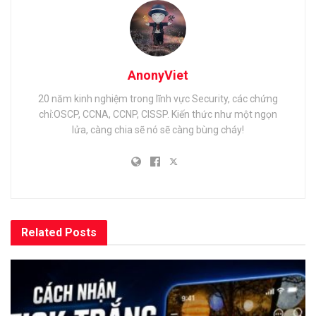
AnonyViet
20 năm kinh nghiệm trong lĩnh vực Security, các chứng
chỉ:OSCP, CCNA, CCNP, CISSP. Kiến thức như một ngọn
lửa, càng chia sẽ nó sẽ càng bùng cháy!
Related
Posts