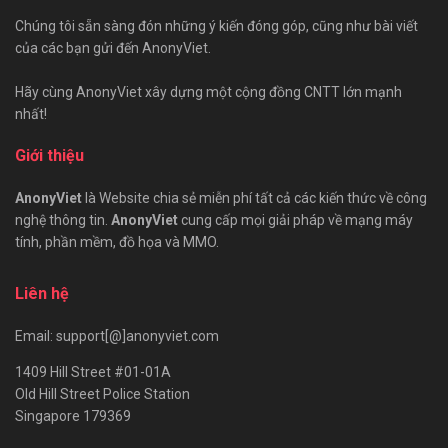
Chúng tôi sẵn sàng đón những ý kiến đóng góp, cũng như bài viết
của các bạn gửi đến AnonyViet.
Hãy cùng AnonyViet xây dựng một cộng đồng CNTT lớn mạnh
nhất!
Giới thiệu
AnonyViet
là Website chia sẻ miễn phí tất cả các kiến thức về công
nghệ thông tin.
AnonyViet
cung cấp mọi giải pháp về mạng máy
tính, phần mềm, đồ họa và MMO.
Liên hệ
Email: support[@]anonyviet.com
1409 Hill Street #01-01A
Old Hill Street Police Station
Singapore 179369