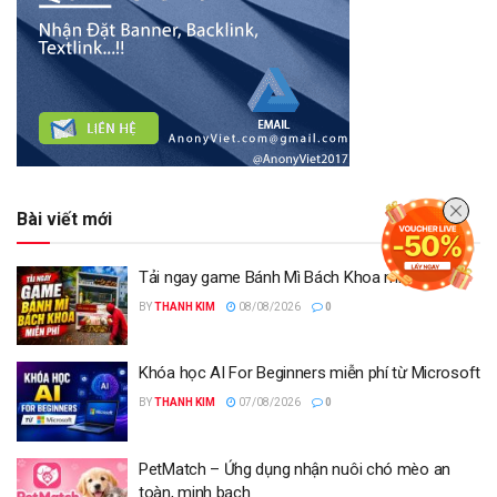
Bài viết mới
Tải ngay game Bánh Mì Bách Khoa miễn phí
BY
THANH KIM
08/08/2026
0
Khóa học AI For Beginners miễn phí từ Microsoft
BY
THANH KIM
07/08/2026
0
PetMatch – Ứng dụng nhận nuôi chó mèo an
toàn, minh bạch