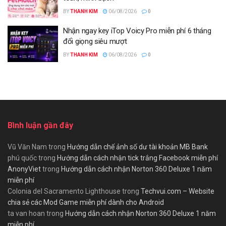
BY
THANH KIM
06/08/2026
0
Nhận ngay key iTop Voicy Pro miễn phí 6 tháng
đổi giọng siêu mượt
BY
THANH KIM
06/08/2026
0
Bình luận gần đây
Vũ Văn Nam
trong
Hướng dẫn chế ảnh số dư tài khoản MB Bank
phú quốc
trong
Hướng dẫn cách nhận tick trắng Facebook miễn phí
AnonyViet
trong
Hướng dẫn cách nhận Norton 360 Deluxe 1 năm
miễn phí
Colonia del Sacramento Lighthouse
trong
Techvui.com – Website
chia sẻ các Mod Game miễn phí dành cho Android
ta van hoan
trong
Hướng dẫn cách nhận Norton 360 Deluxe 1 năm
miễn phí