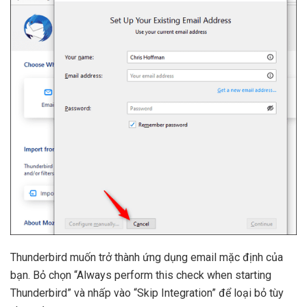
Thunderbird muốn trở thành ứng dụng email mặc định của
bạn. Bỏ chọn “Always perform this check when starting
Thunderbird” và nhấp vào “Skip Integration” để loại bỏ tùy