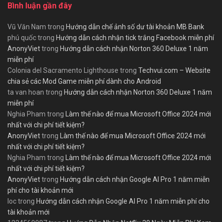
Bình luận gần đây
Vũ Văn Nam
trong
Hướng dẫn chế ảnh số dư tài khoản MB Bank
phú quốc
trong
Hướng dẫn cách nhận tick trắng Facebook miễn phí
AnonyViet
trong
Hướng dẫn cách nhận Norton 360 Deluxe 1 năm
miễn phí
Colonia del Sacramento Lighthouse
trong
Techvui.com – Website
chia sẻ các Mod Game miễn phí dành cho Android
ta van hoan
trong
Hướng dẫn cách nhận Norton 360 Deluxe 1 năm
miễn phí
Nghia Pham
trong
Làm thế nào để mua Microsoft Office 2024 mới
nhất với chi phí tiết kiệm?
AnonyViet
trong
Làm thế nào để mua Microsoft Office 2024 mới
nhất với chi phí tiết kiệm?
Nghia Pham
trong
Làm thế nào để mua Microsoft Office 2024 mới
nhất với chi phí tiết kiệm?
AnonyViet
trong
Hướng dẫn cách nhận Google AI Pro 1 năm miễn
phí cho tài khoản mới
loc
trong
Hướng dẫn cách nhận Google AI Pro 1 năm miễn phí cho
tài khoản mới