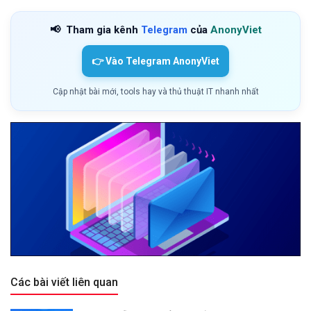
📢
Tham gia kênh
Telegram
của
AnonyViet
👉 Vào Telegram AnonyViet
Cập nhật bài mới, tools hay và thủ thuật IT nhanh nhất
Các bài viết liên quan