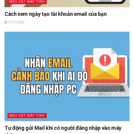
MẸO VẶT MÁY TÍNH
Cách xem ngày tạo tài khoản email của bạn
11/11/2025
MẸO VẶT MÁY TÍNH
Tự động gửi Mail khi có người đăng nhập vào máy