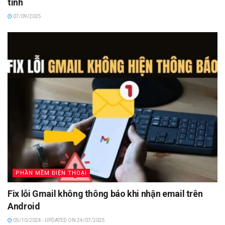
tính
07/09/2025
PHẦN MỀM ĐIỆN THOẠI
Fix lỗi Gmail không thông báo khi nhận email trên
Android
05/10/2024 - UPDATED ON 24/07/2025