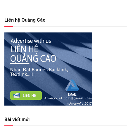
Liên hệ Quảng Cáo
Bài viết mới