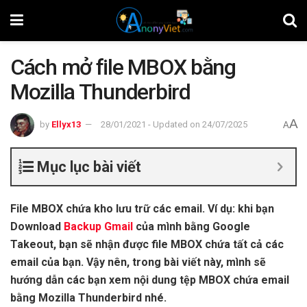
Cách mở file MBOX bằng
Mozilla Thunderbird
A
by
Ellyx13
28/01/2021 - Updated on 24/07/2025
A
Mục lục bài viết
File MBOX chứa kho lưu trữ các email. Ví dụ: khi bạn
Download
Backup Gmail
của mình bằng Google
Takeout, bạn sẽ nhận được file MBOX chứa tất cả các
email của bạn. Vậy nên, trong bài viết này, mình sẽ
hướng dẫn các bạn xem nội dung tệp MBOX chứa email
bằng Mozilla Thunderbird nhé.