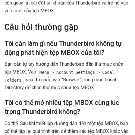
cần quay lại cài đặt tài khoản của Thunderbird và trỏ nó vào
vị trí mới của tệp MBOX.
Câu hỏi thường gặp
Tôi cần làm gì nếu Thunderbird không tự
động phát hiện tệp MBOX của tôi?
Bạn cần tự tay hướng dẫn Thunderbird đến thư mục chứa
tệp MBOX. Vào
Menu > Account Settings > Local
, sau đó nhấp vào “Browse” trong mục Local
Folders
Directory để chọn thư mục chứa tệp MBOX.
Tôi có thể mở nhiều tệp MBOX cùng lúc
trong Thunderbird không?
Có thể. Sau khi thiết lập đường dẫn đến một tệp MBOX, bạn
có thể lặp lại quá trình trên để thêm các tệp MBOX khác vào