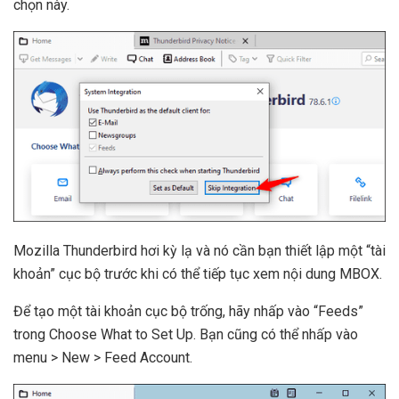
chọn này.
Mozilla Thunderbird hơi kỳ lạ và nó cần bạn thiết lập một “tài
khoản” cục bộ trước khi có thể tiếp tục xem nội dung MBOX.
Để tạo một tài khoản cục bộ trống, hãy nhấp vào “Feeds”
trong Choose What to Set Up. Bạn cũng có thể nhấp vào
menu > New > Feed Account.