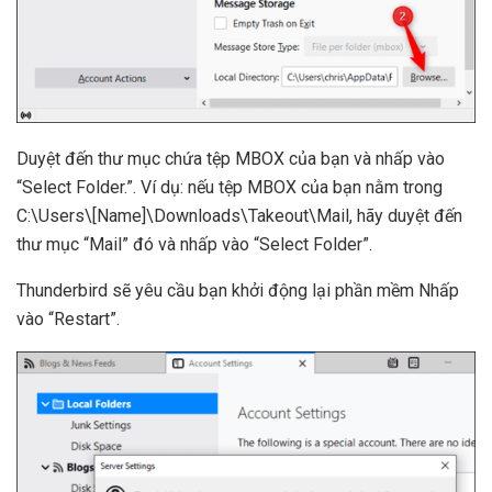
Duyệt đến thư mục chứa tệp MBOX của bạn và nhấp vào
“Select Folder.”. Ví dụ: nếu tệp MBOX của bạn nằm trong
C:\Users\[Name]\Downloads\Takeout\Mail, hãy duyệt đến
thư mục “Mail” đó và nhấp vào “Select Folder”.
Thunderbird sẽ yêu cầu bạn khởi động lại phần mềm Nhấp
vào “Restart”.