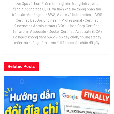
DevOps với hơn 7 năm kinh nghiệm trong lĩnh vực hạ
tầng, tự động hóa CI/CD và triển khai hệ thống phân tán
trên các nền tảng như AWS, Azure và Kubernetes. - AWS
Certified DevOps Engineer – Professional - Certified
Kubernetes Administrator (CKA) - HashiCorp Certified:
Terraform Associate - Docker Certified Associate (DCA)
Có người không dám bước vì sợ gãy chân, nhưng sợ gãy
chân mà không dám bước đi thì khác nào chân đã gãy.
Related
Posts