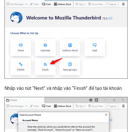
Nhấp vào nút “Next” và nhấp vào “Finish” để tạo tài khoản.